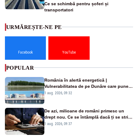
Ce se schimbă pentru șoferi și
transportatori
URMĂREȘTE-NE PE
Facebook
YouTube
POPULAR
România în alertă energetică |
Vulnerabilitatea de pe Dunăre care pune
în pericol Centrala Cernavodă era
1 aug. 2026, 09:32
cunoscută de pe vremea lui Ceaușescu
De azi, milioane de români primesc un
drept nou. Ce se întâmplă dacă ți se strică
un produs
1 aug. 2026, 09:37