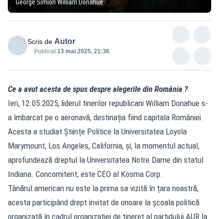
George Simion William Donahue
Autor
Scris de
Publicat:
13 mai 2025, 21:36
Ce a avut acesta de spus despre alegerile din
România
?
Ieri, 12.05.2025, liderul tinerilor republicani William Donahue s-
a îmbarcat pe o aeronavă, destinația fiind capitala României.
Acesta a studiat Științe Politice la Universitatea Loyola
Marymount, Los Angeles, California, și, la momentul actual,
aprofundează dreptul la Universitatea Notre Dame din statul
Indiana. Concomitent, este CEO al Kosma Corp.
Tânărul american nu este la prima sa vizită în țara noastră,
acesta participând drept invitat de onoare la școala politică
organizată în cadrul organizației de tineret al partidului AUR la