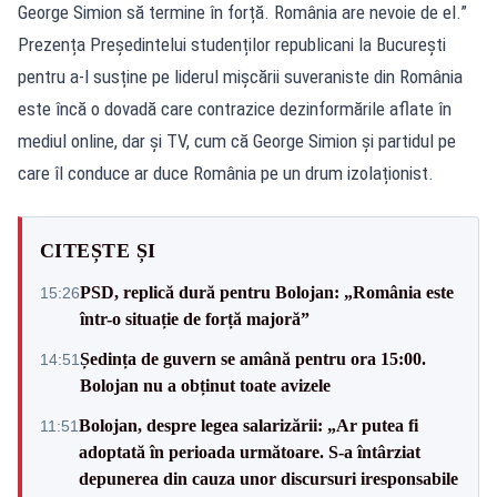
George Simion să termine în forță. România are nevoie de el.”
Prezența Președintelui studenților republicani la București
pentru a-l susține pe liderul mișcării suveraniste din România
este încă o dovadă care contrazice dezinformările aflate în
mediul online, dar și TV, cum că George Simion și partidul pe
care îl conduce ar duce România pe un drum izolaționist.
CITEȘTE ȘI
PSD, replică dură pentru Bolojan: „România este
15:26
într-o situație de forță majoră”
Ședința de guvern se amână pentru ora 15:00.
14:51
Bolojan nu a obținut toate avizele
Bolojan, despre legea salarizării: „Ar putea fi
11:51
adoptată în perioada următoare. S-a întârziat
depunerea din cauza unor discursuri iresponsabile