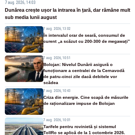
7 aug. 2026, 14:03
Dunărea crește ușor la intrarea în țară, dar rămâne mult
sub media lunii august
7 aug. 2026, 13:02
În intervalul orar de seară, consumul de
curent „a scăzut cu 200-300 de megawați”
7 aug. 2026, 10:51
Bolojan: Nivelul Dunării asigură o
funcționare a centralei de la Cernavodă
de patru-cinci zile dacă debitele vor
scădea
7 aug. 2026, 10:43
Criza din energie. Cine scapă de măsurile
de raționalizare impuse de Bolojan
7 aug. 2026, 10:01
Tarifele pentru rovinietă și sistemul
TollRo se aplică de la 1 octombrie 2026.