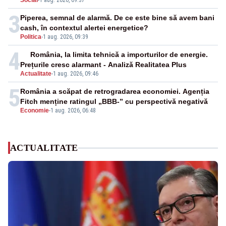
Social
-
1 aug. 2026, 09:37
3
Piperea, semnal de alarmă. De ce este bine să avem bani
cash, în contextul alertei energetice?
Politica
-
1 aug. 2026, 09:39
4
România, la limita tehnică a importurilor de energie.
Prețurile cresc alarmant - Analiză Realitatea Plus
Actualitate
-
1 aug. 2026, 09:46
5
România a scăpat de retrogradarea economiei. Agenția
Fitch menține ratingul „BBB-” cu perspectivă negativă
Economie
-
1 aug. 2026, 06:48
ACTUALITATE