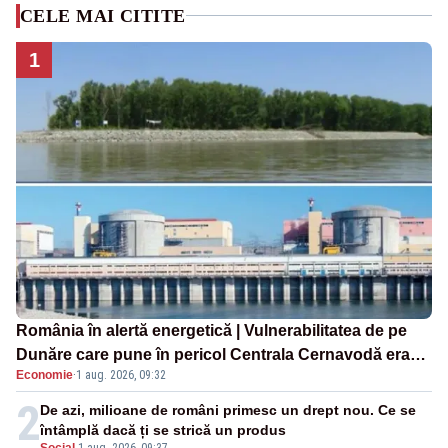
CELE MAI CITITE
1
România în alertă energetică | Vulnerabilitatea de pe
Dunăre care pune în pericol Centrala Cernavodă era
Economie
·
1 aug. 2026, 09:32
cunoscută de pe vremea lui Ceaușescu
2
De azi, milioane de români primesc un drept nou. Ce se
întâmplă dacă ți se strică un produs