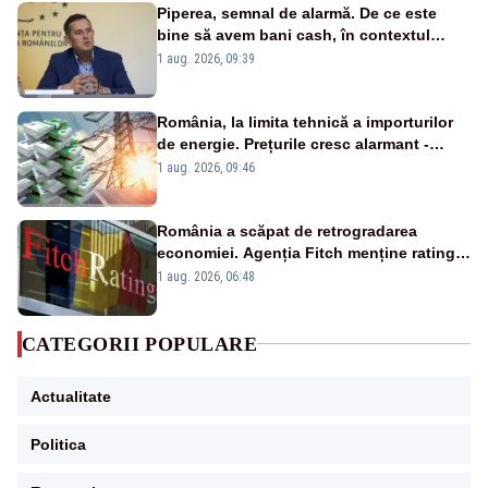
Piperea, semnal de alarmă. De ce este
bine să avem bani cash, în contextul
alertei energetice?
1 aug. 2026, 09:39
România, la limita tehnică a importurilor
de energie. Prețurile cresc alarmant -
Analiză Realitatea Plus
1 aug. 2026, 09:46
România a scăpat de retrogradarea
economiei. Agenția Fitch menține ratingul
„BBB-” cu perspectivă negativă
1 aug. 2026, 06:48
CATEGORII POPULARE
Actualitate
Politica