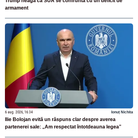
Trump neagă că SUA se confruntă cu un deficit de
armament
6 aug. 2026, 16:34
Ionuț Nichita
Ilie Bolojan evită un răspuns clar despre averea
partenerei sale: „Am respectat întotdeauna legea”