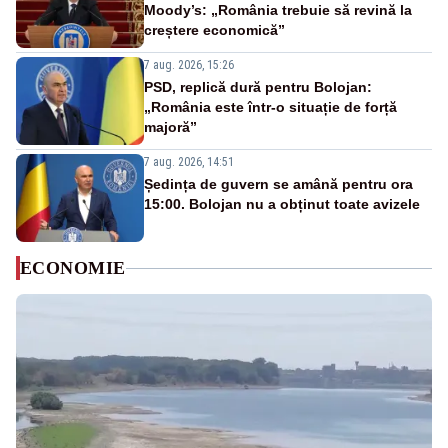
Moody’s: „România trebuie să revină la
creștere economică”
7 aug. 2026, 15:26
PSD, replică dură pentru Bolojan:
„România este într-o situație de forță
majoră”
7 aug. 2026, 14:51
Ședința de guvern se amână pentru ora
15:00. Bolojan nu a obținut toate avizele
ECONOMIE