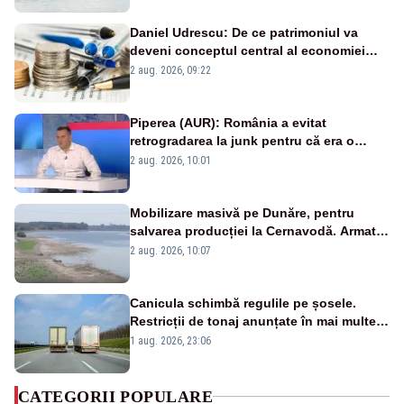
Daniel Udrescu: De ce patrimoniul va
deveni conceptul central al economiei
viitoare?
2 aug. 2026, 09:22
Piperea (AUR): România a evitat
retrogradarea la junk pentru că era o
catastrofă pentru bănci și fondurile de
2 aug. 2026, 10:01
pensii
Mobilizare masivă pe Dunăre, pentru
salvarea producției la Cernavodă. Armata
va detona o stâncă și va devia apa
2 aug. 2026, 10:07
fluviului - IMAGINI AERIENE
Canicula schimbă regulile pe șosele.
Restricții de tonaj anunțate în mai multe
județe
1 aug. 2026, 23:06
CATEGORII POPULARE