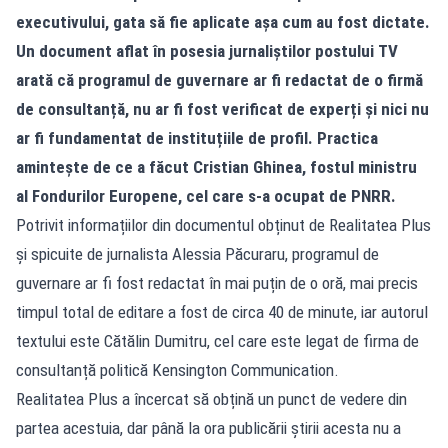
executivului, gata să fie aplicate așa cum au fost dictate.
Un document aflat în posesia jurnaliștilor postului TV
arată că programul de guvernare ar fi redactat de o firmă
de consultanță, nu ar fi fost verificat de experți și nici nu
ar fi fundamentat de instituțiile de profil. Practica
amintește de ce a făcut Cristian Ghinea, fostul ministru
al Fondurilor Europene, cel care s-a ocupat de PNRR.
Potrivit informațiilor din documentul obținut de Realitatea Plus
și spicuite de jurnalista Alessia Păcuraru, programul de
guvernare ar fi fost redactat în mai puțin de o oră, mai precis
timpul total de editare a fost de circa 40 de minute, iar autorul
textului este Cătălin Dumitru, cel care este legat de firma de
consultanță politică Kensington Communication.
Realitatea Plus a încercat să obțină un punct de vedere din
partea acestuia, dar până la ora publicării știrii acesta nu a