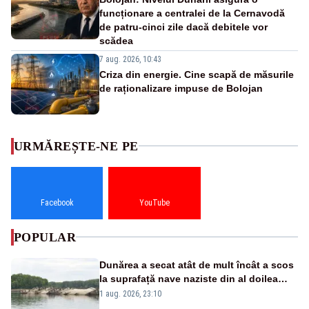
funcționare a centralei de la Cernavodă
de patru-cinci zile dacă debitele vor
scădea
7 aug. 2026, 10:43
Criza din energie. Cine scapă de măsurile
de raționalizare impuse de Bolojan
URMĂREȘTE-NE PE
Facebook
YouTube
POPULAR
Dunărea a secat atât de mult încât a scos
la suprafață nave naziste din al doilea
război mondial
1 aug. 2026, 23:10