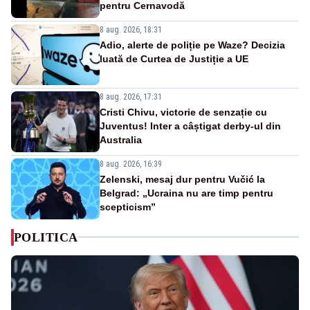
pentru Cernavodă
8 aug. 2026, 18:31
Adio, alerte de poliție pe Waze? Decizia
luată de Curtea de Justiție a UE
8 aug. 2026, 17:31
Cristi Chivu, victorie de senzație cu
Juventus! Inter a câștigat derby-ul din
Australia
8 aug. 2026, 16:39
Zelenski, mesaj dur pentru Vučić la
Belgrad: „Ucraina nu are timp pentru
scepticism”
POLITICA