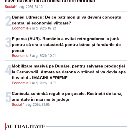
nave naziste din al doilea război mondial
Social
·
1 aug. 2026, 23:10
2
Daniel Udrescu: De ce patrimoniul va deveni conceptul
central al economiei viitoare?
Economie
-
2 aug. 2026, 09:22
3
Piperea (AUR): România a evitat retrogradarea la junk
pentru că era o catastrofă pentru bănci și fondurile de
pensii
Economie
-
2 aug. 2026, 10:01
4
Mobilizare masivă pe Dunăre, pentru salvarea producției
la Cernavodă. Armata va detona o stâncă și va devia apa
fluviului - IMAGINI AERIENE
Economie
-
2 aug. 2026, 10:07
5
Canicula schimbă regulile pe șosele. Restricții de tonaj
anunțate în mai multe județe
Social
-
1 aug. 2026, 23:06
ACTUALITATE