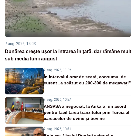
7 aug. 2026, 14:03
Dunărea crește ușor la intrarea în țară, dar rămâne mult
sub media lunii august
7 aug. 2026, 13:02
În intervalul orar de seară, consumul de
curent „a scăzut cu 200-300 de megawați”
7 aug. 2026, 10:57
ANSVSA a negociat, la Ankara, un acord
pentru facilitarea tranzitului prin Turcia al
carcaselor de ovine și bovine
7 aug. 2026, 10:51
Bolojan: Nivelul Dunării asigură o