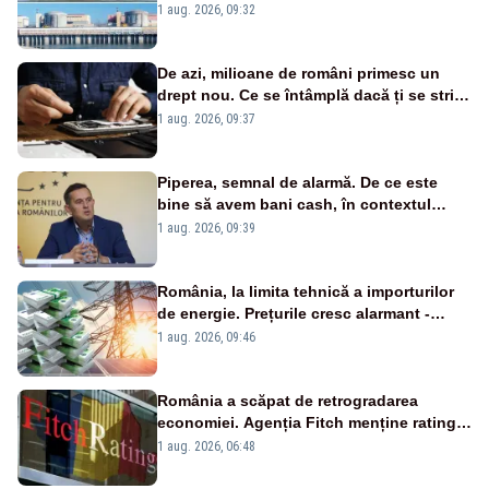
în pericol Centrala Cernavodă era
1 aug. 2026, 09:32
cunoscută de pe vremea lui Ceaușescu
De azi, milioane de români primesc un
drept nou. Ce se întâmplă dacă ți se strică
un produs
1 aug. 2026, 09:37
Piperea, semnal de alarmă. De ce este
bine să avem bani cash, în contextul
alertei energetice?
1 aug. 2026, 09:39
România, la limita tehnică a importurilor
de energie. Prețurile cresc alarmant -
Analiză Realitatea Plus
1 aug. 2026, 09:46
România a scăpat de retrogradarea
economiei. Agenția Fitch menține ratingul
„BBB-” cu perspectivă negativă
1 aug. 2026, 06:48