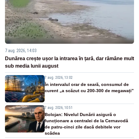
7 aug. 2026, 14:03
Dunărea crește ușor la intrarea în țară, dar rămâne mult
sub media lunii august
7 aug. 2026, 13:02
În intervalul orar de seară, consumul de
curent „a scăzut cu 200-300 de megawați”
7 aug. 2026, 10:51
Bolojan: Nivelul Dunării asigură o
funcționare a centralei de la Cernavodă
de patru-cinci zile dacă debitele vor
scădea