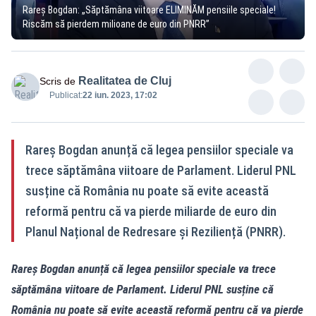
Rareș Bogdan: „Săptămâna viitoare ELIMINĂM pensiile speciale!
Riscăm să pierdem milioane de euro din PNRR”
Realitatea de Cluj
Scris de
Publicat:
22 iun. 2023, 17:02
Rareș Bogdan anunță că legea pensiilor speciale va
trece săptămâna viitoare de Parlament. Liderul PNL
susține că România nu poate să evite această
reformă pentru că va pierde miliarde de euro din
Planul Național de Redresare și Reziliență (PNRR).
Rareș Bogdan anunță că legea pensiilor speciale va trece
săptămâna viitoare de Parlament. Liderul PNL susține că
România nu poate să evite această reformă pentru că va pierde