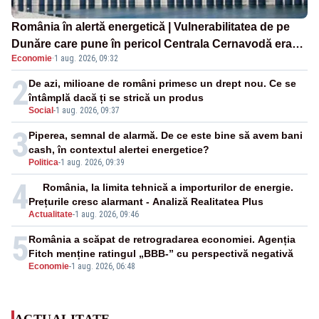
România în alertă energetică | Vulnerabilitatea de pe
Dunăre care pune în pericol Centrala Cernavodă era
Economie
·
1 aug. 2026, 09:32
cunoscută de pe vremea lui Ceaușescu
2
De azi, milioane de români primesc un drept nou. Ce se
întâmplă dacă ți se strică un produs
Social
-
1 aug. 2026, 09:37
3
Piperea, semnal de alarmă. De ce este bine să avem bani
cash, în contextul alertei energetice?
Politica
-
1 aug. 2026, 09:39
4
România, la limita tehnică a importurilor de energie.
Prețurile cresc alarmant - Analiză Realitatea Plus
Actualitate
-
1 aug. 2026, 09:46
5
România a scăpat de retrogradarea economiei. Agenția
Fitch menține ratingul „BBB-” cu perspectivă negativă
Economie
-
1 aug. 2026, 06:48