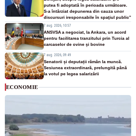
putea fi adoptată în perioada următoare.
S-a întârziat depunerea din cauza unor
discursuri iresponsabile în spaţiul public”
7 aug. 2026, 10:57
ANSVSA a negociat, la Ankara, un acord
pentru facilitarea tranzitului prin Turcia al
carcaselor de ovine și bovine
7 aug. 2026, 09:49
Senatorii și deputații rămân la muncă.
Sesiunea extraordinară, prelungită până
la votul pe legea salarizării
ECONOMIE