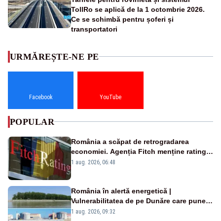
TollRo se aplică de la 1 octombrie 2026.
Ce se schimbă pentru șoferi și
transportatori
URMĂREȘTE-NE PE
Facebook
YouTube
POPULAR
România a scăpat de retrogradarea
economiei. Agenția Fitch menține ratingul
„BBB-” cu perspectivă negativă
1 aug. 2026, 06:48
România în alertă energetică |
Vulnerabilitatea de pe Dunăre care pune
în pericol Centrala Cernavodă era
1 aug. 2026, 09:32
cunoscută de pe vremea lui Ceaușescu