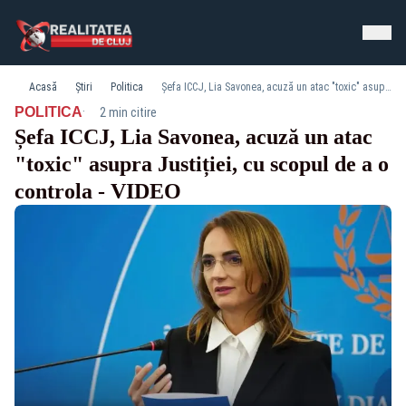
Acasă
Știri
Politica
Șefa ICCJ, Lia Savonea, acuză un atac "toxic" asupra Justiției, cu scopul de a o controla - VIDEO
·
POLITICA
2 min citire
Șefa ICCJ, Lia Savonea, acuză un atac
"toxic" asupra Justiției, cu scopul de a o
controla - VIDEO