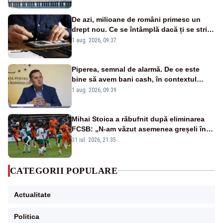
De azi, milioane de români primesc un
drept nou. Ce se întâmplă dacă ți se strică
un produs
1 aug. 2026, 09:37
Piperea, semnal de alarmă. De ce este
bine să avem bani cash, în contextul
alertei energetice?
1 aug. 2026, 09:39
Mihai Stoica a răbufnit după eliminarea
FCSB: „N-am văzut asemenea greșeli în
190 de meciuri europene”
31 iul. 2026, 21:35
CATEGORII POPULARE
Actualitate
Politica