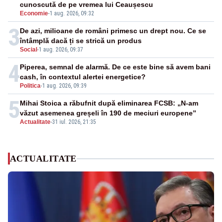
cunoscută de pe vremea lui Ceaușescu
Economie
-
1 aug. 2026, 09:32
3
De azi, milioane de români primesc un drept nou. Ce se
întâmplă dacă ți se strică un produs
Social
-
1 aug. 2026, 09:37
4
Piperea, semnal de alarmă. De ce este bine să avem bani
cash, în contextul alertei energetice?
Politica
-
1 aug. 2026, 09:39
5
Mihai Stoica a răbufnit după eliminarea FCSB: „N-am
văzut asemenea greșeli în 190 de meciuri europene”
Actualitate
-
31 iul. 2026, 21:35
ACTUALITATE