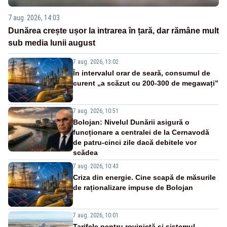
7 aug. 2026, 14:03
Dunărea crește ușor la intrarea în țară, dar rămâne mult
sub media lunii august
7 aug. 2026, 13:02
În intervalul orar de seară, consumul de
curent „a scăzut cu 200-300 de megawați”
7 aug. 2026, 10:51
Bolojan: Nivelul Dunării asigură o
funcționare a centralei de la Cernavodă
de patru-cinci zile dacă debitele vor
scădea
7 aug. 2026, 10:43
Criza din energie. Cine scapă de măsurile
de raționalizare impuse de Bolojan
7 aug. 2026, 10:01
Tarifele pentru rovinietă și sistemul