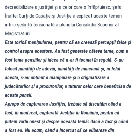
decredibilizare a justiției și a celor care o înfăptuiesc, șefa
Înaltei Curți de Casație și Justiție a explicat aceste temeri
într-o ședință tensionată a plenului Consiliului Superior al
Magistraturii.
Este toxică manipularea, pentru că ea creează percepții false și
control asupra acestora. Au fost generate câteva teme, cum a
fost tema pensiilor și ideea că n-ar fi tocmai în regulă. S-au
folosit jumătăți de adevăr, jumătăți de minciună și, în felul
acesta, s-au obținut o manipulare și o stigmatizare a
judecătorilor și a procurorilor, a tuturor celor care beneficiau de
aceste pensii.
Apropo de capturarea Justiției, trebuie să discutăm când a
fost, în mod real, capturată Justiția în România, pentru că
putem vorbi onest și despre această temă: dacă a fost și când
a fost ea. Nu acum, când a încercat să se elibereze din