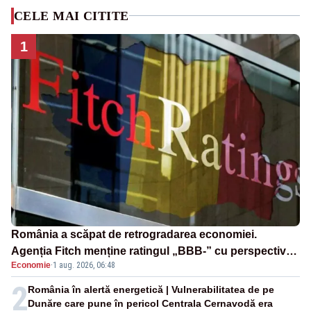
CELE MAI CITITE
1
România a scăpat de retrogradarea economiei.
Agenția Fitch menține ratingul „BBB-” cu perspectivă
Economie
·
1 aug. 2026, 06:48
negativă
2
România în alertă energetică | Vulnerabilitatea de pe
Dunăre care pune în pericol Centrala Cernavodă era