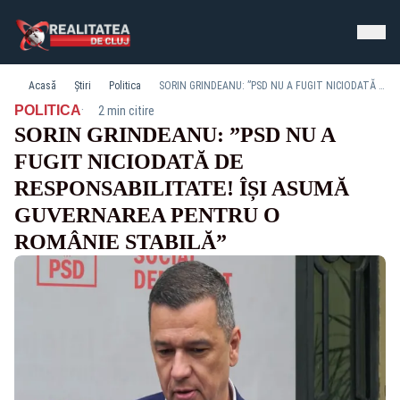
Acasă
Știri
Politica
SORIN GRINDEANU: ”PSD NU A FUGIT NICIODATĂ DE RESPONSABILITATE! ÎȘI ASUMĂ GUVERNAREA PENTRU O ROMÂNIE STABILĂ”
·
POLITICA
2 min citire
SORIN GRINDEANU: ”PSD NU A
FUGIT NICIODATĂ DE
RESPONSABILITATE! ÎȘI ASUMĂ
GUVERNAREA PENTRU O
ROMÂNIE STABILĂ”