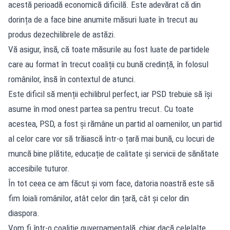
acestă perioadă economică dificilă. Este adevărat că din
dorința de a face bine anumite măsuri luate în trecut au
produs dezechilibrele de astăzi.
Vă asigur, însă, că toate măsurile au fost luate de partidele
care au format în trecut coaliții cu bună credință, în folosul
românilor, însă în contextul de atunci.
Este dificil să menții echilibrul perfect, iar PSD trebuie să își
asume în mod onest partea sa pentru trecut. Cu toate
acestea, PSD, a fost și rămâne un partid al oamenilor, un partid
al celor care vor să trăiască într-o țară mai bună, cu locuri de
muncă bine plătite, educație de calitate și servicii de sănătate
accesibile tuturor.
În tot ceea ce am făcut și vom face, datoria noastră este să
fim loiali românilor, atât celor din țară, cât și celor din
diaspora.
Vom fi într-o coaliție guvernamentală, chiar dacă celelalte