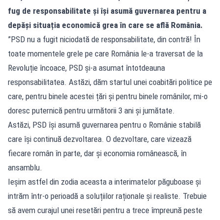
fug de responsabilitate și își asumă guvernarea pentru a
depăși situația economică grea în care se află România.
”PSD nu a fugit niciodată de responsabilitate, din contră! În
toate momentele grele pe care România le-a traversat de la
Revoluție încoace, PSD și-a asumat întotdeauna
responsabilitatea. Astăzi, dăm startul unei coabitări politice pe
care, pentru binele acestei țări și pentru binele românilor, mi-o
doresc puternică pentru următorii 3 ani și jumătate.
Astăzi, PSD își asumă guvernarea pentru o Românie stabilă
care își continuă dezvoltarea. O dezvoltare, care vizează
fiecare român în parte, dar și economia românească, în
ansamblu.
Ieșim astfel din zodia aceasta a interimatelor păguboase și
intrăm într-o perioadă a soluțiilor raționale și realiste. Trebuie
să avem curajul unei resetări pentru a trece împreună peste