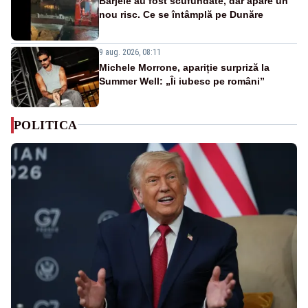
Barjele au fost scufundate, dar apare un
nou risc. Ce se întâmplă pe Dunăre
9 aug. 2026, 08:11
Michele Morrone, apariție surpriză la
Summer Well: „Îi iubesc pe români”
POLITICA