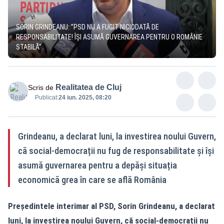
SORIN GRINDEANU: ”PSD NU A FUGIT NICIODATĂ DE
RESPONSABILITATE! ÎȘI ASUMĂ GUVERNAREA PENTRU O ROMÂNIE
STABILĂ”
Realitatea de Cluj
Scris de
Publicat:
24 iun. 2025, 08:20
Grindeanu, a declarat luni, la investirea noului Guvern,
că social-democrații nu fug de responsabilitate și își
asumă guvernarea pentru a depăși situația
economică grea în care se află România
Președintele interimar al PSD, Sorin Grindeanu, a declarat
luni, la investirea noului Guvern, că social-democrații nu