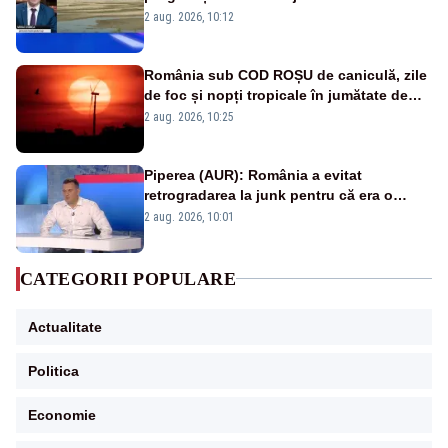
protejăm și natura, dar nu șținem omaneii
2 aug. 2026, 10:12
în stare permanentă de alertă
România sub COD ROȘU de caniculă, zile
de foc și nopți tropicale în jumătate de
țară
2 aug. 2026, 10:25
Piperea (AUR): România a evitat
retrogradarea la junk pentru că era o
catastrofă pentru bănci și fondurile de
2 aug. 2026, 10:01
pensii
CATEGORII POPULARE
Actualitate
Politica
Economie