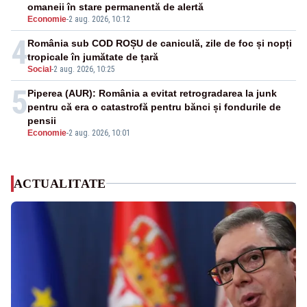
omaneii în stare permanentă de alertă
Economie
-
2 aug. 2026, 10:12
4
România sub COD ROȘU de caniculă, zile de foc și nopți
tropicale în jumătate de țară
Social
-
2 aug. 2026, 10:25
5
Piperea (AUR): România a evitat retrogradarea la junk
pentru că era o catastrofă pentru bănci și fondurile de
pensii
Economie
-
2 aug. 2026, 10:01
ACTUALITATE