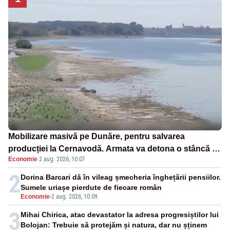
Mobilizare masivă pe Dunăre, pentru salvarea
producției la Cernavodă. Armata va detona o stâncă și
Economie
·
2 aug. 2026, 10:07
va devia apa fluviului - IMAGINI AERIENE
2
Dorina Barcari dă în vileag șmecheria înghețării pensiilor.
Sumele uriașe pierdute de fiecare român
Economie
-
2 aug. 2026, 10:09
3
Mihai Chirica, atac devastator la adresa progresiștilor lui
Bolojan: Trebuie să protejăm și natura, dar nu șținem