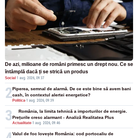
De azi, milioane de români primesc un drept nou. Ce se
întâmplă dacă ți se strică un produs
Social
·
1 aug. 2026, 09:37
2
Piperea, semnal de alarmă. De ce este bine să avem bani
cash, în contextul alertei energetice?
Politica
-
1 aug. 2026, 09:39
3
România, la limita tehnică a importurilor de energie.
Prețurile cresc alarmant - Analiză Realitatea Plus
Actualitate
-
1 aug. 2026, 09:46
4
Valul de foc lovește România: cod portocaliu de