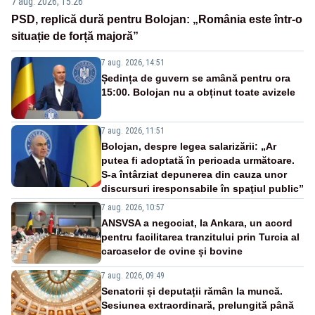
7 aug. 2026, 15:26
PSD, replică dură pentru Bolojan: „România este într-o
situație de forță majoră”
7 aug. 2026, 14:51
Ședința de guvern se amână pentru ora
15:00. Bolojan nu a obținut toate avizele
7 aug. 2026, 11:51
Bolojan, despre legea salarizării: „Ar
putea fi adoptată în perioada următoare.
S-a întârziat depunerea din cauza unor
discursuri iresponsabile în spaţiul public”
7 aug. 2026, 10:57
ANSVSA a negociat, la Ankara, un acord
pentru facilitarea tranzitului prin Turcia al
carcaselor de ovine și bovine
7 aug. 2026, 09:49
Senatorii și deputații rămân la muncă.
Sesiunea extraordinară, prelungită până