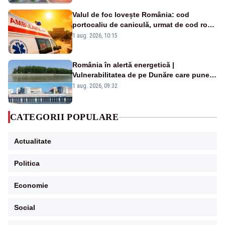
Valul de foc lovește România: cod
portocaliu de caniculă, urmat de cod roșu
duminică. Temperaturile urcă spre 40°C
1 aug. 2026, 10:15
România în alertă energetică |
Vulnerabilitatea de pe Dunăre care pune
în pericol Centrala Cernavodă era
1 aug. 2026, 09:32
cunoscută de pe vremea lui Ceaușescu
CATEGORII POPULARE
Actualitate
Politica
Economie
Social