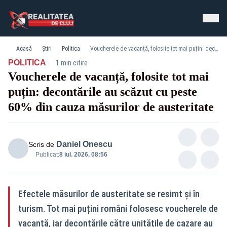
Acasă
Știri
Politica
Voucherele de vacanță, folosite tot mai puțin: decontările au scăzut cu peste 60% din cauza măsurilor de austeritate
·
POLITICA
1 min citire
Voucherele de vacanță, folosite tot mai
puțin: decontările au scăzut cu peste
60% din cauza măsurilor de austeritate
Daniel Onescu
Scris de
Publicat:
8 iul. 2026, 08:56
Efectele măsurilor de austeritate se resimt și în
turism. Tot mai puțini români folosesc voucherele de
vacanță, iar decontările către unitățile de cazare au