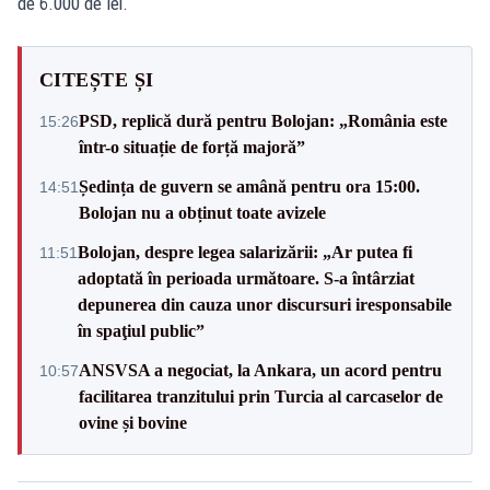
de 6.000 de lei.
CITEȘTE ȘI
PSD, replică dură pentru Bolojan: „România este
15:26
într-o situație de forță majoră”
Ședința de guvern se amână pentru ora 15:00.
14:51
Bolojan nu a obținut toate avizele
Bolojan, despre legea salarizării: „Ar putea fi
11:51
adoptată în perioada următoare. S-a întârziat
depunerea din cauza unor discursuri iresponsabile
în spaţiul public”
ANSVSA a negociat, la Ankara, un acord pentru
10:57
facilitarea tranzitului prin Turcia al carcaselor de
ovine și bovine