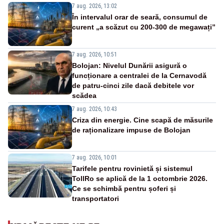
7 aug. 2026, 13:02
În intervalul orar de seară, consumul de
curent „a scăzut cu 200-300 de megawați”
7 aug. 2026, 10:51
Bolojan: Nivelul Dunării asigură o
funcționare a centralei de la Cernavodă
de patru-cinci zile dacă debitele vor
scădea
7 aug. 2026, 10:43
Criza din energie. Cine scapă de măsurile
de raționalizare impuse de Bolojan
7 aug. 2026, 10:01
Tarifele pentru rovinietă și sistemul
TollRo se aplică de la 1 octombrie 2026.
Ce se schimbă pentru șoferi și
transportatori