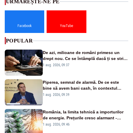
URMĂREȘTE-NE PE
Facebook
YouTube
POPULAR
De azi, milioane de români primesc un
drept nou. Ce se întâmplă dacă ți se strică
un produs
1 aug. 2026, 09:37
Piperea, semnal de alarmă. De ce este
bine să avem bani cash, în contextul
alertei energetice?
1 aug. 2026, 09:39
România, la limita tehnică a importurilor
de energie. Prețurile cresc alarmant -
Analiză Realitatea Plus
1 aug. 2026, 09:46