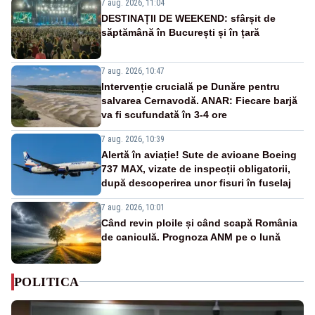
7 aug. 2026, 11:04
DESTINAȚII DE WEEKEND: sfârșit de
săptămână în București și în țară
7 aug. 2026, 10:47
Intervenție crucială pe Dunăre pentru
salvarea Cernavodă. ANAR: Fiecare barjă
va fi scufundată în 3-4 ore
7 aug. 2026, 10:39
Alertă în aviație! Sute de avioane Boeing
737 MAX, vizate de inspecții obligatorii,
după descoperirea unor fisuri în fuselaj
7 aug. 2026, 10:01
Când revin ploile și când scapă România
de caniculă. Prognoza ANM pe o lună
POLITICA