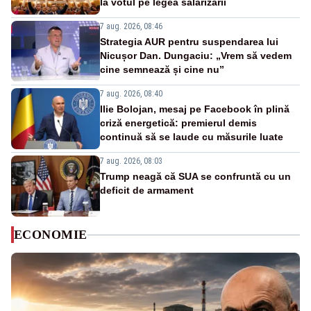
la votul pe legea salarizării
7 aug. 2026, 08:46
Strategia AUR pentru suspendarea lui
Nicușor Dan. Dungaciu: „Vrem să vedem
cine semnează și cine nu”
7 aug. 2026, 08:40
Ilie Bolojan, mesaj pe Facebook în plină
criză energetică: premierul demis
continuă să se laude cu măsurile luate
7 aug. 2026, 08:03
Trump neagă că SUA se confruntă cu un
deficit de armament
ECONOMIE