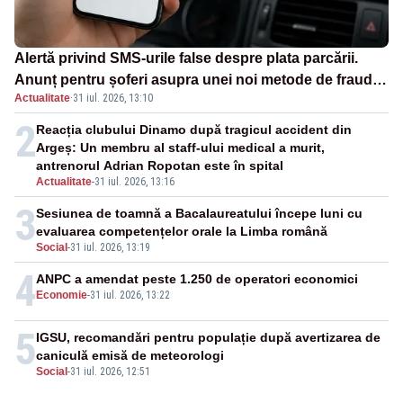
Alertă privind SMS-urile false despre plata parcării.
Anunț pentru șoferi asupra unei noi metode de fraudă
Actualitate
·
31 iul. 2026, 13:10
online
2
Reacția clubului Dinamo după tragicul accident din
Argeș: Un membru al staff-ului medical a murit,
antrenorul Adrian Ropotan este în spital
Actualitate
-
31 iul. 2026, 13:16
3
Sesiunea de toamnă a Bacalaureatului începe luni cu
evaluarea competențelor orale la Limba română
Social
-
31 iul. 2026, 13:19
4
ANPC a amendat peste 1.250 de operatori economici
Economie
-
31 iul. 2026, 13:22
5
IGSU, recomandări pentru populație după avertizarea de
caniculă emisă de meteorologi
Social
-
31 iul. 2026, 12:51