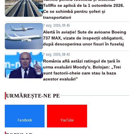
TollRo se aplică de la 1 octombrie 2026.
Ce se schimbă pentru șoferi și
transportatori
7 aug. 2026, 09:45
Alertă în aviație! Sute de avioane Boeing
737 MAX, vizate de inspecții obligatorii,
după descoperirea unor fisuri în fuselaj
7 aug. 2026, 08:42
România află astăzi ratingul de țară în
urma evaluării Moody’s. Bolojan: „Trei
sunt factorii-cheie care stau la baza
acestor evaluări”
URMĂREȘTE-NE PE
Facebook
YouTube