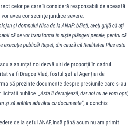
rect celor pe care îi consideră responsabili de această
or vor avea consecințe juridice severe:
lojan și domnului Nica de la ANAF: băieți, aveți grijă că ați
babil că se vor transforma în niște plângeri penale, pentru că
te execuție publică! Repet, din cauză că Realitatea Plus este
escu a anunțat noi dezvăluiri de proporții în cadrul
tat va fi Dragoș Vlad, fostul șef al Agenției de
urma să prezinte documente despre presiunile care s-au
licitații publice.
„Asta îi deranjează, dar noi nu ne vom opri,
m și să arătăm adevărul cu documente”
, a conchis
vedere de la șeful ANAF, însă până acum nu am primit