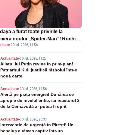
aya a furat toate privirile la
miera noului „Spider-Man”! Rochia
litate
·
30 iul. 2026, 18:56
pirată de pânza de păianjen a făcut
zație
2
Actualitate
-
30 iul. 2026, 19:27
Aliatul lui Putin revine în prim-plan!
Patriarhul Kiril justifică războiul într-o
nouă carte
3
Actualitate
-
30 iul. 2026, 19:56
Alertă pe piața energiei! Dunărea se
apropie de nivelul critic, iar reactorul 2
de la Cernavodă ar putea fi oprit
4
Actualitate
-
30 iul. 2026, 20:33
Intervenție de urgență în Pitești! Un
bebeluș a rămas captiv într-un