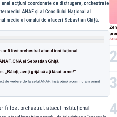
a unei acțiuni coordonate de distrugere, orchestrate
ntermediul ANAF și al Consiliului Național al
inul media al omului de afaceri Sebastian Ghiță.
Zend
pre
Actua
ins
sen
 fi fost orchestrat atacul instituțional
e ANAF, CNA și Sebastian Ghiță
 „Băieți, aveți grijă că ați lăsat urme!”
unct de vedere de la șeful ANAF, însă până acum nu am primit
 fi fost orchestrat atacul instituțional