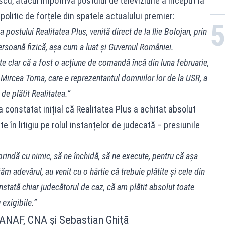
scu, atacul împotriva postului de televiziune a început la
politic de forțele din spatele actualului premier:
postului Realitatea Plus, venită direct de la Ilie Bolojan, prin
 persoană fizică, așa cum a luat și Guvernul României.
e clar că a fost o acțiune de comandă încă din luna februarie,
ircea Toma, care e reprezentantul domniilor lor de la USR, a
de plătit Realitatea.”
 constatat inițial că Realitatea Plus a achitat absolut
e în litigiu pe rolul instanțelor de judecată – presiunile
prindă cu nimic, să ne închidă, să ne execute, pentru că așa
 adevărul, au venit cu o hârtie că trebuie plătite și cele din
nstată chiar judecătorul de caz, că am plătit absolut toate
 exigibile.”
 ANAF, CNA și Sebastian Ghiță