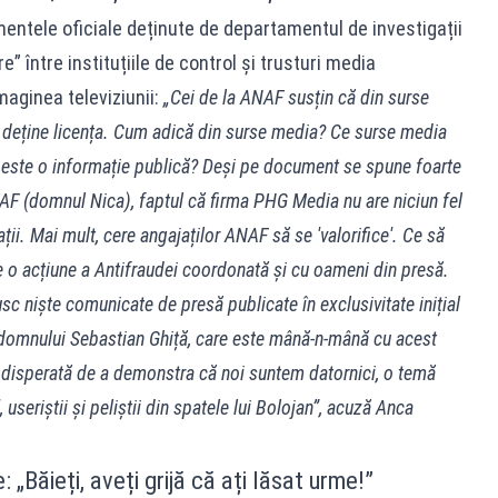
ntele oficiale deținute de departamentul de investigații
” între instituțiile de control și trusturi media
maginea televiziunii:
„Cei de la ANAF susțin că din surse
deține licența. Cum adică din surse media? Ce surse media
 este o informație publică? Deși pe document se spune foarte
NAF (domnul Nica), faptul că firma PHG Media nu are niciun fel
ații. Mai mult, cere angajaților ANAF să se 'valorifice'. Ce să
te o acțiune a Antifraudei coordonată și cu oameni din presă.
rusc niște comunicate de presă publicate în exclusivitate inițial
al domnului Sebastian Ghiță, care este mână-n-mână cu acest
e disperată de a demonstra că noi suntem datornici, o temă
, useriștii și peliștii din spatele lui Bolojan”, acuză Anca
„Băieți, aveți grijă că ați lăsat urme!”