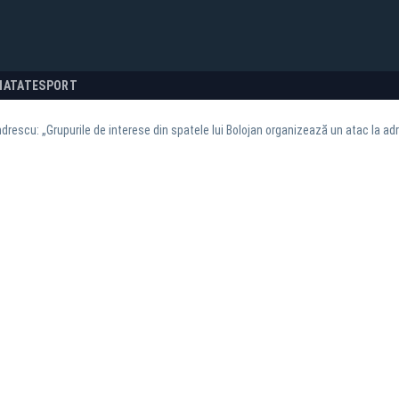
NATATE
SPORT
rescu: „Grupurile de interese din spatele lui Bolojan organizează un atac la ad