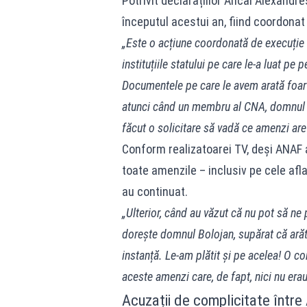
Potrivit declarațiilor Ancăi Alexandre
începutul acestui an, fiind coordonat 
„Este o acțiune coordonată de execuție a 
instituțiile statului pe care le-a luat pe
Documentele pe care le avem arată foart
atunci când un membru al CNA, domnul M
făcut o solicitare să vadă ce amenzi are 
Conform realizatoarei TV, deși ANAF a
toate amenzile – inclusiv pe cele aflat
au continuat.
„Ulterior, când au văzut că nu pot să ne 
dorește domnul Bolojan, supărat că arătăm
instanță. Le-am plătit și pe acelea! O co
aceste amenzi care, de fapt, nici nu erau
Acuzații de complicitate între