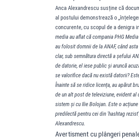
Anca Alexandrescu susține că docume
al postului demonstrează o „înțelegere
concurente, cu scopul de a denigra i
media au aflat că compania PHG Media 
au folosit domnii de la ANAF, când asta
clar, sub semnătura directă a șefului A
de datorie, el iese public și aruncă acuz
se valorifice dacă nu există datorii? Es
Înainte să se ridice licența, au apărut b
de un alt post de televiziune, evident 
sistem și cu Ilie Bolojan. Este o acțiun
predilectă pentru cei din 'hashtag rezist'
Alexandrescu.
Avertisment cu plângeri penale: 