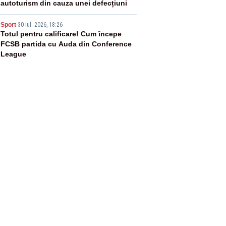
autoturism din cauza unei defecțiuni
5
Sport
-
30 iul. 2026, 18:26
Totul pentru calificare! Cum începe
FCSB partida cu Auda din Conference
League