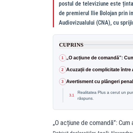
postul de televiziune este țint
de premierul Ilie Bolojan prin i
Audiovizualului (CNA), cu sprij
CUPRINS
„O acțiune de comandă”: Cum ar
1
Acuzații de complicitate într
2
Avertisment cu plângeri penale:
3
Realitatea Plus a cerut un p
3.1
răspuns.
„O acțiune de comandă”: Cum ar