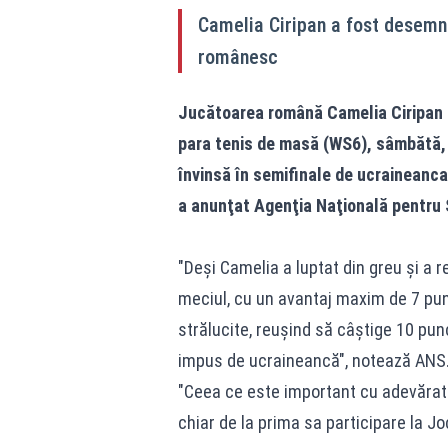
Camelia Ciripan a fost desemna
românesc
Jucătoarea română Camelia Ciripan a
para tenis de masă (WS6), sâmbătă, l
învinsă în semifinale de ucraineanca
a anunţat Agenţia Naţională pentru 
"Deşi Camelia a luptat din greu şi a 
meciul, cu un avantaj maxim de 7 pu
strălucite, reuşind să câştige 10 punc
impus de ucraineancă", notează ANS
"Ceea ce este important cu adevărat 
chiar de la prima sa participare la J