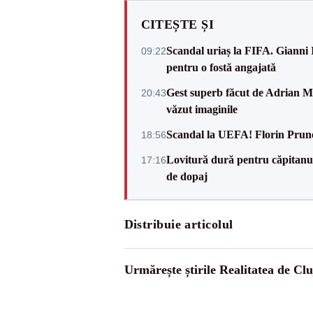
CITEȘTE ȘI
Scandal uriaș la FIFA. Gianni I
09:22
pentru o fostă angajată
Gest superb făcut de Adrian Mu
20:43
văzut imaginile
Scandal la UEFA! Florin Prune
18:56
Lovitură dură pentru căpitanul
17:16
de dopaj
Distribuie articolul
Urmărește știrile Realitatea de Clu