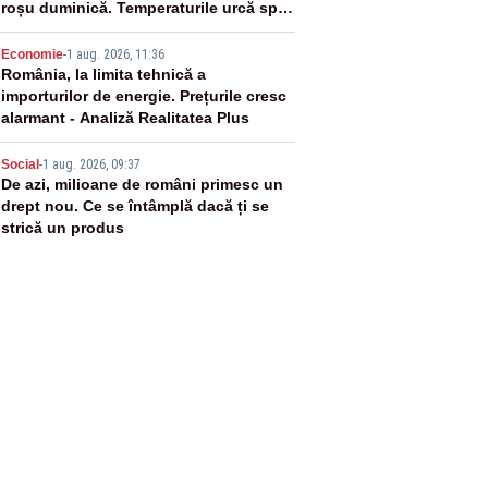
roșu duminică. Temperaturile urcă spre
40°C
4
Economie
-
1 aug. 2026, 11:36
România, la limita tehnică a
importurilor de energie. Prețurile cresc
alarmant - Analiză Realitatea Plus
5
Social
-
1 aug. 2026, 09:37
De azi, milioane de români primesc un
drept nou. Ce se întâmplă dacă ți se
strică un produs