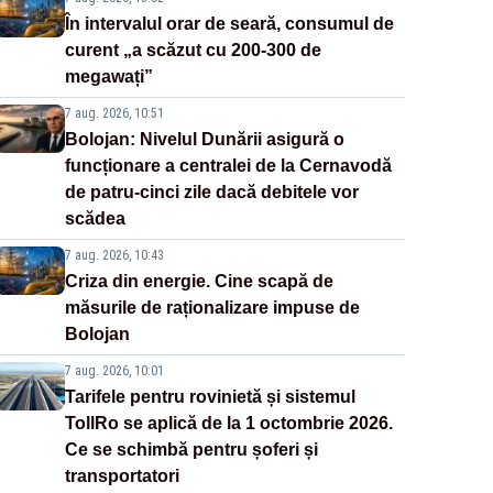
În intervalul orar de seară, consumul de
curent „a scăzut cu 200-300 de
megawați”
7 aug. 2026, 10:51
Bolojan: Nivelul Dunării asigură o
funcționare a centralei de la Cernavodă
de patru-cinci zile dacă debitele vor
scădea
7 aug. 2026, 10:43
Criza din energie. Cine scapă de
măsurile de raționalizare impuse de
Bolojan
7 aug. 2026, 10:01
Tarifele pentru rovinietă și sistemul
TollRo se aplică de la 1 octombrie 2026.
Ce se schimbă pentru șoferi și
transportatori