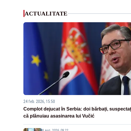
ACTUALITATE
24 feb. 2026, 15:50
Complot dejucat în Serbia: doi bărbați, suspectaț
că plănuiau asasinarea lui Vučić
8 aug. 2026, 09:22