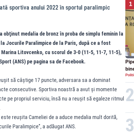
1
tă sportiva anului 2022 în sportul paralimpic
 obţinut medalia de bronz în proba de simplu feminin la
a Jocurile Paralimpice de la Paris, după ce a fost
 Marina Litovcenko, cu scorul de 3-0 (11-5, 11-7, 11-5),
Sport (ANS) pe pagina sa de Facebook.
Pip
bin
Polit
aler
reuşit să câştige 17 puncte, adversara sa a dominat
ncte consecutive. Sportiva noastră a avut şi momente
te pe propriul serviciu, însă nu a reuşit să egaleze ritmul
.
este reuşita Cameliei de a aduce medalia mult dorită,
ocurile Paralimpice", a adăugat ANS.