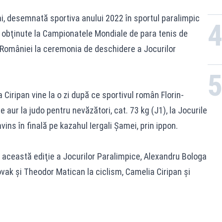
ni, desemnată sportiva anului 2022 în sportul paralimpic
 obţinute la Campionatele Mondiale de para tenis de
 României la ceremonia de deschidere a Jocurilor
Ciripan vine la o zi după ce sportivul român Florin-
aur la judo pentru nevăzători, cat. 73 kg (J1), la Jocurile
vins în finală pe kazahul Iergali Şamei, prin ippon.
 această ediţie a Jocurilor Paralimpice, Alexandru Bologa
ovak şi Theodor Matican la ciclism, Camelia Ciripan şi