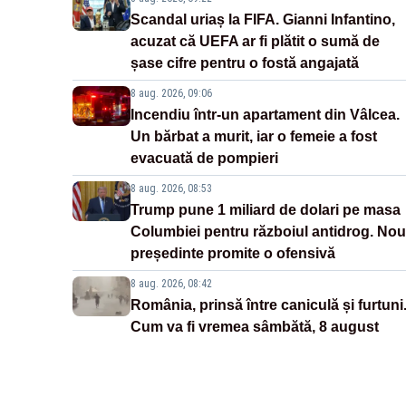
Scandal uriaș la FIFA. Gianni Infantino,
acuzat că UEFA ar fi plătit o sumă de
șase cifre pentru o fostă angajată
8 aug. 2026, 09:06
Incendiu într-un apartament din Vâlcea.
Un bărbat a murit, iar o femeie a fost
evacuată de pompieri
8 aug. 2026, 08:53
Trump pune 1 miliard de dolari pe masa
Columbiei pentru războiul antidrog. Nou
președinte promite o ofensivă
8 aug. 2026, 08:42
România, prinsă între caniculă și furtuni
Cum va fi vremea sâmbătă, 8 august