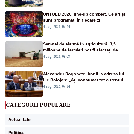
UNTOLD 2026, line-up complet. Ce artiști
sunt programați în fiecare zi
4 aug. 2026, 07:44
Semnal de alarmă în agricultură. 3,5
milioane de fermieri pot fi afectați de
strategia pentru conservarea
4 aug. 2026, 08:03
biodiversității
Alexandru Rogobete, ironii la adresa lui
Ilie Bolojan: „Ați consumat tot curentul
urmărind șobolani imaginari”
4 aug. 2026, 07:34
CATEGORII POPULARE
Actualitate
Politica