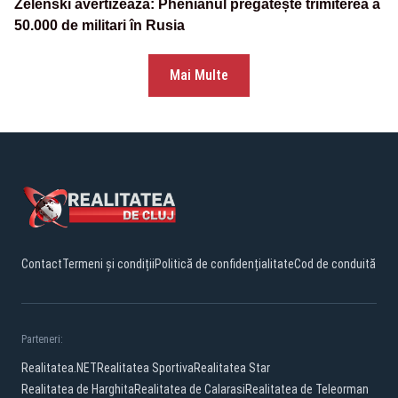
Zelenski avertizează: Phenianul pregătește trimiterea a
50.000 de militari în Rusia
Mai Multe
Contact
Termeni și condiții
Politică de confidențialitate
Cod de conduită
Parteneri:
Realitatea.NET
Realitatea Sportiva
Realitatea Star
Realitatea de Harghita
Realitatea de Calarasi
Realitatea de Teleorman