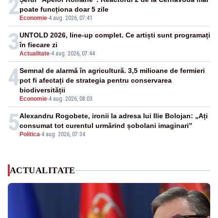
2
poate funcționa doar 5 zile
Economie
-
4 aug. 2026, 07:41
3
UNTOLD 2026, line-up complet. Ce artiști sunt programați
în fiecare zi
Actualitate
-
4 aug. 2026, 07:44
4
Semnal de alarmă în agricultură. 3,5 milioane de fermieri
pot fi afectați de strategia pentru conservarea
biodiversității
Economie
-
4 aug. 2026, 08:03
5
Alexandru Rogobete, ironii la adresa lui Ilie Bolojan: „Ați
consumat tot curentul urmărind șobolani imaginari”
Politica
-
4 aug. 2026, 07:34
ACTUALITATE