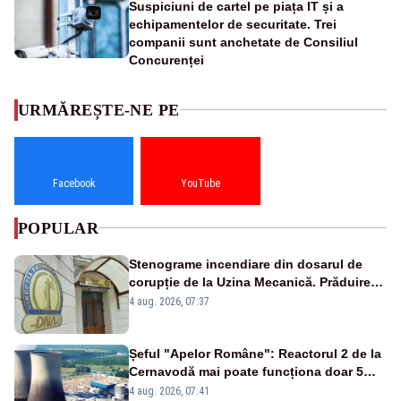
Suspiciuni de cartel pe piața IT și a
echipamentelor de securitate. Trei
companii sunt anchetate de Consiliul
Concurenței
URMĂREȘTE-NE PE
Facebook
YouTube
POPULAR
Stenograme incendiare din dosarul de
corupție de la Uzina Mecanică. Prăduirea
banilor din programul SAFE, interceptată
4 aug. 2026, 07:37
de DNA
Șeful "Apelor Române": Reactorul 2 de la
Cernavodă mai poate funcționa doar 5
zile
4 aug. 2026, 07:41