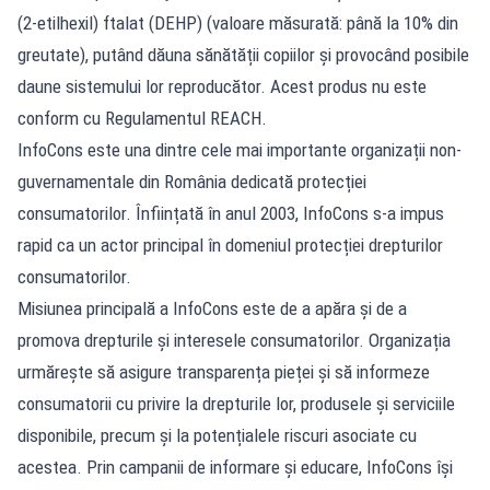
(2-etilhexil) ftalat (DEHP) (valoare măsurată: până la 10% din
greutate), putând dăuna sănătății copiilor și provocând posibile
daune sistemului lor reproducător. Acest produs nu este
conform cu Regulamentul REACH.
InfoCons este una dintre cele mai importante organizații non-
guvernamentale din România dedicată protecției
consumatorilor. Înființată în anul 2003, InfoCons s-a impus
rapid ca un actor principal în domeniul protecției drepturilor
consumatorilor.
Misiunea principală a InfoCons este de a apăra și de a
promova drepturile și interesele consumatorilor. Organizația
urmărește să asigure transparența pieței și să informeze
consumatorii cu privire la drepturile lor, produsele și serviciile
disponibile, precum și la potențialele riscuri asociate cu
acestea. Prin campanii de informare și educare, InfoCons își