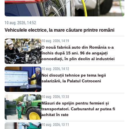
10 aug. 2026, 14:52
Vehiculele electrice, la mare căutare printre români
10 aug. 2026, 14:19
O nouă fabrică auto din România s-a
închis după 15 ani. 96 de angajați
concediați, în plin declin al industriei
10 aug. 2026, 14:12
Noi discuții tehnice pe tema legii
salarizării, la Palatul Cotroceni
10 aug. 2026, 13:33
Măsuri de sprijin pentru fermieri și
transportatori. Carburantul ar putea fi
achitat în rate
10 aug. 2026, 13:11