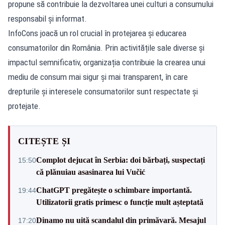
propune să contribuie la dezvoltarea unei culturi a consumului
responsabil și informat.
InfoCons joacă un rol crucial în protejarea și educarea
consumatorilor din România. Prin activitățile sale diverse și
impactul semnificativ, organizația contribuie la crearea unui
mediu de consum mai sigur și mai transparent, în care
drepturile și interesele consumatorilor sunt respectate și
protejate.
CITEȘTE ȘI
Complot dejucat în Serbia: doi bărbați, suspectați
15:50
că plănuiau asasinarea lui Vučić
ChatGPT pregătește o schimbare importantă.
19:44
Utilizatorii gratis primesc o funcție mult așteptată
Dinamo nu uită scandalul din primăvară. Mesajul
17:20