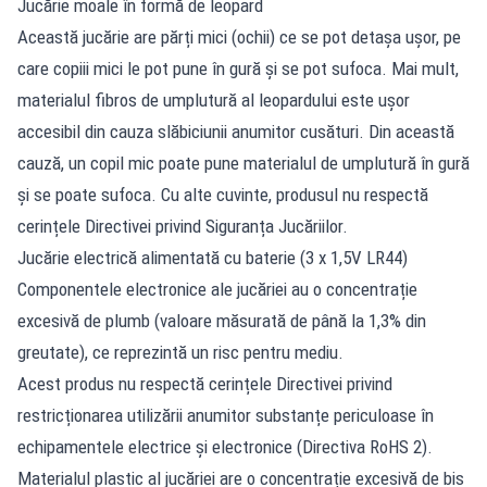
Jucărie moale în formă de leopard
Această jucărie are părți mici (ochii) ce se pot detașa ușor, pe
care copiii mici le pot pune în gură și se pot sufoca. Mai mult,
materialul fibros de umplutură al leopardului este ușor
accesibil din cauza slăbiciunii anumitor cusături. Din această
cauză, un copil mic poate pune materialul de umplutură în gură
și se poate sufoca. Cu alte cuvinte, produsul nu respectă
cerințele Directivei privind Siguranța Jucăriilor.
Jucărie electrică alimentată cu baterie (3 x 1,5V LR44)
Componentele electronice ale jucăriei au o concentrație
excesivă de plumb (valoare măsurată de până la 1,3% din
greutate), ce reprezintă un risc pentru mediu.
Acest produs nu respectă cerințele Directivei privind
restricționarea utilizării anumitor substanțe periculoase în
echipamentele electrice și electronice (Directiva RoHS 2).
Materialul plastic al jucăriei are o concentrație excesivă de bis