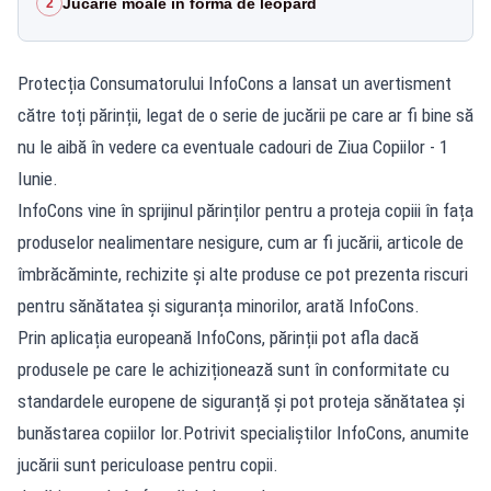
Jucărie moale în formă de leopard
2
Protecția Consumatorului InfoCons a lansat un avertisment
către toți părinții, legat de o serie de jucării pe care ar fi bine să
nu le aibă în vedere ca eventuale cadouri de Ziua Copiilor - 1
Iunie.
InfoCons vine în sprijinul părinților pentru a proteja copiii în fața
produselor nealimentare nesigure, cum ar fi jucării, articole de
îmbrăcăminte, rechizite și alte produse ce pot prezenta riscuri
pentru sănătatea și siguranța minorilor, arată InfoCons.
Prin aplicația europeană InfoCons, părinții pot afla dacă
produsele pe care le achiziționează sunt în conformitate cu
standardele europene de siguranță și pot proteja sănătatea și
bunăstarea copiilor lor.Potrivit specialiștilor InfoCons, anumite
jucării sunt periculoase pentru copii.