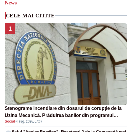
News
CELE MAI CITITE
1
Stenograme incendiare din dosarul de corupție de la
Uzina Mecanică. Prăduirea banilor din programul
Social
·
4 aug. 2026, 07:37
SAFE, interceptată de DNA
Șeful "Apelor Române": Reactorul 2 de la Cernavodă mai