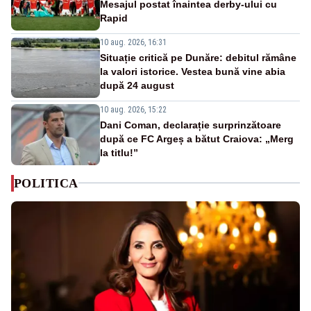
Mesajul postat înaintea derby-ului cu
Rapid
10 aug. 2026, 16:31
Situație critică pe Dunăre: debitul rămâne
la valori istorice. Vestea bună vine abia
după 24 august
10 aug. 2026, 15:22
Dani Coman, declarație surprinzătoare
după ce FC Argeș a bătut Craiova: „Merg
la titlu!”
POLITICA