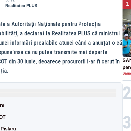
Sursă
1
Realitatea PLUS
tă a Autorității Naționale pentru Protecția
bilități, a declarat la Realitatea PLUS că ministrul
unei informări prealabile atunci când a anunțat-o că
spune însă că nu putea transmite mai departe
OT din 30 iunie, deoarece procurorii i-ar fi cerut în
SAN
pent
ția.
Sana
proi
re
COT
 Pîslaru