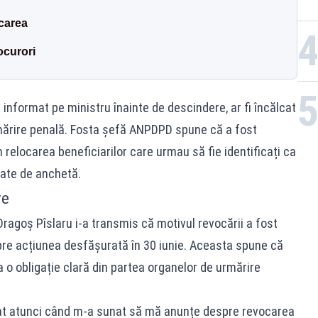
carea
ocurori
 informat pe ministru înainte de descindere, ar fi încălcat
rmărire penală. Fosta șefă ANPDPD spune că a fost
 relocarea beneficiarilor care urmau să fie identificați ca
izate de anchetă.
re
ragoș Pîslaru i-a transmis că motivul revocării a fost
spre acțiunea desfășurată în 30 iunie. Aceasta spune că
 o obligație clară din partea organelor de urmărire
cat atunci când m-a sunat să mă anunțe despre revocarea