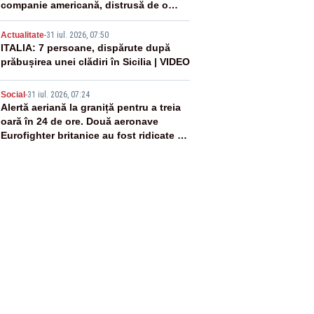
companie americană, distrusă de o
rachetă rusească
4
Actualitate
-
31 iul. 2026, 07:50
ITALIA: 7 persoane, dispărute după
prăbușirea unei clădiri în Sicilia | VIDEO
5
Social
-
31 iul. 2026, 07:24
Alertă aeriană la graniță pentru a treia
oară în 24 de ore. Două aeronave
Eurofighter britanice au fost ridicate de
la sol