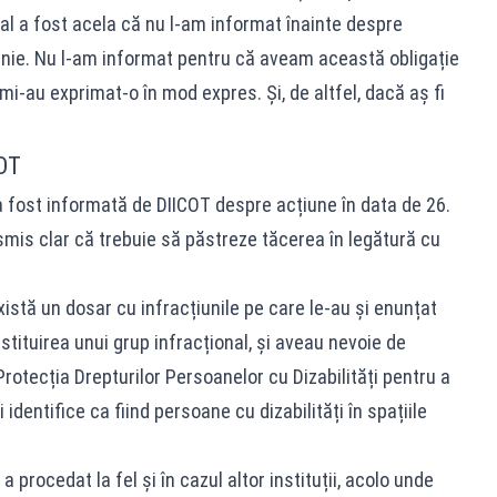
cial a fost acela că nu l-am informat înainte despre
unie. Nu l-am informat pentru că aveam această obligație
i-au exprimat-o în mod expres. Și, de altfel, dacă aș fi
OT
fost informată de DIICOT despre acțiune în data de 26.
nsmis clar că trebuie să păstreze tăcerea în legătură cu
există un dosar cu infracțiunile pe care le-au și enunțat
tituirea unui grup infracțional, și aveau nevoie de
 Protecția Drepturilor Persoanelor cu Dizabilități pentru a
identifice ca fiind persoane cu dizabilități în spațiile
procedat la fel și în cazul altor instituții, acolo unde