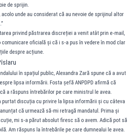
ie de sprijin.
, acolo unde au considerat că au nevoie de sprijinul altor
.”
rea privind păstrarea discreției a venit atât prin e-mail,
o comunicare oficială și că i s-a pus în vedere în mod clar
iile despre acțiune.
Pîslaru
dalului în spațiul public, Alexandra Zară spune că a avut
 despre lipsa informării. Fosta șefă ANPDPD afirmă că
 că a răspuns întrebărilor pe care ministrul le avea.
 purtat discuția cu privire la lipsa informării și cu câteva
a anunțat că urmează să-mi retragă mandatul. Prima și
uție, mi s-a părut absolut firesc să o avem. Adică pot să
ilă. Am răspuns la întrebările pe care dumnealui le avea.