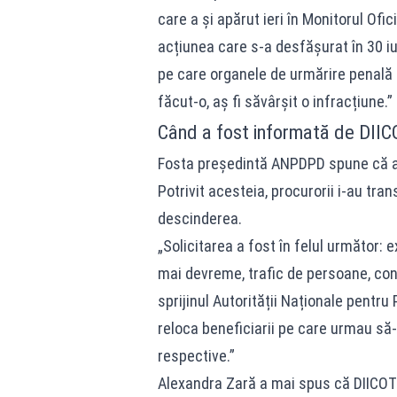
care a și apărut ieri în Monitorul Ofi
acțiunea care s-a desfășurat în 30 i
pe care organele de urmărire penală m
făcut-o, aș fi săvârșit o infracțiune.”
Când a fost informată de DIIC
Fosta președintă ANPDPD spune că a 
Potrivit acesteia, procurorii i-au tra
descinderea.
„Solicitarea a fost în felul următor: 
mai devreme, trafic de persoane, cons
sprijinul Autorității Naționale pentru
reloca beneficiarii pe care urmau să-i 
respective.”
Alexandra Zară a mai spus că DIICOT a 