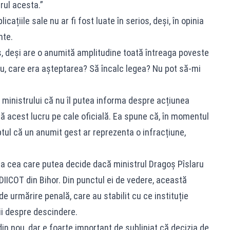
rul acesta.”
cațiile sale nu ar fi fost luate în serios, deși, în opinia
nte.
s, deși are o anumită amplitudine toată întreaga poveste
ou, care era așteptarea? Să încalc legea? Nu pot să-mi
 ministrului că nu îl putea informa despre acțiunea
ră acest lucru pe cale oficială. Ea spune că, în momentul
ptul că un anumit gest ar reprezenta o infracțiune,
ra cea care putea decide dacă ministrul Dragoș Pîslaru
DIICOT din Bihor. Din punctul ei de vedere, această
e urmărire penală, care au stabilit cu ce instituție
ii despre descindere.
din nou, dar e foarte important de subliniat că decizia de