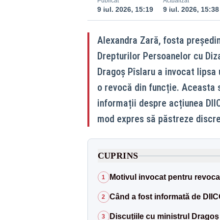
Publicat
Actualizat
9 iul. 2026, 15:19
9 iul. 2026, 15:38
Alexandra Zară, fosta președin
Drepturilor Persoanelor cu Diza
Dragoș Pîslaru a invocat lipsa 
o revocă din funcție. Aceasta 
informații despre acțiunea DIIC
mod expres să păstreze discre
CUPRINS
Motivul invocat pentru revoca
1
Când a fost informată de DII
2
Discuțiile cu ministrul Dragoș
3