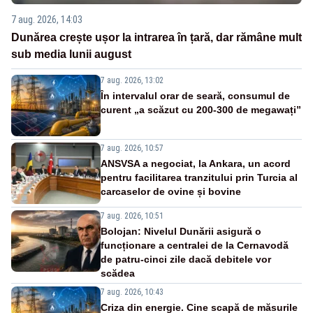
7 aug. 2026, 14:03
Dunărea crește ușor la intrarea în țară, dar rămâne mult
sub media lunii august
7 aug. 2026, 13:02
În intervalul orar de seară, consumul de
curent „a scăzut cu 200-300 de megawați”
7 aug. 2026, 10:57
ANSVSA a negociat, la Ankara, un acord
pentru facilitarea tranzitului prin Turcia al
carcaselor de ovine și bovine
7 aug. 2026, 10:51
Bolojan: Nivelul Dunării asigură o
funcționare a centralei de la Cernavodă
de patru-cinci zile dacă debitele vor
scădea
7 aug. 2026, 10:43
Criza din energie. Cine scapă de măsurile