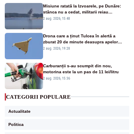
Misiune ratată la Izvoarele, pe Dunăre:
stânca nu a cedat, militarii reiau
detonările luni – VIDEO
2 aug. 2026, 15:48
Drona care a ținut Tulcea în alertă a
zburat 20 de minute deasupra apelor
României. Au fost ridicate două F-16
2 aug. 2026, 19:28
Carburanții s-au scumpit din nou,
motorina este la un pas de 11 lei/litru
2 aug. 2026, 15:36
CATEGORII POPULARE
Actualitate
Politica