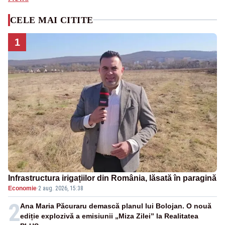
CELE MAI CITITE
1
Infrastructura irigațiilor din România, lăsată în paragină
Economie
·
2 aug. 2026, 15:38
2
Ana Maria Păcuraru demască planul lui Bolojan. O nouă
ediție explozivă a emisiunii „Miza Zilei” la Realitatea