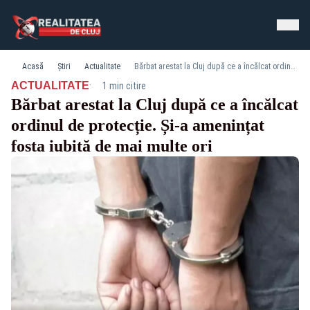
Acasă
Știri
Actualitate
Bărbat arestat la Cluj după ce a încălcat ordinul de protecție. Și-a amenințat fosta iubită de mai multe ori
·
ACTUALITATE
1 min citire
Bărbat arestat la Cluj după ce a încălcat
ordinul de protecție. Și-a amenințat
fosta iubită de mai multe ori