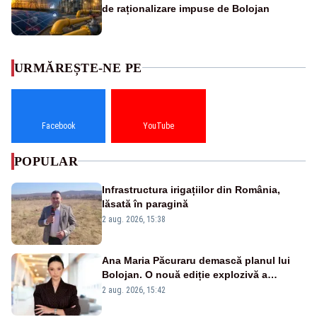
de raționalizare impuse de Bolojan
URMĂREȘTE-NE PE
Facebook
YouTube
POPULAR
Infrastructura irigațiilor din România,
lăsată în paragină
2 aug. 2026, 15:38
Ana Maria Păcuraru demască planul lui
Bolojan. O nouă ediție explozivă a
emisiunii „Miza Zilei” la Realitatea PLUS
2 aug. 2026, 15:42