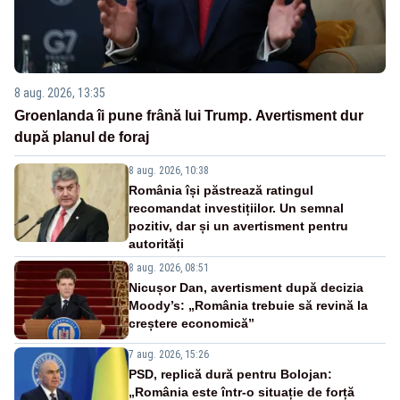
8 aug. 2026, 13:35
Groenlanda îi pune frână lui Trump. Avertisment dur
după planul de foraj
8 aug. 2026, 10:38
România își păstrează ratingul
recomandat investițiilor. Un semnal
pozitiv, dar și un avertisment pentru
autorități
8 aug. 2026, 08:51
Nicușor Dan, avertisment după decizia
Moody’s: „România trebuie să revină la
creștere economică”
7 aug. 2026, 15:26
PSD, replică dură pentru Bolojan:
„România este într-o situație de forță