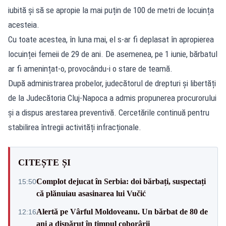
iubită și să se apropie la mai puțin de 100 de metri de locuința
acesteia.
Cu toate acestea, în luna mai, el s-ar fi deplasat în apropierea
locuinței femeii de 29 de ani. De asemenea, pe 1 iunie, bărbatul
ar fi amenințat-o, provocându-i o stare de teamă.
După administrarea probelor, judecătorul de drepturi și libertăți
de la Judecătoria Cluj-Napoca a admis propunerea procurorului
și a dispus arestarea preventivă. Cercetările continuă pentru
stabilirea întregii activități infracționale.
CITEȘTE ȘI
Complot dejucat în Serbia: doi bărbați, suspectați
15:50
că plănuiau asasinarea lui Vučić
Alertă pe Vârful Moldoveanu. Un bărbat de 80 de
12:16
ani a dispărut în timpul coborârii