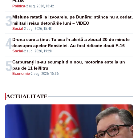
PLUS
Politica
-
2 aug. 2026, 15:42
3
Misiune ratată la Izvoarele, pe Dunăre: stânca nu a cedat,
militarii reiau detonările luni – VIDEO
Social
-
2 aug. 2026, 15:48
4
Drona care a ținut Tulcea în alertă a zburat 20 de minute
deasupra apelor României. Au fost ridicate două F-16
Social
-
2 aug. 2026, 19:28
5
Carburanții s-au scumpit din nou, motorina este la un
pas de 11 lei/litru
Economie
-
2 aug. 2026, 15:36
ACTUALITATE