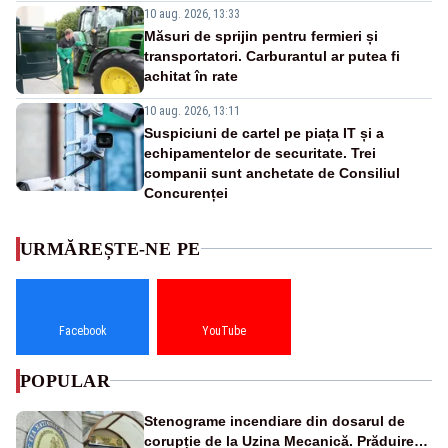
10 aug. 2026, 13:33
Măsuri de sprijin pentru fermieri și
transportatori. Carburantul ar putea fi
achitat în rate
10 aug. 2026, 13:11
Suspiciuni de cartel pe piața IT și a
echipamentelor de securitate. Trei
companii sunt anchetate de Consiliul
Concurenței
URMĂREȘTE-NE PE
Facebook
YouTube
POPULAR
Stenograme incendiare din dosarul de
corupție de la Uzina Mecanică. Prăduirea