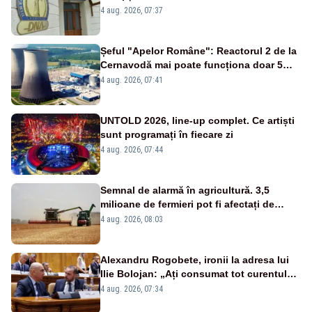
banilor din programul SAFE, interceptată
4 aug. 2026, 07:37
de DNA
Șeful "Apelor Române": Reactorul 2 de la
Cernavodă mai poate funcționa doar 5
zile
4 aug. 2026, 07:41
UNTOLD 2026, line-up complet. Ce artiști
sunt programați în fiecare zi
4 aug. 2026, 07:44
Semnal de alarmă în agricultură. 3,5
milioane de fermieri pot fi afectați de
strategia pentru conservarea
4 aug. 2026, 08:03
biodiversității
Alexandru Rogobete, ironii la adresa lui
Ilie Bolojan: „Ați consumat tot curentul
urmărind șobolani imaginari”
4 aug. 2026, 07:34