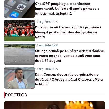
ChatGPT pregătește o schimbare
importantă. Utilizatorii gratis primesc o
funcție mult așteptată
10 aug. 2026, 17:20
Dinamo nu uită scandalul din primăvară.
Mesajul postat înaintea derby-ului cu
Rapid
10 aug. 2026, 16:31
Situație critică pe Dunăre: debitul rămâne
la valori istorice. Vestea bună vine abia
după 24 august
10 aug. 2026, 15:22
Dani Coman, declarație surprinzătoare
după ce FC Argeș a bătut Craiova: „Merg
la titlu!”
POLITICA