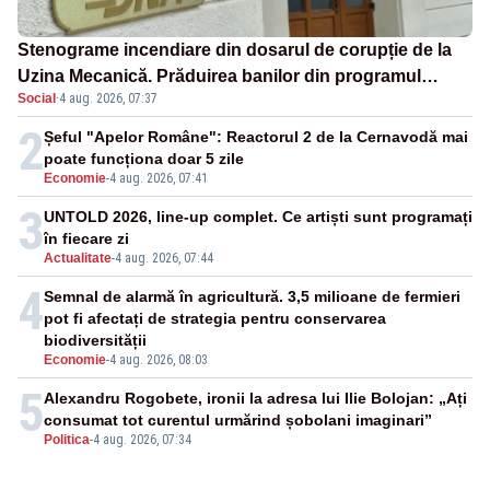
Stenograme incendiare din dosarul de corupție de la
Uzina Mecanică. Prăduirea banilor din programul
Social
·
4 aug. 2026, 07:37
SAFE, interceptată de DNA
2
Șeful "Apelor Române": Reactorul 2 de la Cernavodă mai
poate funcționa doar 5 zile
Economie
-
4 aug. 2026, 07:41
3
UNTOLD 2026, line-up complet. Ce artiști sunt programați
în fiecare zi
Actualitate
-
4 aug. 2026, 07:44
4
Semnal de alarmă în agricultură. 3,5 milioane de fermieri
pot fi afectați de strategia pentru conservarea
biodiversității
Economie
-
4 aug. 2026, 08:03
5
Alexandru Rogobete, ironii la adresa lui Ilie Bolojan: „Ați
consumat tot curentul urmărind șobolani imaginari”
Politica
-
4 aug. 2026, 07:34