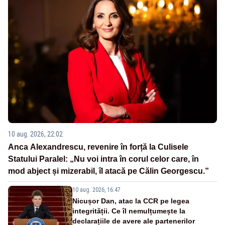
10 aug. 2026, 22:02
Anca Alexandrescu, revenire în forță la Culisele
Statului Paralel: „Nu voi intra în corul celor care, în
mod abject și mizerabil, îl atacă pe Călin Georgescu.”
10 aug. 2026, 16:47
Nicușor Dan, atac la CCR pe legea
integrității. Ce îl nemulțumește la
declarațiile de avere ale partenerilor