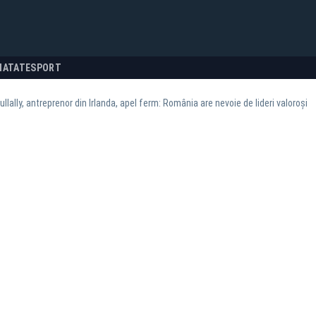
NATATE
SPORT
ullally, antreprenor din Irlanda, apel ferm: România are nevoie de lideri valoroși