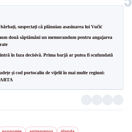
bărbați, suspectați că plănuiau asasinarea lui Vučić
mum două săptămâni un memorandum pentru angajarea
rate
ntră în faza decisivă. Prima barjă ar putea fi scufundată
dețe și cod portocaliu de vijelii în mai multe regiuni:
 HARTA
economie
antreprenor
irlanda