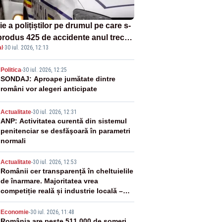
e a polițiștilor pe drumul pe care s-
produs 425 de accidente anul trecut.
l
·
30 iul. 2026, 12:13
u dat aproape 200 de amenzi
2
Politica
-
30 iul. 2026, 12:25
SONDAJ: Aproape jumătate dintre
români vor alegeri anticipate
3
Actualitate
-
30 iul. 2026, 12:31
ANP: Activitatea curentă din sistemul
penitenciar se desfăşoară în parametri
normali
4
Actualitate
-
30 iul. 2026, 12:53
Românii cer transparență în cheltuielile
de înarmare. Majoritatea vrea
competiție reală și industrie locală –
SONDAJ
Economie
-
30 iul. 2026, 11:48
România are peste 511.000 de șomeri