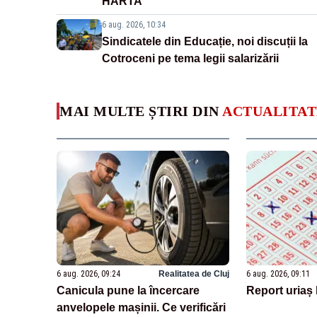
HARTA
6 aug. 2026, 10:34
Sindicatele din Educație, noi discuții la
Cotroceni pe tema legii salarizării
MAI MULTE ȘTIRI DIN
ACTUALITAT
6 aug. 2026, 09:24
Realitatea de Cluj
6 aug. 2026, 09:11
Canicula pune la încercare
Report uriaș 
anvelopele mașinii. Ce verificări