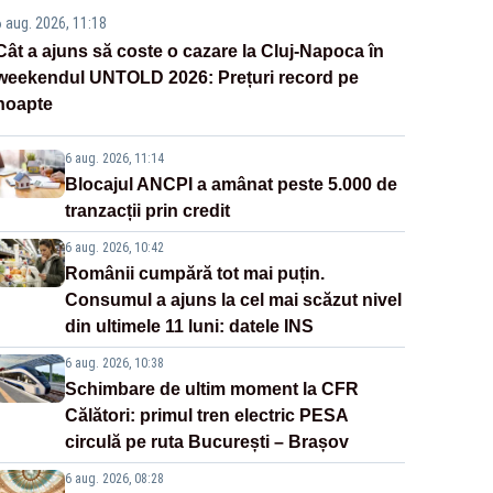
6 aug. 2026, 11:18
Cât a ajuns să coste o cazare la Cluj-Napoca în
weekendul UNTOLD 2026: Prețuri record pe
noapte
6 aug. 2026, 11:14
Blocajul ANCPI a amânat peste 5.000 de
tranzacții prin credit
6 aug. 2026, 10:42
Românii cumpără tot mai puțin.
Consumul a ajuns la cel mai scăzut nivel
din ultimele 11 luni: datele INS
6 aug. 2026, 10:38
Schimbare de ultim moment la CFR
Călători: primul tren electric PESA
circulă pe ruta București – Brașov
6 aug. 2026, 08:28