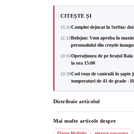
CITEȘTE ȘI
Complot dejucat în Serbia: doi 
15:50
Bolojan: Vom aproba în maxi
11:18
personalului din creșele inaugu
Operațiunea de pe brațul Bala i
10:50
la ora 15:00
Cod roșu de caniculă în șapte ju
10:38
temperaturi de 41 de grade -
Distribuie articolul
Mai multe articole despre
Elaine Mullally
alessia pacuraru