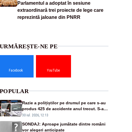
Parlamentul a adoptat în sesiune
extraordinară trei proiecte de lege care
reprezintă jaloane din PNRR
URMĂREȘTE-NE PE
Facebook
YouTube
POPULAR
Razie a polițiștilor pe drumul pe care s-au
produs 425 de accidente anul trecut. S-au
dat aproape 200 de amenzi
30 iul. 2026, 12:13
SONDAJ: Aproape jumătate dintre români
vor alegeri anticipate