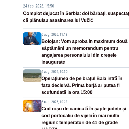
24 feb. 2026, 15:50
Complot dejucat în Serbia: doi bărbați, suspectaț
că plănuiau asasinarea lui Vučić
6 aug. 2026, 11:18
Bolojan: Vom aproba în maximum două
săptămâni un memorandum pentru
angajarea personalului din creșele
inaugurate
6 aug. 2026, 10:50
Operațiunea de pe brațul Bala intră în
faza decisivă. Prima barjă ar putea fi
scufundată la ora 15:00
6 aug. 2026, 10:38
Cod roșu de caniculă în șapte județe și
cod portocaliu de vijelii în mai multe
regiuni: temperaturi de 41 de grade -