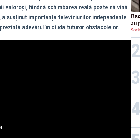
i valoroși, fiindcă schimbarea reală poate să vină
, a susținut importanța televiziunilor independente
Razi
au 
rezintă adevărul în ciuda tuturor obstacolelor.
Socia
S-a