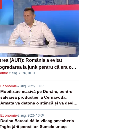
erea (AUR): România a evitat
rogradarea la junk pentru că era o
omie
·
2 aug. 2026, 10:01
astrofă pentru bănci și fondurile de
sii
2
Economie
-
2 aug. 2026, 10:07
Mobilizare masivă pe Dunăre, pentru
salvarea producției la Cernavodă.
Armata va detona o stâncă și va devia
apa fluviului - IMAGINI AERIENE
3
Economie
-
2 aug. 2026, 10:09
Dorina Barcari dă în vileag șmecheria
înghețării pensiilor. Sumele uriașe