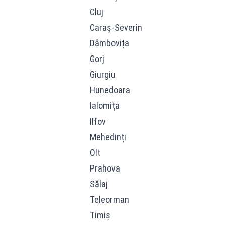
Cluj
Caraș-Severin
Dâmbovița
Gorj
Giurgiu
Hunedoara
Ialomița
Ilfov
Mehedinți
Olt
Prahova
Sălaj
Teleorman
Timiș