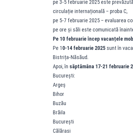
pe 3-5 februarie 2025 este prevăzută
circulație internațională – proba C,
pe 5-7 februarie 2025 – evaluarea co
pe ore și săli este comunicată înaint
Pe 10 februarie încep vacanțele mobil
Pe 1
0-14 februarie 2025
sunt în vacan
Bistrița-Năsăud.
Apoi, în
săptămâna 17-21 februarie 
București:
Argeș
Bihor
Buzău
Brăila
București
Călărași