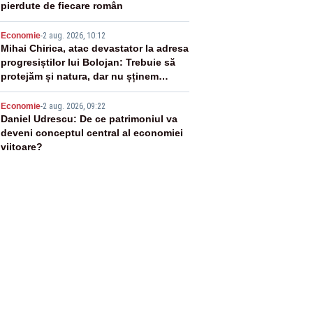
pierdute de fiecare român
4
Economie
-
2 aug. 2026, 10:12
Mihai Chirica, atac devastator la adresa
progresiștilor lui Bolojan: Trebuie să
protejăm și natura, dar nu șținem
omaneii în stare permanentă de alertă
5
Economie
-
2 aug. 2026, 09:22
Daniel Udrescu: De ce patrimoniul va
deveni conceptul central al economiei
viitoare?