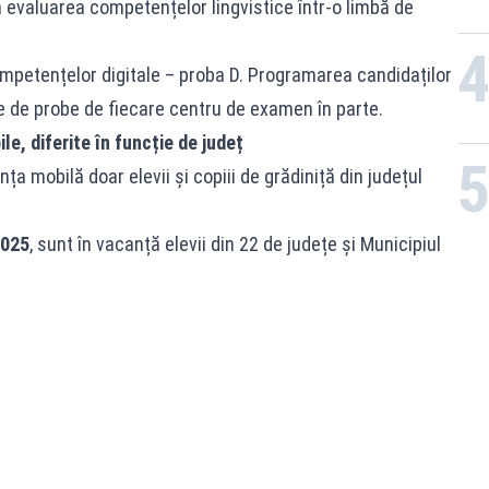
 evaluarea competențelor lingvistice într-o limbă de
mpetențelor digitale – proba D. Programarea candidaților
e de probe de fiecare centru de examen în parte.
e, diferite în funcție de județ
ța mobilă doar elevii și copiii de grădiniță din județul
2025
, sunt în vacanță elevii din 22 de județe și Municipiul