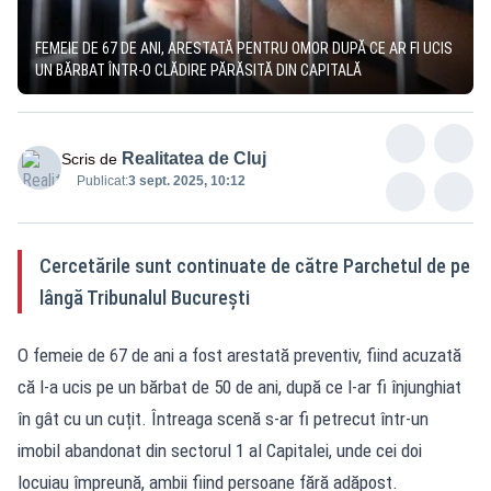
FEMEIE DE 67 DE ANI, ARESTATĂ PENTRU OMOR DUPĂ CE AR FI UCIS
UN BĂRBAT ÎNTR-O CLĂDIRE PĂRĂSITĂ DIN CAPITALĂ
Realitatea de Cluj
Scris de
Publicat:
3 sept. 2025, 10:12
Cercetările sunt continuate de către Parchetul de pe
lângă Tribunalul Bucureşti
O femeie de 67 de ani a fost arestată preventiv, fiind acuzată
că l-a ucis pe un bărbat de 50 de ani, după ce l-ar fi înjunghiat
în gât cu un cuțit. Întreaga scenă s-ar fi petrecut într-un
imobil abandonat din sectorul 1 al Capitalei, unde cei doi
locuiau împreună, ambii fiind persoane fără adăpost.