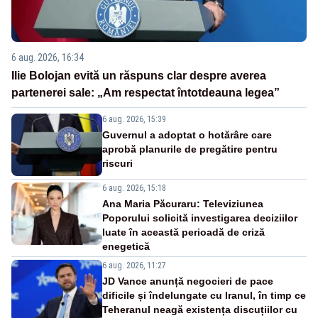
6 aug. 2026, 16:34
Ilie Bolojan evită un răspuns clar despre averea
partenerei sale: „Am respectat întotdeauna legea”
6 aug. 2026, 15:39
Guvernul a adoptat o hotărâre care
aprobă planurile de pregătire pentru
riscuri
6 aug. 2026, 15:18
Ana Maria Păcuraru: Televiziunea
Poporului solicită investigarea deciziilor
luate în această perioadă de criză
enegetică
6 aug. 2026, 11:27
JD Vance anunță negocieri de pace
dificile și îndelungate cu Iranul, în timp ce
Teheranul neagă existența discuțiilor cu