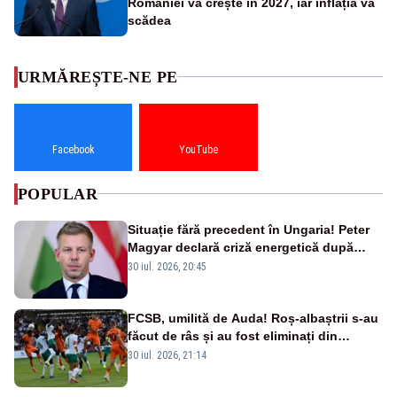
României va crește în 2027, iar inflația va
scădea
URMĂREȘTE-NE PE
Facebook
YouTube
POPULAR
Situație fără precedent în Ungaria! Peter
Magyar declară criză energetică după
oprirea centralei de la Paks
30 iul. 2026, 20:45
FCSB, umilită de Auda! Roș-albaștrii s-au
făcut de râs și au fost eliminați din
Conference League
30 iul. 2026, 21:14