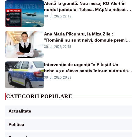
Alertă la graniță. Nou mesaj RO-Alert în
nordul județului Tulcea. MApN a ridicat de
la sol două avioane F-16
30 iul. 2026, 22:12
Ana Maria Păcuraru, la Miza Zilei:
”Românii nu sunt naivi, domnule premier
Bolojan”
30 iul. 2026, 22:15
Intervenție de urgență în Pitești! Un
bebeluș a rămas captiv într-un autoturism
din cauza unei defecțiuni
30 iul. 2026, 20:33
CATEGORII POPULARE
Actualitate
Politica