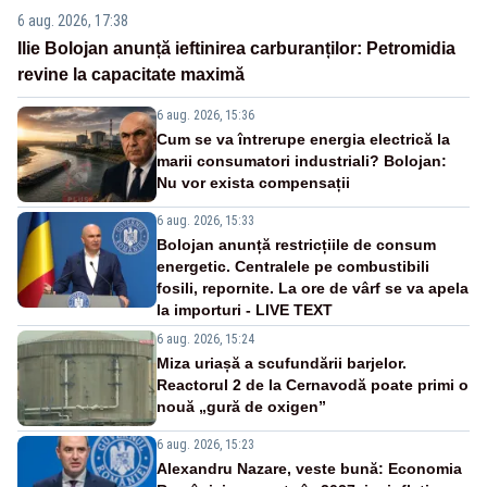
6 aug. 2026, 17:38
Ilie Bolojan anunță ieftinirea carburanților: Petromidia
revine la capacitate maximă
6 aug. 2026, 15:36
Cum se va întrerupe energia electrică la
marii consumatori industriali? Bolojan:
Nu vor exista compensații
6 aug. 2026, 15:33
Bolojan anunță restricțiile de consum
energetic. Centralele pe combustibili
fosili, repornite. La ore de vârf se va apela
la importuri - LIVE TEXT
6 aug. 2026, 15:24
Miza uriașă a scufundării barjelor.
Reactorul 2 de la Cernavodă poate primi o
nouă „gură de oxigen”
6 aug. 2026, 15:23
Alexandru Nazare, veste bună: Economia