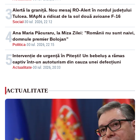
3
Alertă la graniță. Nou mesaj RO-Alert în nordul județului
Tulcea. MApN a ridicat de la sol două avioane F-16
Social
-
30 iul. 2026, 22:12
4
Ana Maria Păcuraru, la Miza Zilei: ”Românii nu sunt naivi,
domnule premier Bolojan”
Politica
-
30 iul. 2026, 22:15
5
Intervenție de urgență în Pitești! Un bebeluș a rămas
captiv într-un autoturism din cauza unei defecțiuni
Actualitate
-
30 iul. 2026, 20:33
ACTUALITATE