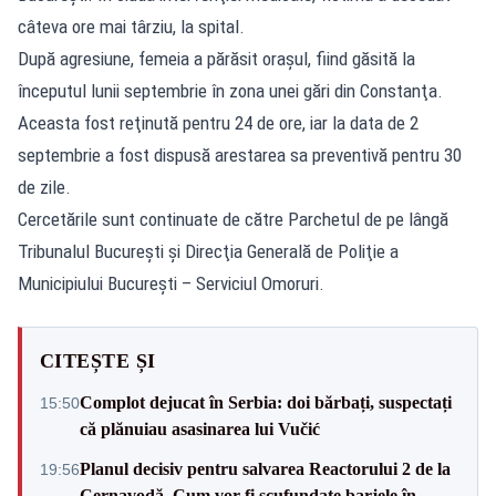
câteva ore mai târziu, la spital.
După agresiune, femeia a părăsit orașul, fiind găsită la
începutul lunii septembrie în zona unei gări din Constanţa.
Aceasta fost reţinută pentru 24 de ore, iar la data de 2
septembrie a fost dispusă arestarea sa preventivă pentru 30
de zile.
Cercetările sunt continuate de către Parchetul de pe lângă
Tribunalul Bucureşti şi Direcţia Generală de Poliţie a
Municipiului Bucureşti – Serviciul Omoruri.
CITEȘTE ȘI
Complot dejucat în Serbia: doi bărbați, suspectați
15:50
că plănuiau asasinarea lui Vučić
Planul decisiv pentru salvarea Reactorului 2 de la
19:56
Cernavodă. Cum vor fi scufundate barjele în