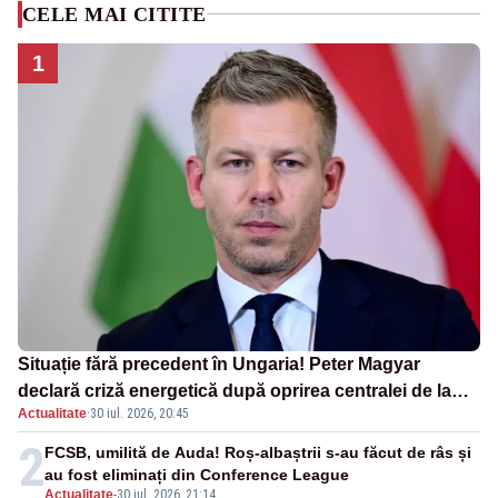
CELE MAI CITITE
1
Situație fără precedent în Ungaria! Peter Magyar
declară criză energetică după oprirea centralei de la
Actualitate
·
30 iul. 2026, 20:45
Paks
2
FCSB, umilită de Auda! Roș-albaștrii s-au făcut de râs și
au fost eliminați din Conference League
Actualitate
-
30 iul. 2026, 21:14