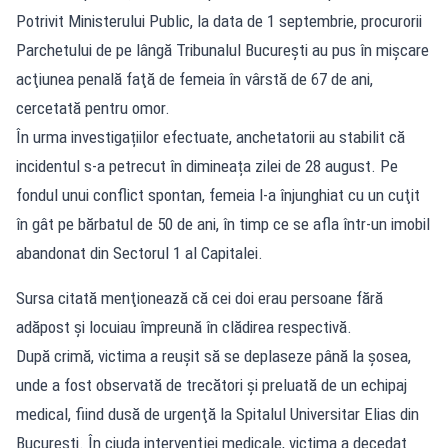
Potrivit Ministerului Public, la data de 1 septembrie, procurorii
Parchetului de pe lângă Tribunalul Bucureşti au pus în mişcare
acţiunea penală faţă de femeia în vârstă de 67 de ani,
cercetată pentru omor.
În urma investigațiilor efectuate, anchetatorii au stabilit că
incidentul s-a petrecut în dimineața zilei de 28 august. Pe
fondul unui conflict spontan, femeia l-a înjunghiat cu un cuţit
în gât pe bărbatul de 50 de ani, în timp ce se afla într-un imobil
abandonat din Sectorul 1 al Capitalei.
Sursa citată menţionează că cei doi erau persoane fără
adăpost şi locuiau împreună în clădirea respectivă.
După crimă, victima a reuşit să se deplaseze până la şosea,
unde a fost observată de trecători şi preluată de un echipaj
medical, fiind dusă de urgenţă la Spitalul Universitar Elias din
Bucureşti. În ciuda intervenţiei medicale, victima a decedat