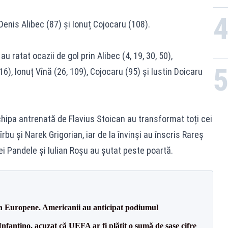
Denis Alibec (87) și Ionuț Cojocaru (108).
u ratat ocazii de gol prin Alibec (4, 19, 30, 50),
), Ionuț Vînă (26, 109), Cojocaru (95) și Iustin Doicaru
echipa antrenată de Flavius Stoican au transformat toți cei
rbu și Narek Grigorian, iar de la învinși au înscris Rareș
ei Pandele și Iulian Roșu au șutat peste poartă.
 la Europene. Americanii au anticipat podiumul
nfantino, acuzat că UEFA ar fi plătit o sumă de șase cifre