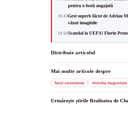
pentru o fostă angajată
Gest superb făcut de Adrian Mu
20:43
văzut imaginile
Scandal la UEFA! Florin Prune
18:56
Distribuie articolul
Mai multe articole despre
farul constanta
chindia targoviste
Urmărește știrile Realitatea de Clu