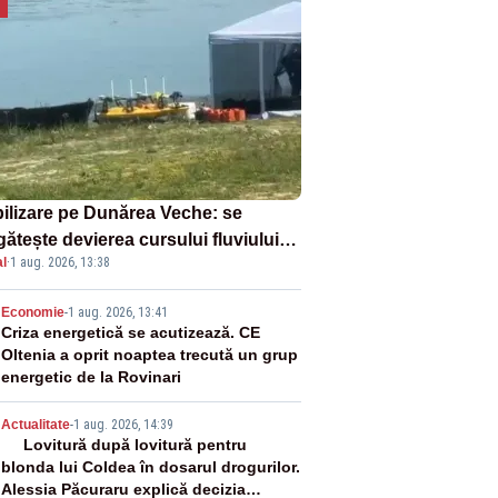
ilizare pe Dunărea Veche: se
ătește devierea cursului fluviului
l
·
1 aug. 2026, 13:38
re Cernavodă – VIDEO
2
Economie
-
1 aug. 2026, 13:41
Criza energetică se acutizează. CE
Oltenia a oprit noaptea trecută un grup
energetic de la Rovinari
3
Actualitate
-
1 aug. 2026, 14:39
Lovitură după lovitură pentru
blonda lui Coldea în dosarul drogurilor.
Alessia Păcuraru explică decizia