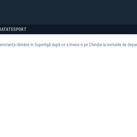
NATATE
SPORT
Constanța rămâne în Superligă după ce a învins-o pe Chindia la loviturile de depa