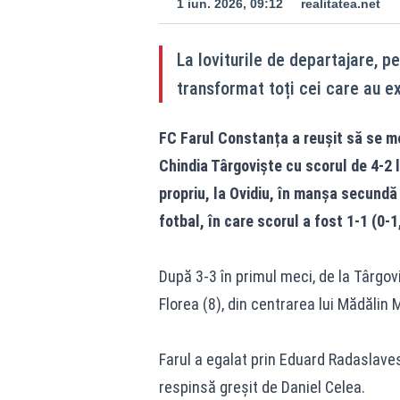
1 iun. 2026, 09:12
realitatea.net
La loviturile de departajare, p
transformat toți cei care au e
FC Farul Constanța a reușit să se me
Chindia Târgoviște cu scorul de 4-2 l
propriu, la Ovidiu, în manșa secundă
fotbal, în care scorul a fost 1-1 (0-1
După 3-3 în primul meci, de la Târgov
Florea (8), din centrarea lui Mădălin 
Farul a egalat prin Eduard Radaslave
respinsă greșit de Daniel Celea.