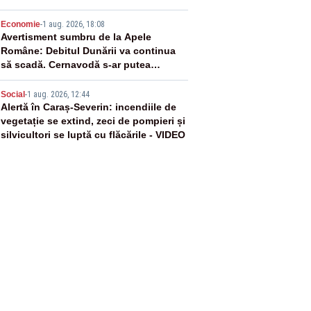
magistraților
4
Economie
-
1 aug. 2026, 18:08
Avertisment sumbru de la Apele
Române: Debitul Dunării va continua
să scadă. Cernavodă s-ar putea
închide în 4 zile
5
Social
-
1 aug. 2026, 12:44
Alertă în Caraș-Severin: incendiile de
vegetație se extind, zeci de pompieri și
silvicultori se luptă cu flăcările - VIDEO