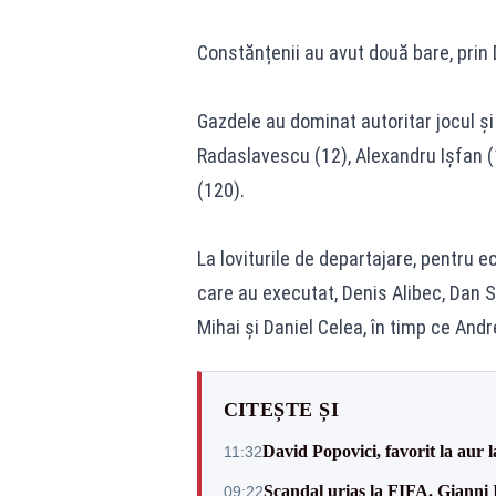
Constănțenii au avut două bare, prin 
Gazdele au dominat autoritar jocul și a
Radaslavescu (12), Alexandru Ișfan (16
(120).
La loviturile de departajare, pentru 
care au executat, Denis Alibec, Dan Sî
Mihai și Daniel Celea, în timp ce Andr
CITEȘTE ȘI
David Popovici, favorit la aur
11:32
Scandal uriaș la FIFA. Gianni I
09:22