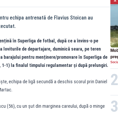
entru echipa antrenată de Flavius Stoican au
xecutat.
nțină în Superliga de fotbal, după ce a învins-o pe
a loviturile de departajare, duminică seara, pe teren
Mob
 a barajului pentru menținere/promovare în Superliga de
preg
Socia
căt
, 1-1) la finalul timpului regulamentar și după prelungiri.
iște, echipa de ligă secundă a deschis scorul prin Daniel
Martac.
scu (56), cu un șut din marginea careului, după o minge