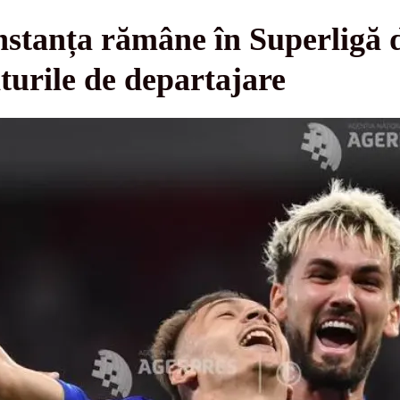
stanța rămâne în Superligă d
iturile de departajare