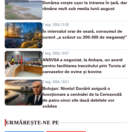
Dunărea crește ușor la intrarea în țară, dar
rămâne mult sub media lunii august
7 aug. 2026, 13:02
În intervalul orar de seară, consumul de
curent „a scăzut cu 200-300 de megawați”
7 aug. 2026, 10:57
ANSVSA a negociat, la Ankara, un acord
pentru facilitarea tranzitului prin Turcia al
carcaselor de ovine și bovine
7 aug. 2026, 10:51
Bolojan: Nivelul Dunării asigură o
funcționare a centralei de la Cernavodă
de patru-cinci zile dacă debitele vor
scădea
URMĂREȘTE-NE PE