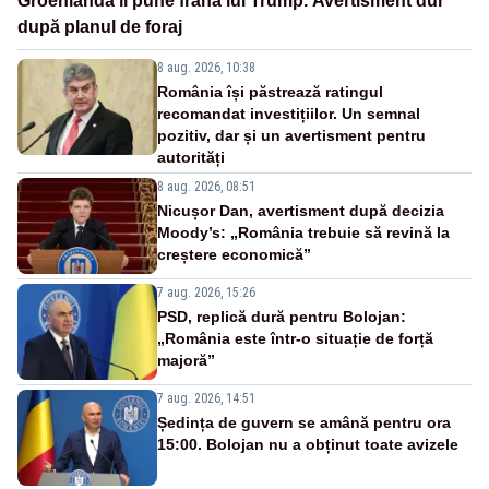
Groenlanda îi pune frână lui Trump. Avertisment dur
după planul de foraj
8 aug. 2026, 10:38
România își păstrează ratingul
recomandat investițiilor. Un semnal
pozitiv, dar și un avertisment pentru
autorități
8 aug. 2026, 08:51
Nicușor Dan, avertisment după decizia
Moody’s: „România trebuie să revină la
creștere economică”
7 aug. 2026, 15:26
PSD, replică dură pentru Bolojan:
„România este într-o situație de forță
majoră”
7 aug. 2026, 14:51
Ședința de guvern se amână pentru ora
15:00. Bolojan nu a obținut toate avizele