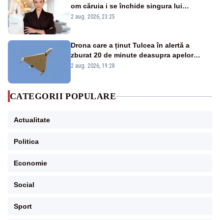
om căruia i se închide singura lui
portiță?”
2 aug. 2026, 23:25
Drona care a ținut Tulcea în alertă a
zburat 20 de minute deasupra apelor
României. Au fost ridicate două F-16
2 aug. 2026, 19:28
CATEGORII POPULARE
Actualitate
Politica
Economie
Social
Sport