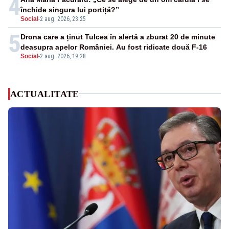
4
închide singura lui portiță?”
Social
-
2 aug. 2026, 23:25
5
Drona care a ținut Tulcea în alertă a zburat 20 de minute
deasupra apelor României. Au fost ridicate două F-16
Social
-
2 aug. 2026, 19:28
ACTUALITATE