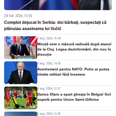
24 feb. 2026, 15:50
Complot dejucat în Serbia: doi bărbați, suspectați că
plănuiau asasinarea lui Vučić
9 aug. 2026, 15:40
Miruță cere o măsură radicală după atacul
de la Cluj. Legea dezinformării, din nou în
discuție
9 aug. 2026, 14:38
Avertisment pentru NATO: Putin ar putea
trimite militari fără însemne
9 aug. 2026, 13:37
Darius Olaru a spart gheața în Belgia! Gol
superb pentru Union Saint-Gilloise
9 aug. 2026, 12:45