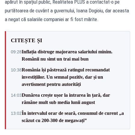
apărut în spațiul public, Realitatea PLUS a contactat-o pe
purtătoarea de cuvânt a guvernului, Ioana Dogioiu, dar aceasta
a negat că salariile companiei ar fi fost mărite.
CITEȘTE ȘI
Inflația distruge majorarea salariului minim.
09:28
Românii nu simt un trai mai bun
România își păstrează ratingul recomandat
10:38
investițiilor. Un semnal pozitiv, dar și un
avertisment pentru autorități
Dunărea crește ușor la intrarea în țară, dar
14:03
rămâne mult sub media lunii august
În intervalul orar de seară, consumul de curent „a
13:02
scăzut cu 200-300 de megawați”