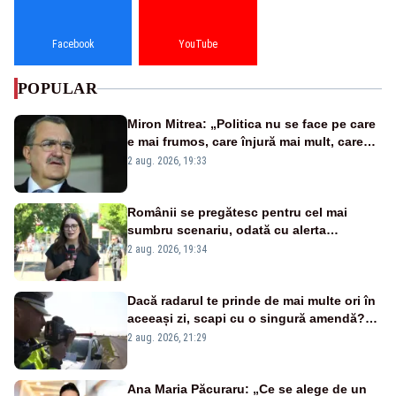
Facebook
YouTube
POPULAR
Miron Mitrea: „Politica nu se face pe care
e mai frumos, care înjură mai mult, care
țipă mai tare, ci pe proiecte”
2 aug. 2026, 19:33
Românii se pregătesc pentru cel mai
sumbru scenariu, odată cu alerta
energetică
2 aug. 2026, 19:34
Dacă radarul te prinde de mai multe ori în
aceeași zi, scapi cu o singură amendă?
Ce spune legea
2 aug. 2026, 21:29
Ana Maria Păcuraru: „Ce se alege de un