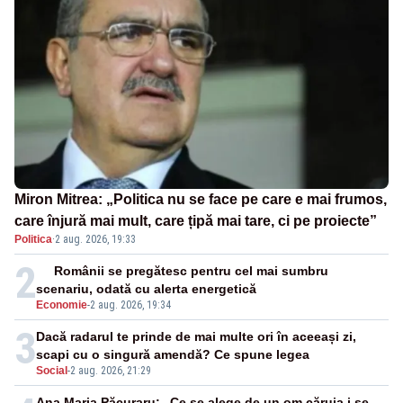
Miron Mitrea: „Politica nu se face pe care e mai frumos,
care înjură mai mult, care țipă mai tare, ci pe proiecte”
Politica
·
2 aug. 2026, 19:33
2
Românii se pregătesc pentru cel mai sumbru
scenariu, odată cu alerta energetică
Economie
-
2 aug. 2026, 19:34
3
Dacă radarul te prinde de mai multe ori în aceeași zi,
scapi cu o singură amendă? Ce spune legea
Social
-
2 aug. 2026, 21:29
Ana Maria Păcuraru: „Ce se alege de un om căruia i se