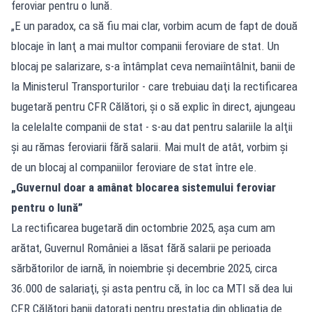
feroviar pentru o lună.
„E un paradox, ca să fiu mai clar, vorbim acum de fapt de două
blocaje în lanţ a mai multor companii feroviare de stat. Un
blocaj pe salarizare, s-a întâmplat ceva nemaiîntâlnit, banii de
la Ministerul Transporturilor - care trebuiau daţi la rectificarea
bugetară pentru CFR Călători, şi o să explic în direct, ajungeau
la celelalte companii de stat - s-au dat pentru salariile la alţii
şi au rămas feroviarii fără salarii. Mai mult de atât, vorbim şi
de un blocaj al companiilor feroviare de stat între ele.
„Guvernul doar a amânat blocarea sistemului feroviar
pentru o lună”
La rectificarea bugetară din octombrie 2025, aşa cum am
arătat, Guvernul României a lăsat fără salarii pe perioada
sărbătorilor de iarnă, în noiembrie şi decembrie 2025, circa
36.000 de salariaţi, şi asta pentru că, în loc ca MTI să dea lui
CFR Călători banii datoraţi pentru prestaţia din obligaţia de