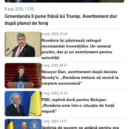
8 aug. 2026, 13:35
Groenlanda îi pune frână lui Trump. Avertisment dur
după planul de foraj
8 aug. 2026, 10:38
România își păstrează ratingul
recomandat investițiilor. Un semnal
pozitiv, dar și un avertisment pentru
autorități
8 aug. 2026, 08:51
Nicușor Dan, avertisment după decizia
Moody’s: „România trebuie să revină la
creștere economică”
7 aug. 2026, 15:26
PSD, replică dură pentru Bolojan:
„România este într-o situație de forță
majoră”
7 aug. 2026, 14:51
Ședința de guvern se amână pentru ora