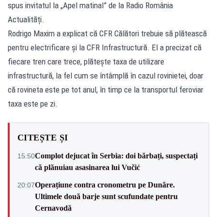
spus invitatul la „Apel matinal” de la Radio România
Actualități.
Rodrigo Maxim a explicat că CFR Călători trebuie să plătească
pentru electrificare și la CFR Infrastructură. El a precizat că
fiecare tren care trece, plăteşte taxa de utilizare
infrastructură, la fel cum se întâmplă în cazul rovinietei, doar
că rovineta este pe tot anul, în timp ce la transportul feroviar
taxa este pe zi.
CITEȘTE ȘI
Complot dejucat în Serbia: doi bărbați, suspectați
15:50
că plănuiau asasinarea lui Vučić
Operațiune contra cronometru pe Dunăre.
20:07
Ultimele două barje sunt scufundate pentru
Cernavodă