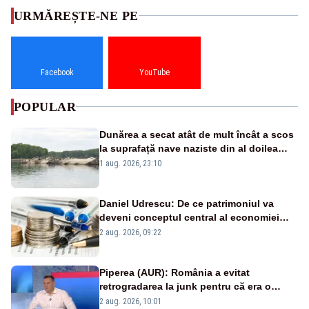
URMĂREȘTE-NE PE
Facebook
YouTube
POPULAR
Dunărea a secat atât de mult încât a scos
la suprafață nave naziste din al doilea
război mondial
1 aug. 2026, 23:10
Daniel Udrescu: De ce patrimoniul va
deveni conceptul central al economiei
viitoare?
2 aug. 2026, 09:22
Piperea (AUR): România a evitat
retrogradarea la junk pentru că era o
catastrofă pentru bănci și fondurile de
2 aug. 2026, 10:01