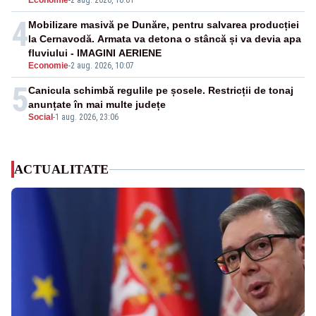
Economie
-
2 aug. 2026, 10:01
4
Mobilizare masivă pe Dunăre, pentru salvarea producției
la Cernavodă. Armata va detona o stâncă și va devia apa
fluviului - IMAGINI AERIENE
Economie
-
2 aug. 2026, 10:07
5
Canicula schimbă regulile pe șosele. Restricții de tonaj
anunțate în mai multe județe
Social
-
1 aug. 2026, 23:06
ACTUALITATE