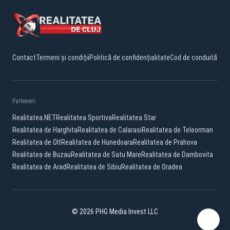
Contact
Termeni și condiții
Politică de confidențialitate
Cod de conduită
Parteneri:
Realitatea.NET
Realitatea Sportiva
Realitatea Star
Realitatea de Harghita
Realitatea de Calarasi
Realitatea de Teleorman
Realitatea de Olt
Realitatea de Hunedoara
Realitatea de Prahova
Realitatea de Buzau
Realitatea de Satu Mare
Realitatea de Dambovita
Realitatea de Arad
Realitatea de Sibiu
Realitatea de Oradea
© 2026 PHG Media Invest LLC
Facebook
YouTube