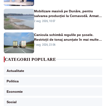
pensii
Mobilizare masivă pe Dunăre, pentru
salvarea producției la Cernavodă. Armata
va detona o stâncă și va devia apa
2 aug. 2026, 10:07
fluviului - IMAGINI AERIENE
Canicula schimbă regulile pe șosele.
Restricții de tonaj anunțate în mai multe
județe
1 aug. 2026, 23:06
CATEGORII POPULARE
Actualitate
Politica
Economie
Social