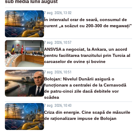
sub media lunii august
7 aug. 2026, 13:02
În intervalul orar de seară, consumul de
curent „a scăzut cu 200-300 de megawați”
7 aug. 2026, 10:57
ANSVSA a negociat, la Ankara, un acord
pentru facilitarea tranzitului prin Turcia al
carcaselor de ovine și bovine
7 aug. 2026, 10:51
Bolojan: Nivelul Dunării asigură o
funcționare a centralei de la Cernavodă
de patru-cinci zile dacă debitele vor
scădea
7 aug. 2026, 10:43
Criza din energie. Cine scapă de măsurile
de raționalizare impuse de Bolojan