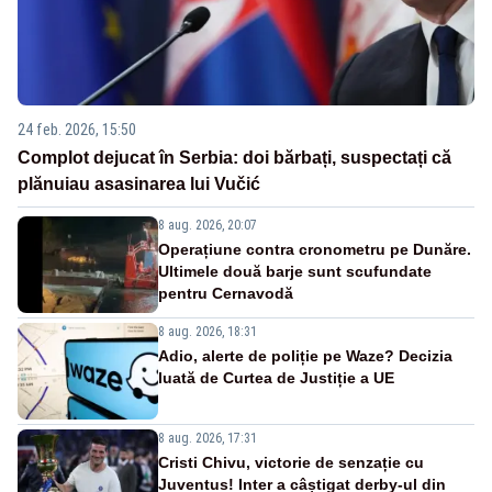
24 feb. 2026, 15:50
Complot dejucat în Serbia: doi bărbați, suspectați că
plănuiau asasinarea lui Vučić
8 aug. 2026, 20:07
Operațiune contra cronometru pe Dunăre.
Ultimele două barje sunt scufundate
pentru Cernavodă
8 aug. 2026, 18:31
Adio, alerte de poliție pe Waze? Decizia
luată de Curtea de Justiție a UE
8 aug. 2026, 17:31
Cristi Chivu, victorie de senzație cu
Juventus! Inter a câștigat derby-ul din