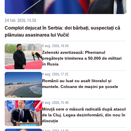
24 feb. 2026, 15:50
Complot dejucat în Serbia: doi bărbați, suspectați că
plănuiau asasinarea lui Vučić
9 aug. 2026, 18:04
Zelenski avertizează: Phenianul
pregătește trimiterea a 50.000 de militari
în Rusia
9 aug. 2026, 17:25
Românii au luat cu asalt litoralul și
muntele. Coloane de mașini pe șosele
9 aug. 2026, 15:40
Miruță cere o măsură radicală după atacul
de la Cluj. Legea dezinformării, din nou în
discuție
9 aug. 2026, 14:38