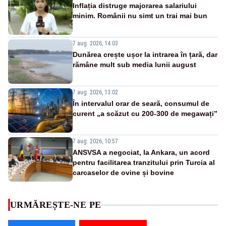
Inflația distruge majorarea salariului
minim. Românii nu simt un trai mai bun
7 aug. 2026, 14:03
Dunărea crește ușor la intrarea în țară, dar
rămâne mult sub media lunii august
7 aug. 2026, 13:02
În intervalul orar de seară, consumul de
curent „a scăzut cu 200-300 de megawați”
7 aug. 2026, 10:57
ANSVSA a negociat, la Ankara, un acord
pentru facilitarea tranzitului prin Turcia al
carcaselor de ovine și bovine
URMĂREȘTE-NE PE