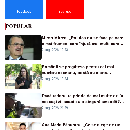
Facebook
YouTube
POPULAR
Miron Mitrea: „Politica nu se face pe care
e mai frumos, care înjură mai mult, care
țipă mai tare, ci pe proiecte”
2 aug. 2026, 19:33
Românii se pregătesc pentru cel mai
sumbru scenariu, odată cu alerta
energetică
2 aug. 2026, 19:34
Dacă radarul te prinde de mai multe ori în
aceeași zi, scapi cu o singură amendă?
Ce spune legea
2 aug. 2026, 21:29
Ana Maria Păcuraru: „Ce se alege de un