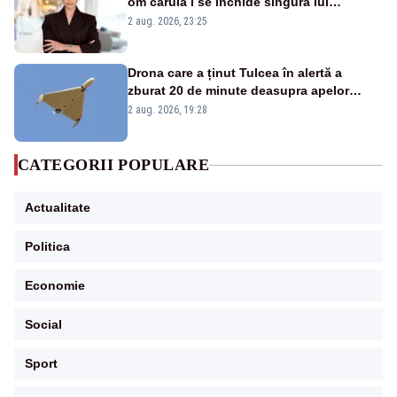
om căruia i se închide singura lui
portiță?”
2 aug. 2026, 23:25
Drona care a ținut Tulcea în alertă a
zburat 20 de minute deasupra apelor
României. Au fost ridicate două F-16
2 aug. 2026, 19:28
CATEGORII POPULARE
Actualitate
Politica
Economie
Social
Sport