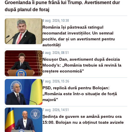
Groenlanda îi pune frână lui Trump. Avertisment dur
după planul de foraj
8 aug. 2026, 10:38
România își păstrează ratingul
recomandat investițiilor. Un semnal
pozitiv, dar și un avertisment pentru
autorități
8 aug. 2026, 08:51
Nicușor Dan, avertisment după decizia
Moody’s: „România trebuie să revină la
creștere economică”
7 aug. 2026, 15:26
PSD, replică dură pentru Bolojan:
„România este într-o situație de forță
majoră”
7 aug. 2026, 14:51
Ședința de guvern se amână pentru ora
15:00. Bolojan nu a obținut toate avizele