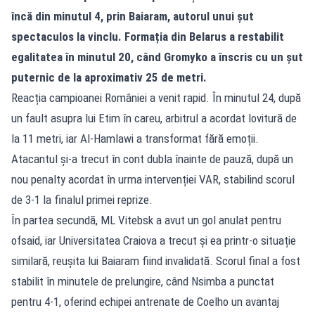
încă din minutul 4, prin Baiaram, autorul unui șut
spectaculos la vinclu. Formația din Belarus a restabilit
egalitatea în minutul 20, când Gromyko a înscris cu un șut
puternic de la aproximativ 25 de metri.
Reacția campioanei României a venit rapid. În minutul 24, după
un fault asupra lui Etim în careu, arbitrul a acordat lovitură de
la 11 metri, iar Al-Hamlawi a transformat fără emoții.
Atacantul și-a trecut în cont dubla înainte de pauză, după un
nou penalty acordat în urma intervenției VAR, stabilind scorul
de 3-1 la finalul primei reprize.
În partea secundă, ML Vitebsk a avut un gol anulat pentru
ofsaid, iar Universitatea Craiova a trecut și ea printr-o situație
similară, reușita lui Baiaram fiind invalidată. Scorul final a fost
stabilit în minutele de prelungire, când Nsimba a punctat
pentru 4-1, oferind echipei antrenate de Coelho un avantaj