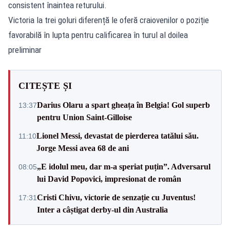
consistent înaintea returului.
Victoria la trei goluri diferență le oferă craiovenilor o poziție
favorabilă în lupta pentru calificarea în turul al doilea
preliminar
CITEȘTE ȘI
Darius Olaru a spart gheața în Belgia! Gol superb
13:37
pentru Union Saint-Gilloise
Lionel Messi, devastat de pierderea tatălui său.
11:10
Jorge Messi avea 68 de ani
„E idolul meu, dar m-a speriat puțin”. Adversarul
08:05
lui David Popovici, impresionat de român
Cristi Chivu, victorie de senzație cu Juventus!
17:31
Inter a câștigat derby-ul din Australia