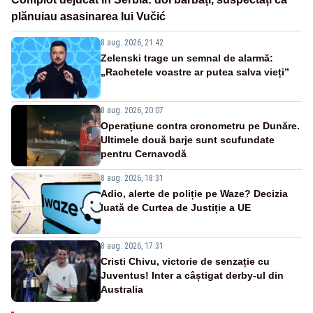
plănuiau asasinarea lui Vučić
8 aug. 2026, 21:42
Zelenski trage un semnal de alarmă:
„Rachetele voastre ar putea salva vieți”
8 aug. 2026, 20:07
Operațiune contra cronometru pe Dunăre.
Ultimele două barje sunt scufundate
pentru Cernavodă
8 aug. 2026, 18:31
Adio, alerte de poliție pe Waze? Decizia
luată de Curtea de Justiție a UE
8 aug. 2026, 17:31
Cristi Chivu, victorie de senzație cu
Juventus! Inter a câștigat derby-ul din
Australia