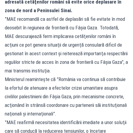
adresată cetăţenilor români să evite orice deplasare în
zona de nord a Peninsulei Sinai.
”MAE recomandă ca astfel de deplasări să fie evitate în mod
deosebit în regiunea de frontieră cu Fâşia Gaza. Totodată,
MAE descurajează ferm implicarea cetăţenilor români în
acţiuni ce pot genera situaţii de urgenţă consulară dificil de
gestionat în acest context şi reiterează importanţa respectării
regulilor stricte de acces în zona de frontieră cu Fâşia Gaza”, a
mai transmis instituţia.
Ministerul reaminteşte că ”România va continua să contribuie
la efortul de atenuare a efectelor crizei umanitare asupra
civililor palestinieni din Fâşia Gaza, prin mecanisme concrete,
acţionând în strânsă coordonare cu partenerii săi instituţionali
naţionali şi internaţionali”.
”MAE reafirmă necesitatea identificării imediate a unor soluţii
care să conducă la reducerea tensiunilor, o încetare