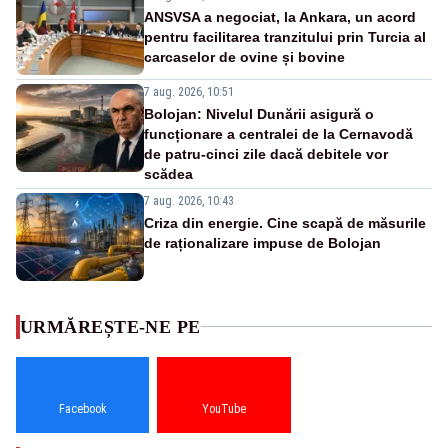
ANSVSA a negociat, la Ankara, un acord
pentru facilitarea tranzitului prin Turcia al
carcaselor de ovine și bovine
7 aug. 2026, 10:51
Bolojan: Nivelul Dunării asigură o
funcționare a centralei de la Cernavodă
de patru-cinci zile dacă debitele vor
scădea
7 aug. 2026, 10:43
Criza din energie. Cine scapă de măsurile
de raționalizare impuse de Bolojan
URMĂREȘTE-NE PE
Facebook
YouTube