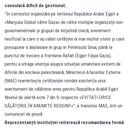
consulară dificil de gestionat.
”În contextul organizării pe teritoriul Republicii Arabe Egipt a
«Marşului Global către Gaza» de către multiple organizaţii non-
guvernamentale şi grupuri de iniţiativă civică, eveniment
neoficial la care s-au raliat cetăţeni ai mai multor state şi care
presupune o deplasare în grup în Peninsula Sinai, până la
punctul de trecere a frontierei Rafah (Egipt-Fâşia Gaza),
pentru a atrage atenţia asupra situaţiei umanitare extrem de
dificile din enclava palestiniană, Ministerul Afacerilor Externe
(MAE) reaminteşte cetăţenilor români existenţa unui
avertisment de călătorie emis pentru Republica Arabă Egipt.
Nivelul de alertă este 7 din 9, respectiv «EVITAŢI ORICE
CĂLĂTORIE ÎN ANUMITE REGIUNI!»”, a transmis MAE, într-un
comunicat de presă.
Reprezentanții instituției reiterează recomandarea fermă