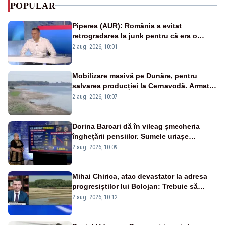
POPULAR
Piperea (AUR): România a evitat
retrogradarea la junk pentru că era o
catastrofă pentru bănci și fondurile de
2 aug. 2026, 10:01
pensii
Mobilizare masivă pe Dunăre, pentru
salvarea producției la Cernavodă. Armata
va detona o stâncă și va devia apa
2 aug. 2026, 10:07
fluviului - IMAGINI AERIENE
Dorina Barcari dă în vileag șmecheria
înghețării pensiilor. Sumele uriașe
pierdute de fiecare român
2 aug. 2026, 10:09
Mihai Chirica, atac devastator la adresa
progresiștilor lui Bolojan: Trebuie să
protejăm și natura, dar nu șținem omaneii
2 aug. 2026, 10:12
în stare permanentă de alertă