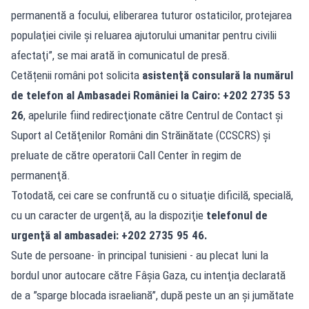
permanentă a focului, eliberarea tuturor ostaticilor, protejarea
populaţiei civile şi reluarea ajutorului umanitar pentru civilii
afectaţi”, se mai arată în comunicatul de presă.
Cetățenii români pot solicita
asistenţă consulară la numărul
de telefon al Ambasadei României la Cairo: +202 2735 53
26
, apelurile fiind redirecţionate către Centrul de Contact şi
Suport al Cetăţenilor Români din Străinătate (CCSCRS) şi
preluate de către operatorii Call Center în regim de
permanenţă.
Totodată, cei care se confruntă cu o situaţie dificilă, specială,
cu un caracter de urgenţă, au la dispoziţie
telefonul de
urgenţă al ambasadei: +202 2735 95 46.
Sute de persoane- în principal tunisieni - au plecat luni la
bordul unor autocare către Fâşia Gaza, cu intenţia declarată
de a ”sparge blocada israeliană”, după peste un an şi jumătate