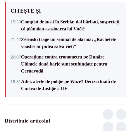
CITEȘTE ȘI
Complot dejucat în Serbia: doi bărbați, suspectați
15:50
că plănuiau asasinarea lui Vučić
Zelenski trage un semnal de alarmă: „Rachetele
21:42
voastre ar putea salva vieți”
Operațiune contra cronometru pe Dunăre.
20:07
Ultimele două barje sunt scufundate pentru
Cernavodă
Adio, alerte de poliție pe Waze? Decizia luată de
18:31
Curtea de Justiție a UE
Distribuie articolul