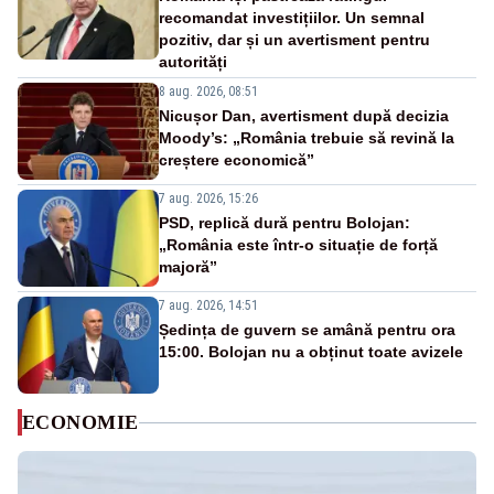
recomandat investițiilor. Un semnal
pozitiv, dar și un avertisment pentru
autorități
8 aug. 2026, 08:51
Nicușor Dan, avertisment după decizia
Moody’s: „România trebuie să revină la
creștere economică”
7 aug. 2026, 15:26
PSD, replică dură pentru Bolojan:
„România este într-o situație de forță
majoră”
7 aug. 2026, 14:51
Ședința de guvern se amână pentru ora
15:00. Bolojan nu a obținut toate avizele
ECONOMIE