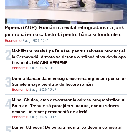
Piperea (AUR): România a evitat retrogradarea la junk
pentru că era o catastrofă pentru bănci și fondurile de
Economie
·
2 aug. 2026, 10:01
pensii
2
Mobilizare masivă pe Dunăre, pentru salvarea producției
la Cernavodă. Armata va detona o stâncă și va devia apa
fluviului - IMAGINI AERIENE
Economie
-
2 aug. 2026, 10:07
3
Dorina Barcari dă în vileag șmecheria înghețării pensiilor.
Sumele uriașe pierdute de fiecare român
Economie
-
2 aug. 2026, 10:09
4
Mihai Chirica, atac devastator la adresa progresiștilor lui
Bolojan: Trebuie să protejăm și natura, dar nu șținem
omaneii în stare permanentă de alertă
Economie
-
2 aug. 2026, 10:12
5
Daniel Udrescu: De ce patrimoniul va deveni conceptul