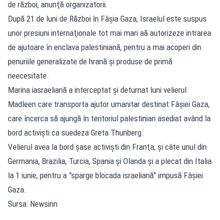
de război, anunţă organizatorii.
După 21 de luni de Război în Fâşia Gaza, Israelul este suspus
unor presiuni internaţionale tot mai mari aă autorizeze intrarea
de ajutoare în enclava palestiniană, pentru a mai acoperi din
penuriile generalizate de hrană şi produse de primă
neecesitate.
Marina iasraeliană a interceptat şi deturnat luni velierul
Madleen care transporta ajutor umanitar destinat Fâşiei Gaza,
care încerca să ajungă în teritoriul palestinian asediat având la
bord activişti ca suedeza Greta Thunberg.
Velierul avea la bord şase activişti din Franţa, şi câte unul din
Germania, Brazilia, Turcia, Spania şi Olanda şi a plecat din Italia
la 1 iunie, pentru a ”sparge blocada israeliană” impusă Fâşiei
Gaza.
Sursa: Newsinn