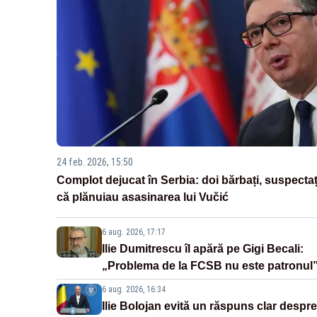
24 feb. 2026, 15:50
Complot dejucat în Serbia: doi bărbați, suspectaț
că plănuiau asasinarea lui Vučić
6 aug. 2026, 17:17
Ilie Dumitrescu îl apără pe Gigi Becali:
„Problema de la FCSB nu este patronul
6 aug. 2026, 16:34
Ilie Bolojan evită un răspuns clar despre