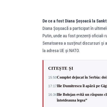
De ce a fost Diana Șoșoacă la Sank
Diana Șoșoacă a participat în ultimel
Putin, unde au fost prezenți oficiali 
Senatoarea a susținut discursuri și a
la adresa UE și NATO.
CITEȘTE ȘI
Complot dejucat în Serbia: doi 
15:50
Ilie Dumitrescu îl apără pe Gi
17:17
Ilie Bolojan evită un răspuns c
16:34
întotdeauna legea”