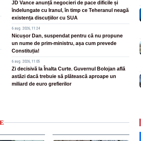
JD Vance anunță negocieri de pace dificile și
îndelungate cu Iranul, în timp ce Teheranul neagă
existența discuțiilor cu SUA
6 aug. 2026, 11:24
Nicușor Dan, suspendat pentru că nu propune
un nume de prim-ministru, așa cum prevede
Constituția!
6 aug. 2026, 11:05
Zi decisivă la Înalta Curte. Guvernul Bolojan află
astăzi dacă trebuie să plătească aproape un
miliard de euro grefierilor
E