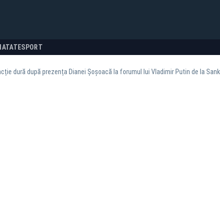
NATATE
SPORT
cție dură după prezența Dianei Șoșoacă la forumul lui Vladimir Putin de la San