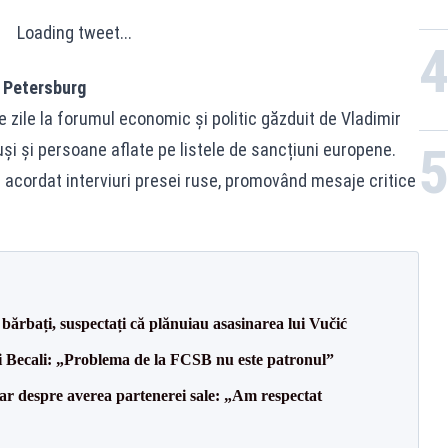
Loading tweet...
t Petersburg
e zile la forumul economic și politic găzduit de Vladimir
ruși și persoane aflate pe listele de sancțiuni europene.
 acordat interviuri presei ruse, promovând mesaje critice
bărbați, suspectați că plănuiau asasinarea lui Vučić
gi Becali: „Problema de la FCSB nu este patronul”
lar despre averea partenerei sale: „Am respectat