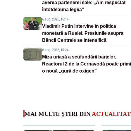
averea partenerei sale: „Am respectat
întotdeauna legea”
6 aug. 2026, 16:14
Vladimir Putin intervine în politica
monetară a Rusiei. Presiunile asupra
Băncii Centrale se intensifică
6 aug. 2026, 15:24
Miza uriașă a scufundării barjelor.
Reactorul 2 de la Cernavodă poate primi
o nouă „gură de oxigen”
MAI MULTE ȘTIRI DIN
ACTUALITAT