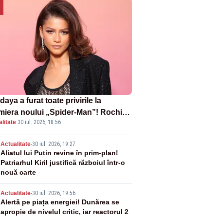
aya a furat toate privirile la
miera noului „Spider-Man”! Rochia
litate
·
30 iul. 2026, 18:56
pirată de pânza de păianjen a făcut
zație
2
Actualitate
-
30 iul. 2026, 19:27
Aliatul lui Putin revine în prim-plan!
Patriarhul Kiril justifică războiul într-o
nouă carte
3
Actualitate
-
30 iul. 2026, 19:56
Alertă pe piața energiei! Dunărea se
apropie de nivelul critic, iar reactorul 2