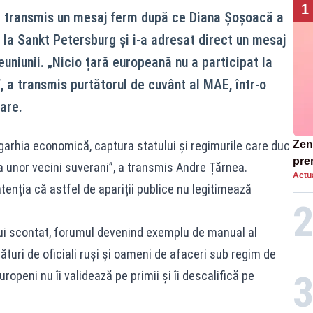
1
 a transmis un mesaj ferm după ce Diana Șoșoacă a
 la Sankt Petersburg și i-a adresat direct un mesaj
reuniunii. „Nicio țară europeană nu a participat la
”, a transmis purtătorul de cuvânt al MAE, într-o
are.
igarhia economică, captura statului și regimurile care duc
Zend
pre
a unor vecini suverani”, a transmis Andre Țărnea.
Actua
ins
tenția că astfel de apariții publice nu legitimează
sen
elui scontat, forumul devenind exemplu de manual al
uri de oficiali ruși și oameni de afaceri sub regim de
openi nu îi validează pe primii și îi descalifică pe