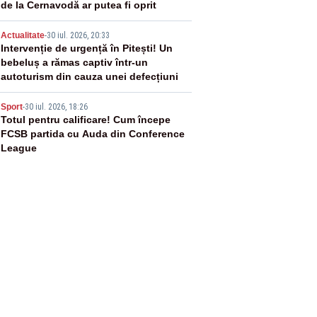
de la Cernavodă ar putea fi oprit
4
Actualitate
-
30 iul. 2026, 20:33
Intervenție de urgență în Pitești! Un
bebeluș a rămas captiv într-un
autoturism din cauza unei defecțiuni
5
Sport
-
30 iul. 2026, 18:26
Totul pentru calificare! Cum începe
FCSB partida cu Auda din Conference
League