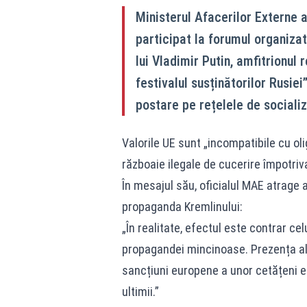
Ministerul Afacerilor Externe
participat la forumul organizat
lui Vladimir Putin, amfitrionul 
festivalul susținătorilor Rusiei
postare pe rețelele de socializ
Valorile UE sunt „incompatibile cu ol
războaie ilegale de cucerire împotriv
În mesajul său, oficialul MAE atrage a
propaganda Kremlinului:
„În realitate, efectul este contrar c
propagandei mincinoase. Prezența alăt
sancțiuni europene a unor cetățeni eur
ultimii.”