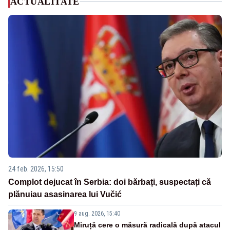
ACTUALITATE
24 feb. 2026, 15:50
Complot dejucat în Serbia: doi bărbați, suspectați că
plănuiau asasinarea lui Vučić
9 aug. 2026, 15:40
Miruță cere o măsură radicală după atacul