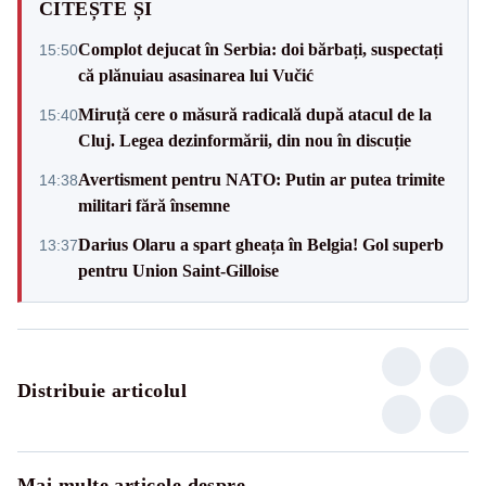
CITEȘTE ȘI
Complot dejucat în Serbia: doi bărbați, suspectați
15:50
că plănuiau asasinarea lui Vučić
Miruță cere o măsură radicală după atacul de la
15:40
Cluj. Legea dezinformării, din nou în discuție
Avertisment pentru NATO: Putin ar putea trimite
14:38
militari fără însemne
Darius Olaru a spart gheața în Belgia! Gol superb
13:37
pentru Union Saint-Gilloise
Distribuie articolul
Mai multe articole despre