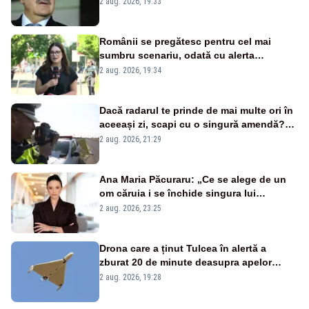
2 aug. 2026, 19:33
Românii se pregătesc pentru cel mai
sumbru scenariu, odată cu alerta
energetică
2 aug. 2026, 19:34
Dacă radarul te prinde de mai multe ori în
aceeași zi, scapi cu o singură amendă?
Ce spune legea
2 aug. 2026, 21:29
Ana Maria Păcuraru: „Ce se alege de un
om căruia i se închide singura lui
portiță?”
2 aug. 2026, 23:25
Drona care a ținut Tulcea în alertă a
zburat 20 de minute deasupra apelor
României. Au fost ridicate două F-16
2 aug. 2026, 19:28