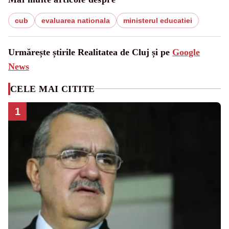
cub
evaluarea nationala
ministerul educatiei
Urmărește știrile Realitatea de Cluj și pe
Google
News
CELE MAI CITITE
1