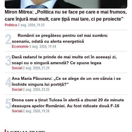
Miron Mitrea: „Politica nu se face pe care e mai frumos,
care înjură mai mult, care țipă mai tare, ci pe proiecte”
Politica
·
2 aug. 2026, 19:33
2
Românii se pregătesc pentru cel mai sumbru
scenariu, odată cu alerta energetică
Economie
-
2 aug. 2026, 19:34
3
Dacă radarul te prinde de mai multe ori în aceeași zi,
scapi cu o singură amendă? Ce spune legea
Social
-
2 aug. 2026, 21:29
4
Ana Maria Păcuraru: „Ce se alege de un om căruia i se
închide singura lui portiță?”
Social
-
2 aug. 2026, 23:25
5
Drona care a ținut Tulcea în alertă a zburat 20 de minute
deasupra apelor României. Au fost ridicate două F-16
Social
-
2 aug. 2026, 19:28