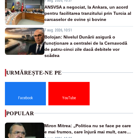
7 aug. 2026, 10:57
ANSVSA a negociat, la Ankara, un acord
pentru facilitarea tranzitului prin Turcia al
carcaselor de ovine și bovine
7 aug. 2026, 10:51
Bolojan: Nivelul Dunării asigură o
funcționare a centralei de la Cernavodă
de patru-cinci zile dacă debitele vor
scădea
URMĂREȘTE-NE PE
Facebook
YouTube
POPULAR
Miron Mitrea: „Politica nu se face pe care
e mai frumos, care înjură mai mult, care
țipă mai tare, ci pe proiecte”