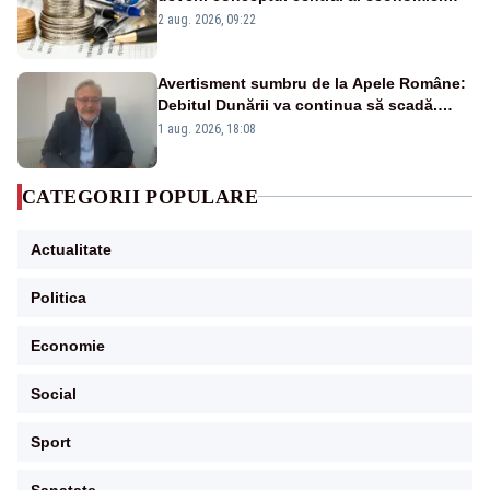
viitoare?
2 aug. 2026, 09:22
Avertisment sumbru de la Apele Române:
Debitul Dunării va continua să scadă.
Cernavodă s-ar putea închide în 4 zile
1 aug. 2026, 18:08
CATEGORII POPULARE
Actualitate
Politica
Economie
Social
Sport
Sanatate