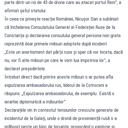
parte dintr-un roi de 43 de drone care au atacat portul Reni”, a
afirmat șeful statului.
În ceea ce privește reacția României, Nicușor Dan a subliniat
că închiderea Consulatului General al Federației Ruse de la
Constanța și declararea consulului general persona non grata
reprezintă doar primele măsuri adoptate după incident.
„Este un avertisment dat părţii ruse şi sper că vor înceta, dacă
nu, vor fi alte măsuri pe care le vom lua împotriva lor”, a
declarat președintele.
Întrebat direct dacă printre aceste măsuri s-ar putea afla
expulzarea ambasadorului rus, liderul de la Cotroceni a
răspuns: „Expulzarea ambasadorului, de exemplu. Există o
ierarhie diplomatică a măsurilor”.
Declarațiile vin în contextul tensiunilor crescute generate de
incidentul de la Galați, unde o dronă de proveniență rusă s-a
prăbușit peste un bloc de locuințe, provocând o explozie și