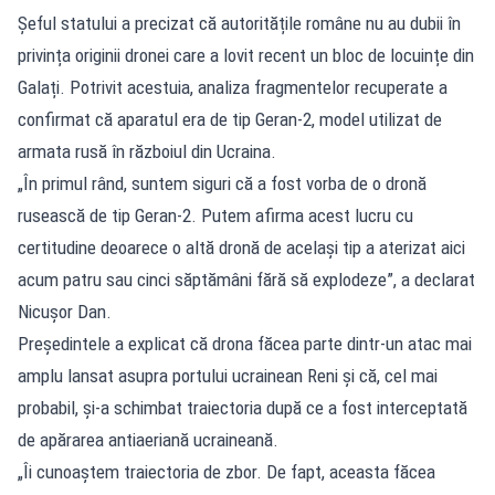
Șeful statului a precizat că autoritățile române nu au dubii în
privința originii dronei care a lovit recent un bloc de locuințe din
Galați. Potrivit acestuia, analiza fragmentelor recuperate a
confirmat că aparatul era de tip Geran-2, model utilizat de
armata rusă în războiul din Ucraina.
„În primul rând, suntem siguri că a fost vorba de o dronă
rusească de tip Geran-2. Putem afirma acest lucru cu
certitudine deoarece o altă dronă de acelaşi tip a aterizat aici
acum patru sau cinci săptămâni fără să explodeze”, a declarat
Nicușor Dan.
Președintele a explicat că drona făcea parte dintr-un atac mai
amplu lansat asupra portului ucrainean Reni și că, cel mai
probabil, și-a schimbat traiectoria după ce a fost interceptată
de apărarea antiaeriană ucraineană.
„Îi cunoaştem traiectoria de zbor. De fapt, aceasta făcea