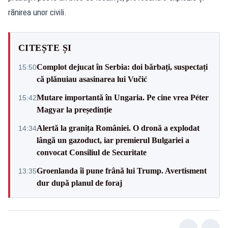
rănirea unor civili.
CITEȘTE ȘI
Complot dejucat în Serbia: doi bărbați, suspectați
15:50
că plănuiau asasinarea lui Vučić
Mutare importantă în Ungaria. Pe cine vrea Péter
15:42
Magyar la președinție
Alertă la granița României. O dronă a explodat
14:34
lângă un gazoduct, iar premierul Bulgariei a
convocat Consiliul de Securitate
Groenlanda îi pune frână lui Trump. Avertisment
13:35
dur după planul de foraj