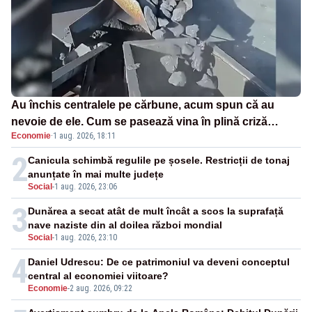
Au închis centralele pe cărbune, acum spun că au
nevoie de ele. Cum se pasează vina în plină criză
Economie
·
1 aug. 2026, 18:11
energetică
2
Canicula schimbă regulile pe șosele. Restricții de tonaj
anunțate în mai multe județe
Social
-
1 aug. 2026, 23:06
3
Dunărea a secat atât de mult încât a scos la suprafață
nave naziste din al doilea război mondial
Social
-
1 aug. 2026, 23:10
4
Daniel Udrescu: De ce patrimoniul va deveni conceptul
central al economiei viitoare?
Economie
-
2 aug. 2026, 09:22