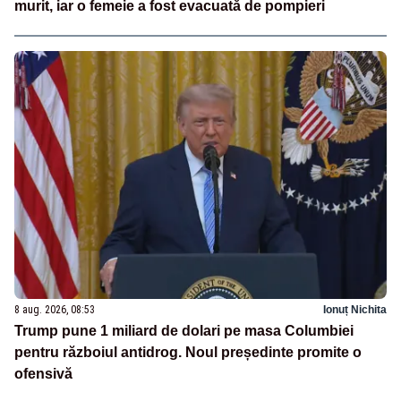
murit, iar o femeie a fost evacuată de pompieri
8 aug. 2026, 08:53
Ionuț Nichita
Trump pune 1 miliard de dolari pe masa Columbiei
pentru războiul antidrog. Noul președinte promite o
ofensivă