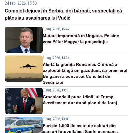
24 feb. 2026, 15:50
Complot dejucat în Serbia: doi bărbați, suspectați că
plănuiau asasinarea lui Vučić
8 aug. 2026, 15:42
Mutare importantă în Ungaria. Pe cine
vrea Péter Magyar la președinție
8 aug. 2026, 14:34
Alertă la granița României. O dronă a
explodat lângă un gazoduct, iar premierul
Bulgariei a convocat Consiliul de
Securitate
8 aug. 2026, 13:35
Groenlanda îi pune frână lui Trump.
Avertisment dur după planul de foraj
8 aug. 2026, 13:09
Furt de 1.500 de metri de cabluri din
parcuri fotovoltaice. Șapte persoane,