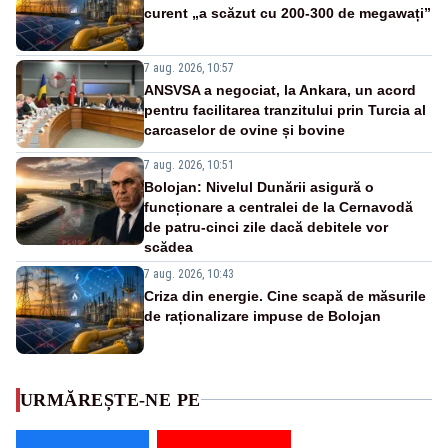
curent „a scăzut cu 200-300 de megawați”
7 aug. 2026, 10:57
ANSVSA a negociat, la Ankara, un acord
pentru facilitarea tranzitului prin Turcia al
carcaselor de ovine și bovine
7 aug. 2026, 10:51
Bolojan: Nivelul Dunării asigură o
funcționare a centralei de la Cernavodă
de patru-cinci zile dacă debitele vor
scădea
7 aug. 2026, 10:43
Criza din energie. Cine scapă de măsurile
de raționalizare impuse de Bolojan
URMĂREȘTE-NE PE