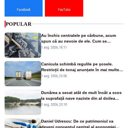
Facebook
YouTube
POPULAR
Au închis centralele pe cărbune, acum
spun că au nevoie de ele. Cum se
pasează vina în plină criză energetică
1 aug. 2026, 18:11
Canicula schimbă regulile pe șosele.
Restricții de tonaj anunțate în mai multe
județe
1 aug. 2026, 23:06
Dunărea a secat atât de mult încât a scos
la suprafață nave naziste din al doilea
război mondial
1 aug. 2026, 23:10
Daniel Udrescu: De ce patrimoniul va
deveni conceptul central al economiei