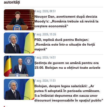
autorități
8 aug. 2026, 08:51
Nicușor Dan, avertisment după decizia
Moody’s: „România trebuie să revină la
creștere economică”
7 aug. 2026, 15:26
PSD, replică dură pentru Bolojan:
„România este într-o situație de forță
majoră”
7 aug. 2026, 14:51
Ședința de guvern se amână pentru ora
15:00. Bolojan nu a obținut toate avizele
7 aug. 2026, 11:51
Bolojan, despre legea salarizării: „Ar
putea fi adoptată în perioada următoare.
S-a întârziat depunerea din cauza unor
discursuri iresponsabile în spaţiul public”