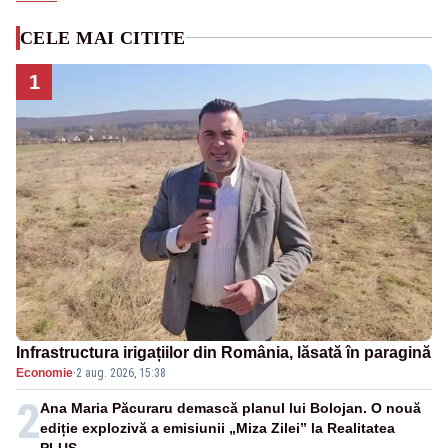
CELE MAI CITITE
1
Infrastructura irigațiilor din România, lăsată în paragină
Economie
·
2 aug. 2026, 15:38
2
Ana Maria Păcuraru demască planul lui Bolojan. O nouă
ediție explozivă a emisiunii „Miza Zilei” la Realitatea