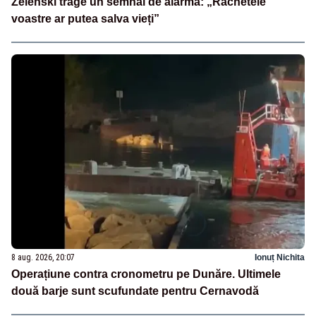
Zelenski trage un semnal de alarmă: „Rachetele
voastre ar putea salva vieți”
8 aug. 2026, 20:07
Ionuț Nichita
Operațiune contra cronometru pe Dunăre. Ultimele
două barje sunt scufundate pentru Cernavodă