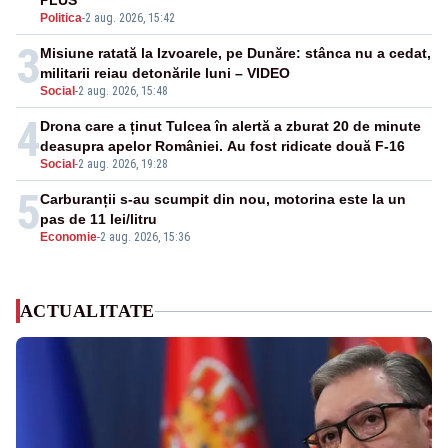
PLUS
Politica
-
2 aug. 2026, 15:42
3
Misiune ratată la Izvoarele, pe Dunăre: stânca nu a cedat,
militarii reiau detonările luni – VIDEO
Social
-
2 aug. 2026, 15:48
4
Drona care a ținut Tulcea în alertă a zburat 20 de minute
deasupra apelor României. Au fost ridicate două F-16
Social
-
2 aug. 2026, 19:28
5
Carburanții s-au scumpit din nou, motorina este la un
pas de 11 lei/litru
Economie
-
2 aug. 2026, 15:36
ACTUALITATE