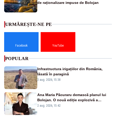
de raționalizare impuse de Bolojan
URMĂREȘTE-NE PE
Facebook
YouTube
POPULAR
Infrastructura irigațiilor din România,
lăsată în paragină
2 aug. 2026, 15:38
Ana Maria Păcuraru demască planul lui
Bolojan. O nouă ediție explozivă a
emisiunii „Miza Zilei” la Realitatea PLUS
2 aug. 2026, 15:42