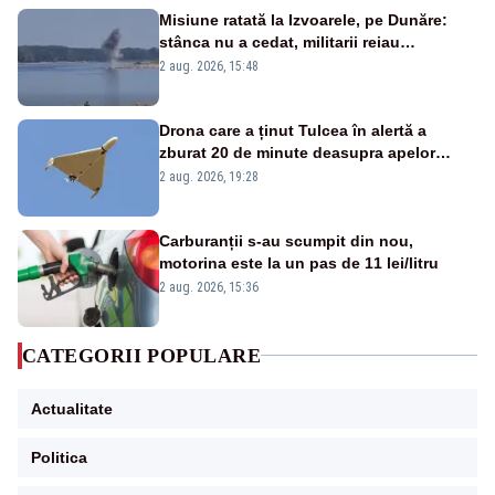
Misiune ratată la Izvoarele, pe Dunăre:
stânca nu a cedat, militarii reiau
detonările luni – VIDEO
2 aug. 2026, 15:48
Drona care a ținut Tulcea în alertă a
zburat 20 de minute deasupra apelor
României. Au fost ridicate două F-16
2 aug. 2026, 19:28
Carburanții s-au scumpit din nou,
motorina este la un pas de 11 lei/litru
2 aug. 2026, 15:36
CATEGORII POPULARE
Actualitate
Politica