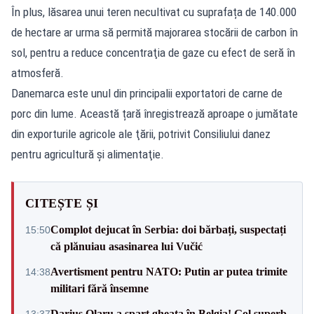
În plus, lăsarea unui teren necultivat cu suprafața de 140.000
de hectare ar urma să permită majorarea stocării de carbon în
sol, pentru a reduce concentraţia de gaze cu efect de seră în
atmosferă.
Danemarca este unul din principalii exportatori de carne de
porc din lume. Această țară înregistrează aproape o jumătate
din exporturile agricole ale ţării, potrivit Consiliului danez
pentru agricultură şi alimentaţie.
CITEȘTE ȘI
Complot dejucat în Serbia: doi bărbați, suspectați
15:50
că plănuiau asasinarea lui Vučić
Avertisment pentru NATO: Putin ar putea trimite
14:38
militari fără însemne
Darius Olaru a spart gheața în Belgia! Gol superb
13:37