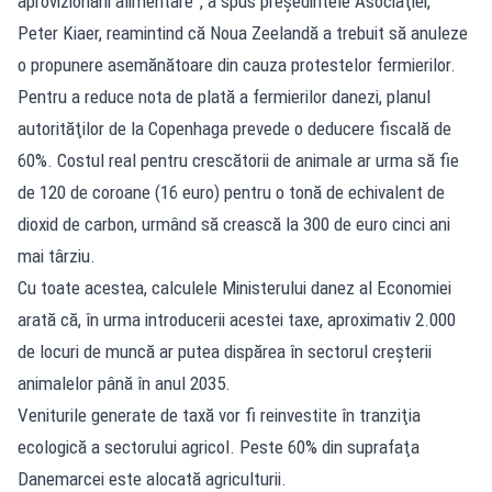
aprovizionării alimentare”, a spus preşedintele Asociaţiei,
Peter Kiaer, reamintind că Noua Zeelandă a trebuit să anuleze
o propunere asemănătoare din cauza protestelor fermierilor.
Pentru a reduce nota de plată a fermierilor danezi, planul
autorităţilor de la Copenhaga prevede o deducere fiscală de
60%. Costul real pentru crescătorii de animale ar urma să fie
de 120 de coroane (16 euro) pentru o tonă de echivalent de
dioxid de carbon, urmând să crească la 300 de euro cinci ani
mai târziu.
Cu toate acestea, calculele Ministerului danez al Economiei
arată că, în urma introducerii acestei taxe, aproximativ 2.000
de locuri de muncă ar putea dispărea în sectorul creşterii
animalelor până în anul 2035.
Veniturile generate de taxă vor fi reinvestite în tranziţia
ecologică a sectorului agricol. Peste 60% din suprafaţa
Danemarcei este alocată agriculturii.