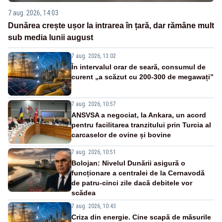
7 aug. 2026, 14:03
Dunărea crește ușor la intrarea în țară, dar rămâne mult
sub media lunii august
7 aug. 2026, 13:02
În intervalul orar de seară, consumul de
curent „a scăzut cu 200-300 de megawați”
7 aug. 2026, 10:57
ANSVSA a negociat, la Ankara, un acord
pentru facilitarea tranzitului prin Turcia al
carcaselor de ovine și bovine
7 aug. 2026, 10:51
Bolojan: Nivelul Dunării asigură o
funcționare a centralei de la Cernavodă
de patru-cinci zile dacă debitele vor
scădea
7 aug. 2026, 10:43
Criza din energie. Cine scapă de măsurile