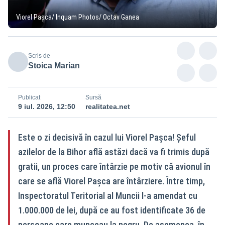
Viorel Pașca/ Inquam Photos/ Octav Ganea
Scris de
Stoica Marian
Publicat
Sursă
9 iul. 2026, 12:50
realitatea.net
Este o zi decisivă în cazul lui Viorel Pașca! Șeful
azilelor de la Bihor află astăzi dacă va fi trimis după
gratii, un proces care întârzie pe motiv că avionul în
care se află Viorel Pașca are întârziere. Între timp,
Inspectoratul Teritorial al Muncii l-a amendat cu
1.000.000 de lei, după ce au fost identificate 36 de
persoane care munceau la negru. De asemenea, în