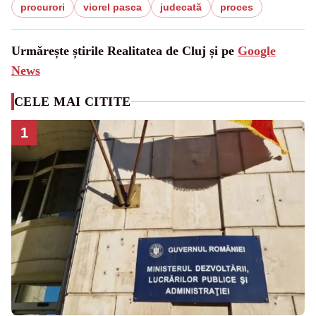
procurori
viorel pasca
judecată
proces
Urmărește știrile Realitatea de Cluj și pe
Google
News
CELE MAI CITITE
1