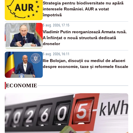
Strategia pentru biodiversitate nu apără
interesele României. AUR a votat
împotrivă
5 aug. 2026, 17:15
Vladimir Putin reorganizează Armata rusă.
A înființat o nouă structură dedicată
dronelor
5 aug. 2026, 16:11
Ilie Bolojan, discuții cu mediul de afaceri
despre economie, taxe și reformele fiscale
ECONOMIE