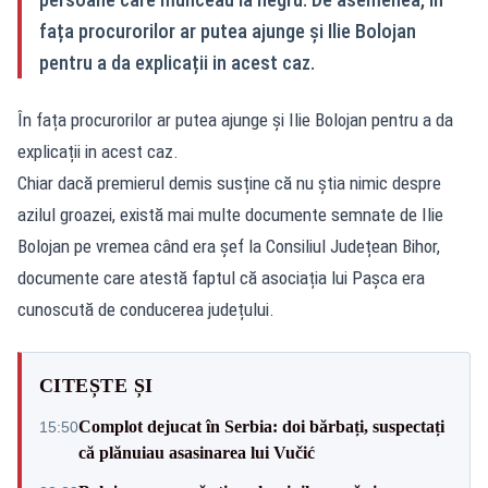
fața procurorilor ar putea ajunge și Ilie Bolojan
pentru a da explicații in acest caz.
În fața procurorilor ar putea ajunge și Ilie Bolojan pentru a da
explicații in acest caz.
Chiar dacă premierul demis susține că nu știa nimic despre
azilul groazei, există mai multe documente semnate de Ilie
Bolojan pe vremea când era șef la Consiliul Județean Bihor,
documente care atestă faptul că asociația lui Pașca era
cunoscută de conducerea județului.
CITEȘTE ȘI
Complot dejucat în Serbia: doi bărbați, suspectați
15:50
că plănuiau asasinarea lui Vučić