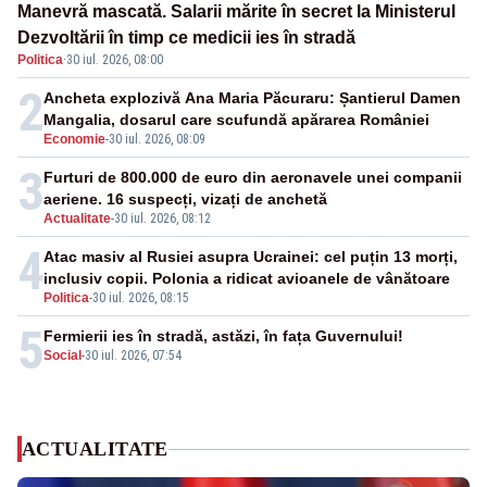
Manevră mascată. Salarii mărite în secret la Ministerul
Dezvoltării în timp ce medicii ies în stradă
Politica
·
30 iul. 2026, 08:00
2
Ancheta explozivă Ana Maria Păcuraru: Șantierul Damen
Mangalia, dosarul care scufundă apărarea României
Economie
-
30 iul. 2026, 08:09
3
Furturi de 800.000 de euro din aeronavele unei companii
aeriene. 16 suspecți, vizați de anchetă
Actualitate
-
30 iul. 2026, 08:12
4
Atac masiv al Rusiei asupra Ucrainei: cel puțin 13 morți,
inclusiv copii. Polonia a ridicat avioanele de vânătoare
Politica
-
30 iul. 2026, 08:15
5
Fermierii ies în stradă, astăzi, în fața Guvernului!
Social
-
30 iul. 2026, 07:54
ACTUALITATE