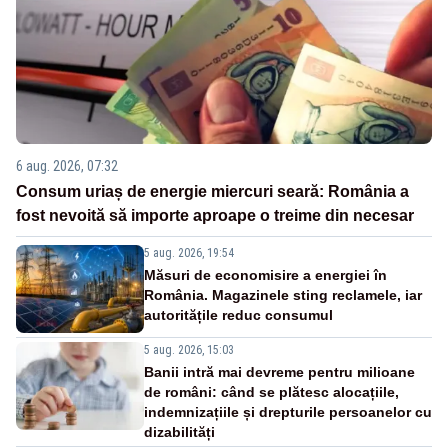
6 aug. 2026, 07:32
Consum uriaș de energie miercuri seară: România a
fost nevoită să importe aproape o treime din necesar
5 aug. 2026, 19:54
Măsuri de economisire a energiei în
România. Magazinele sting reclamele, iar
autoritățile reduc consumul
5 aug. 2026, 15:03
Banii intră mai devreme pentru milioane
de români: când se plătesc alocațiile,
indemnizațiile și drepturile persoanelor cu
dizabilități