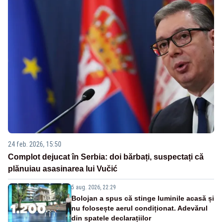
24 feb. 2026, 15:50
Complot dejucat în Serbia: doi bărbați, suspectați că
plănuiau asasinarea lui Vučić
5 aug. 2026, 22:29
Bolojan a spus că stinge luminile acasă și
nu folosește aerul condiționat. Adevărul
din spatele declarațiilor