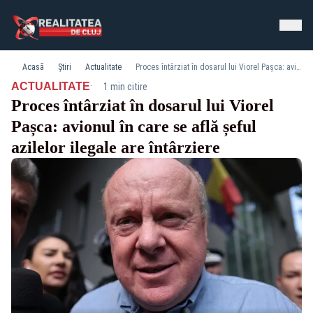
Acasă
Știri
Actualitate
Proces întârziat în dosarul lui Viorel Pașca: avionul în care se află șeful azilelor ilegale are întârziere
·
ACTUALITATE
1 min citire
Proces întârziat în dosarul lui Viorel
Pașca: avionul în care se află șeful
azilelor ilegale are întârziere