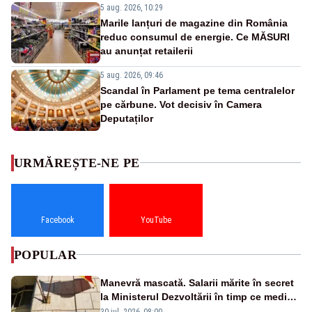
5 aug. 2026, 10:29
Marile lanțuri de magazine din România
reduc consumul de energie. Ce MĂSURI
au anunțat retailerii
5 aug. 2026, 09:46
Scandal în Parlament pe tema centralelor
pe cărbune. Vot decisiv în Camera
Deputaților
URMĂREȘTE-NE PE
Facebook
YouTube
POPULAR
Manevră mascată. Salarii mărite în secret
la Ministerul Dezvoltării în timp ce medicii
ies în stradă
30 iul. 2026, 08:00