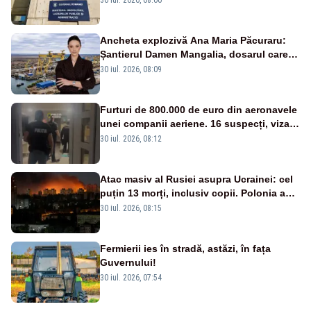
Ancheta explozivă Ana Maria Păcuraru:
Șantierul Damen Mangalia, dosarul care
scufundă apărarea României
30 iul. 2026, 08:09
Furturi de 800.000 de euro din aeronavele
unei companii aeriene. 16 suspecți, vizați
de anchetă
30 iul. 2026, 08:12
Atac masiv al Rusiei asupra Ucrainei: cel
puțin 13 morți, inclusiv copii. Polonia a
ridicat avioanele de vânătoare
30 iul. 2026, 08:15
Fermierii ies în stradă, astăzi, în fața
Guvernului!
30 iul. 2026, 07:54