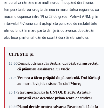
iar cerul va rămâne mai mult noros. Începând din 3 iunie,
temperaturile vor crește din nou în majoritatea regiunilor, cu
maxime cuprinse între 19 și 28 de grade. Potrivit ANM, și în
intervalul 4-7 iunie sunt așteptate perioade de instabilitate
atmosferică în mare parte din țară, cu averse, descărcări
electrice și intensificări de scurtă durată ale vântului.
CITEȘTE ȘI
Complot dejucat în Serbia: doi bărbați, suspectați
15:50
că plănuiau asasinarea lui Vučić
Vremea a făcut prăpăd după caniculă. Doi bărbați
21:39
au murit loviți de trăsnet în râul Mureș
Start spectaculos la UNTOLD 2026. Artistul-
20:17
surpriză care deschide prima seară de festival
Planul decisiv pentru salvarea Reactorului 2 de la
19:56