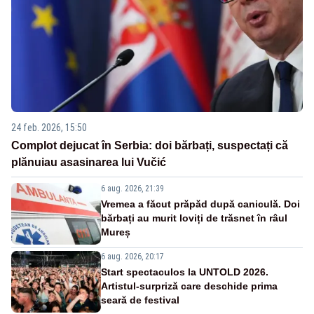
24 feb. 2026, 15:50
Complot dejucat în Serbia: doi bărbați, suspectați că
plănuiau asasinarea lui Vučić
6 aug. 2026, 21:39
Vremea a făcut prăpăd după caniculă. Doi
bărbați au murit loviți de trăsnet în râul
Mureș
6 aug. 2026, 20:17
Start spectaculos la UNTOLD 2026.
Artistul-surpriză care deschide prima
seară de festival