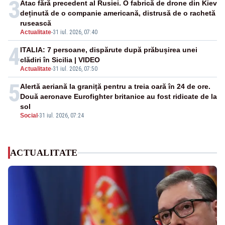
3
Atac fără precedent al Rusiei. O fabrică de drone din Kiev
deținută de o companie americană, distrusă de o rachetă
rusească
Actualitate
-
31 iul. 2026, 07:40
4
ITALIA: 7 persoane, dispărute după prăbușirea unei
clădiri în Sicilia | VIDEO
Actualitate
-
31 iul. 2026, 07:50
5
Alertă aeriană la graniță pentru a treia oară în 24 de ore.
Două aeronave Eurofighter britanice au fost ridicate de la
sol
Social
-
31 iul. 2026, 07:24
ACTUALITATE