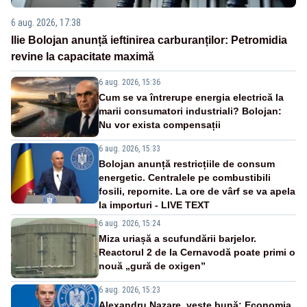
6 aug. 2026, 17:38
Ilie Bolojan anunță ieftinirea carburanților: Petromidia
revine la capacitate maximă
6 aug. 2026, 15:36
Cum se va întrerupe energia electrică la
marii consumatori industriali? Bolojan:
Nu vor exista compensații
6 aug. 2026, 15:33
Bolojan anunță restricțiile de consum
energetic. Centralele pe combustibili
fosili, repornite. La ore de vârf se va apela
la importuri - LIVE TEXT
6 aug. 2026, 15:24
Miza uriașă a scufundării barjelor.
Reactorul 2 de la Cernavodă poate primi o
nouă „gură de oxigen”
6 aug. 2026, 15:23
Alexandru Nazare, veste bună: Economia