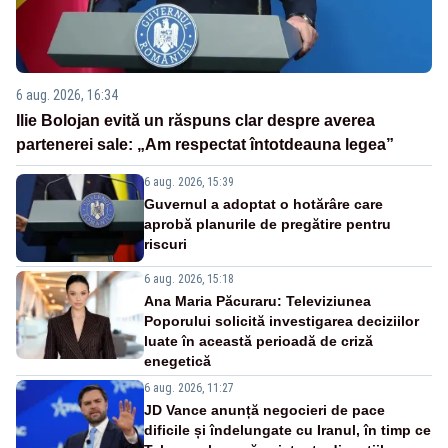
6 aug. 2026, 16:34
Ilie Bolojan evită un răspuns clar despre averea
partenerei sale: „Am respectat întotdeauna legea”
6 aug. 2026, 15:39
Guvernul a adoptat o hotărâre care
aprobă planurile de pregătire pentru
riscuri
6 aug. 2026, 15:18
Ana Maria Păcuraru: Televiziunea
Poporului solicită investigarea deciziilor
luate în această perioadă de criză
enegetică
6 aug. 2026, 11:27
JD Vance anunță negocieri de pace
dificile și îndelungate cu Iranul, în timp ce