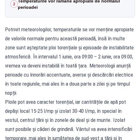
Temperaturile vor rămâne apropiate de normalul
2
perioadei
Potrivit meteorologilor, temperaturile se vor menține apropiate
de valorile normale pentru această perioadă, însă în multe
zone sunt așteptate ploi torențiale și episoade de instabilitate
atmosferică. În intervalul 1 iunie, ora 09:00 – 2 iunie, ora 09:00,
vremea va deveni instabilă în toată țara. Meteorologii anunță
perioade cu înnorări accentuate, averse și descărcări electrice
în toate regiunile, mai ales în a doua parte a zilei și pe timpul
nopții.
Ploile pot avea caracter torențial, iar cantitățile de apă pot
depăși local 15-25 l/mp și izolat 30-40 l/mp, în special în
vestul, centrul țării și în zonele de deal și de munte. Izolat
sunt posibile și căderi de grindină. Vântul va avea intensificări
temporare, mai ales în jumătatea de sud-vest a țării și în