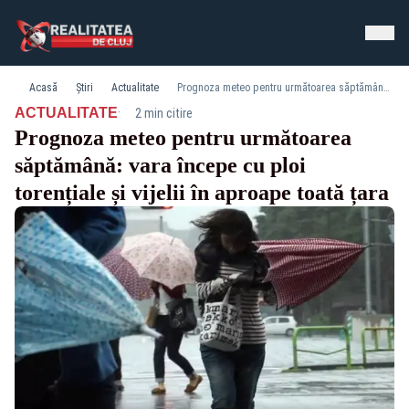
Acasă
Știri
Actualitate
Prognoza meteo pentru următoarea săptămână: vara începe cu ploi torențiale și vijelii în aproape toată țara
·
ACTUALITATE
2 min citire
Prognoza meteo pentru următoarea
săptămână: vara începe cu ploi
torențiale și vijelii în aproape toată țara