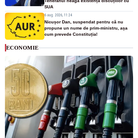
Teheranul neagă existența discuțiilor cu
SUA
6 aug. 2026, 11:24
Nicușor Dan, suspendat pentru că nu
propune un nume de prim-ministru, așa
cum prevede Constituția!
ECONOMIE