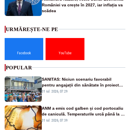
României va crește în 2027, iar inflația va
scădea
URMĂREȘTE-NE PE
Facebook
YouTube
POPULAR
SANITAS: Niciun scenariu favorabil
pentru angajații din sănătate în proiectul
Legii salarizării
31 iul. 2026, 07:29
ANM a emis cod galben și cod portocaliu
de caniculă. Temperaturile urcă până la 38
de grade, iar nopțile devin tropicale
31 iul. 2026, 07:39