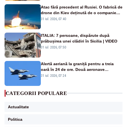
Atac fără precedent al Rusiei. O fabrică de
drone din Kiev deținută de o companie
americană, distrusă de o rachetă
31 iul. 2026, 07:40
rusească
ITALIA: 7 persoane, dispărute după
prăbușirea unei clădiri în Sicilia | VIDEO
31 iul. 2026, 07:50
Alertă aeriană la graniță pentru a treia
oară în 24 de ore. Două aeronave
Eurofighter britanice au fost ridicate de la
31 iul. 2026, 07:24
sol
CATEGORII POPULARE
Actualitate
Politica