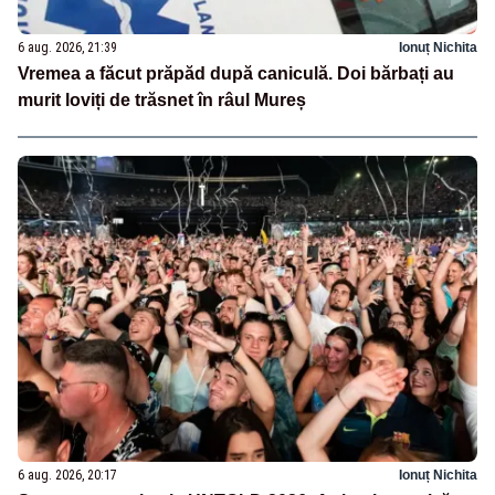
6 aug. 2026, 21:39
Ionuț Nichita
Vremea a făcut prăpăd după caniculă. Doi bărbați au
murit loviți de trăsnet în râul Mureș
6 aug. 2026, 20:17
Ionuț Nichita