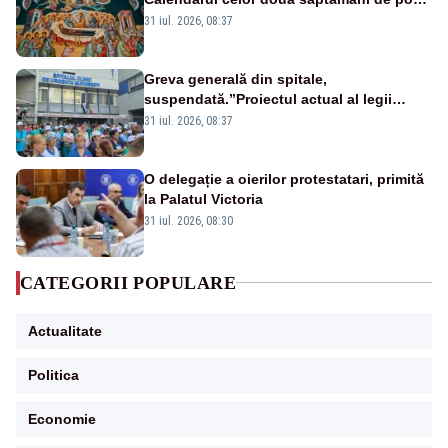
și zilele cu dezlegare la pește
31 iul. 2026, 08:37
Greva generală din spitale,
suspendată.”Proiectul actual al legii
salarizării nu mai există pentru noi”
31 iul. 2026, 08:37
O delegație a oierilor protestatari, primită
la Palatul Victoria
31 iul. 2026, 08:30
CATEGORII POPULARE
Actualitate
Politica
Economie