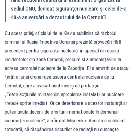
sediul ONU, dedicat siguranţei nucleare şi celei de-a
40-a aniversări a dezastrului de la Cernobîl.
Cu acest prilej, oficialul de la Kiev a subliniat că războiul
criminal al Rusiei împotriva Ucrainei prezintă provocări fără
precedent pentru siguranţa nucleară, în special din cauza
incidentelor din zona Cernobîl, precum şi a ameninţărilor la
adresa centralei nucleare de la Zaporijia. El a amintit de atacul
ţintit al unei drone ruse asupra centralei nucleare de la
Cernobîl, care a avariat noul înveliş de protecţie.
„Toate acţiunile militare din apropierea instalaţiilor nucleare
trebuie oprite imediat. Orice deteriorare a acestor instalaţii ar
putea anula decenii de eforturi internaţionale în domeniul
siguranţei nucleare”, a afirmat Mişcenko. Acesta a subliniat,
totodată, că răspândirea riscurilor de radiaţii nu cunoaşte