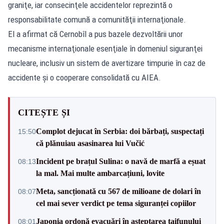
graniţe, iar consecinţele accidentelor reprezintă o
responsabilitate comună a comunităţii internaţionale.
El a afirmat că Cernobîl a pus bazele dezvoltării unor
mecanisme internaţionale esenţiale în domeniul siguranţei
nucleare, inclusiv un sistem de avertizare timpurie în caz de
accidente şi o cooperare consolidată cu AIEA.
CITEȘTE ȘI
Complot dejucat în Serbia: doi bărbați, suspectați
15:50
că plănuiau asasinarea lui Vučić
Incident pe brațul Sulina: o navă de marfă a eșuat
08:13
la mal. Mai multe ambarcațiuni, lovite
Meta, sancționată cu 567 de milioane de dolari în
08:07
cel mai sever verdict pe tema siguranței copiilor
Japonia ordonă evacuări în așteptarea taifunului
08:01