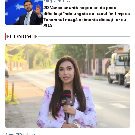
6 aug. 2026, 11:27
JD Vance anunță negocieri de pace
dificile și îndelungate cu Iranul, în timp ce
Teheranul neagă existența discuțiilor cu
SUA
ECONOMIE
7 aug. 2026, 07:53