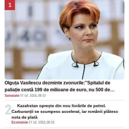
1
Olguța Vasilescu dezminte zvonurile:”Spitalul de
paliație costă 199 de milioane de euro, nu 500 de
Sanatate
·
31 iul. 2026, 08:33
milioane”
2
Kazahstan oprește din nou livrările de petrol.
Carburanții se scumpesc accelerat, iar românii plătesc
nota de plată
Economie
-
31 iul. 2026, 08:35