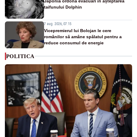
Japonia ordonă evacuări în așteptarea
taifunului Dolphin
7 aug. 2026, 07:15
Vicepremierul lui Bolojan le cere
românilor să amâne spălatul pentru a
reduce consumul de energie
POLITICA