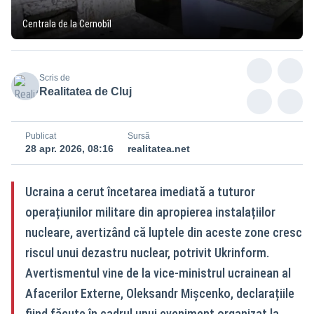
Centrala de la Cernobîl
Scris de
Realitatea de Cluj
Publicat
Sursă
28 apr. 2026, 08:16
realitatea.net
Ucraina a cerut încetarea imediată a tuturor
operațiunilor militare din apropierea instalațiilor
nucleare, avertizând că luptele din aceste zone cresc
riscul unui dezastru nuclear, potrivit Ukrinform.
Avertismentul vine de la vice-ministrul ucrainean al
Afacerilor Externe, Oleksandr Mişcenko, declarațiile
fiind făcute în cadrul unui eveniment organizat la