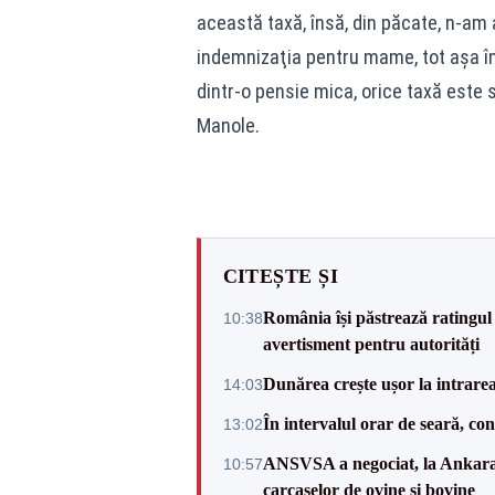
această taxă, însă, din păcate, n-am 
indemnizaţia pentru mame, tot aşa în 
dintr-o pensie mica, orice taxă este 
Manole.
CITEȘTE ȘI
România își păstrează ratingul 
10:38
avertisment pentru autorități
Dunărea crește ușor la intrare
14:03
În intervalul orar de seară, c
13:02
ANSVSA a negociat, la Ankara, 
10:57
carcaselor de ovine și bovine