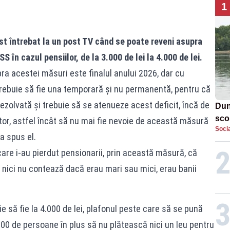
1
ost întrebat la un post TV când se poate reveni asupra
 în cazul pensiilor, de la 3.000 de lei la 4.000 de lei.
ra acestei măsuri este finalul anului 2026, dar cu
rebuie să fie una temporară şi nu permanentă, pentru că
rezolvată şi trebuie să se atenueze acest deficit, încă de
Dun
sco
itor, astfel încât să nu mai fie nevoie de această măsură
Socia
doi
a spus el.
care i-au pierdut pensionarii, prin această măsură, că
 nici nu contează dacă erau mari sau mici, erau banii
e să fie la 4.000 de lei, plafonul peste care să se pună
00 de persoane în plus să nu plătească nici un leu pentru