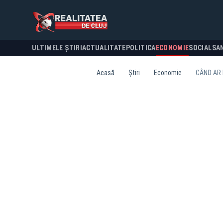
ULTIMELE ȘTIRI
ACTUALITATE
POLITICA
ECONOMIE
SOCIAL
SA
Acasă
Știri
Economie
CÂND AR 