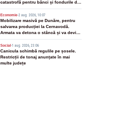
catastrofă pentru bănci și fondurile de
pensii
4
Economie
-
2 aug. 2026, 10:07
Mobilizare masivă pe Dunăre, pentru
salvarea producției la Cernavodă.
Armata va detona o stâncă și va devia
apa fluviului - IMAGINI AERIENE
5
Social
-
1 aug. 2026, 23:06
Canicula schimbă regulile pe șosele.
Restricții de tonaj anunțate în mai
multe județe