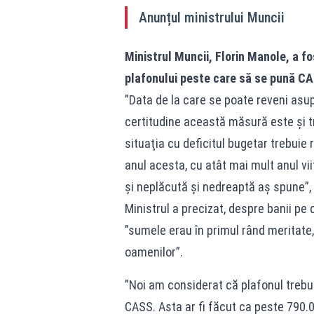
Anunțul ministrului Muncii
Ministrul Muncii, Florin Manole, a f
plafonului peste care să se pună CASS
”Data de la care se poate reveni asup
certitudine această măsură este şi t
situaţia cu deficitul bugetar trebuie 
anul acesta, cu atât mai mult anul vi
şi neplăcută şi nedreaptă aş spune”, 
Ministrul a precizat, despre banii pe 
”sumele erau în primul rând meritate,
oamenilor”.
”Noi am considerat că plafonul trebui
CASS. Asta ar fi făcut ca peste 790.0