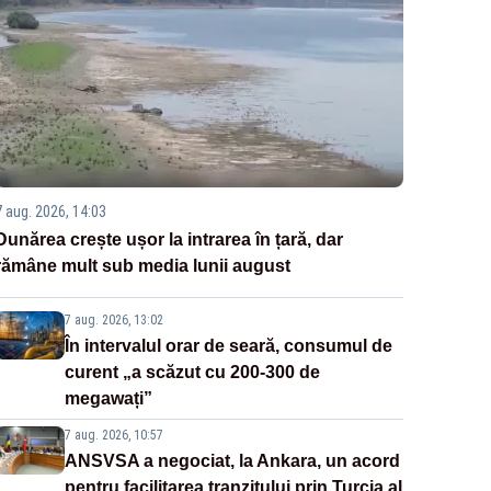
7 aug. 2026, 14:03
Dunărea crește ușor la intrarea în țară, dar
rămâne mult sub media lunii august
7 aug. 2026, 13:02
În intervalul orar de seară, consumul de
curent „a scăzut cu 200-300 de
megawați”
7 aug. 2026, 10:57
ANSVSA a negociat, la Ankara, un acord
pentru facilitarea tranzitului prin Turcia al