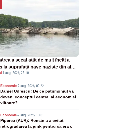
ărea a secat atât de mult încât a
s la suprafață nave naziste din al
l
·
1 aug. 2026, 23:10
lea război mondial
2
Economie
-
2 aug. 2026, 09:22
Daniel Udrescu: De ce patrimoniul va
deveni conceptul central al economiei
viitoare?
3
Economie
-
2 aug. 2026, 10:01
Piperea (AUR): România a evitat
retrogradarea la junk pentru că era o