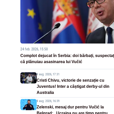
24 feb. 2026, 15:50
Complot dejucat în Serbia: doi bărbați, suspectaț
că plănuiau asasinarea lui Vučić
8 aug. 2026, 17:31
Cristi Chivu, victorie de senzație cu
Juventus! Inter a câștigat derby-ul din
Australia
8 aug. 2026, 16:39
Zelenski, mesaj dur pentru Vučić la
Belgrad: „Ucraina nu are timp pentru