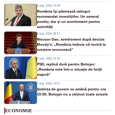
8 aug. 2026, 10:38
România își păstrează ratingul
recomandat investițiilor. Un semnal
pozitiv, dar și un avertisment pentru
autorități
8 aug. 2026, 08:51
Nicușor Dan, avertisment după decizia
Moody’s: „România trebuie să revină la
creștere economică”
7 aug. 2026, 15:26
PSD, replică dură pentru Bolojan:
„România este într-o situație de forță
majoră”
7 aug. 2026, 14:51
Ședința de guvern se amână pentru ora
15:00. Bolojan nu a obținut toate avizele
ECONOMIE