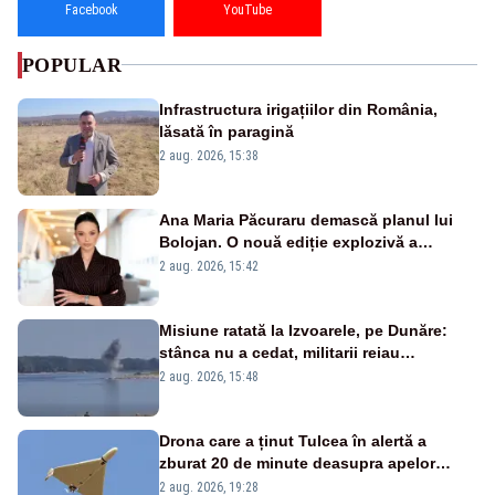
Facebook
YouTube
POPULAR
Infrastructura irigațiilor din România,
lăsată în paragină
2 aug. 2026, 15:38
Ana Maria Păcuraru demască planul lui
Bolojan. O nouă ediție explozivă a
emisiunii „Miza Zilei” la Realitatea PLUS
2 aug. 2026, 15:42
Misiune ratată la Izvoarele, pe Dunăre:
stânca nu a cedat, militarii reiau
detonările luni – VIDEO
2 aug. 2026, 15:48
Drona care a ținut Tulcea în alertă a
zburat 20 de minute deasupra apelor
României. Au fost ridicate două F-16
2 aug. 2026, 19:28