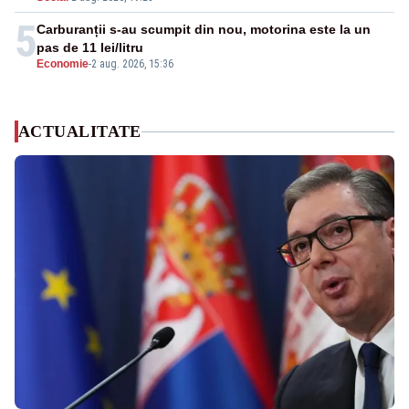
5
Carburanții s-au scumpit din nou, motorina este la un
pas de 11 lei/litru
Economie
-
2 aug. 2026, 15:36
ACTUALITATE