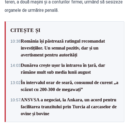
teren, a două mașini și a conturilor firmei, urmând să sesizeze
organele de urmărire penală.
CITEȘTE ȘI
România își păstrează ratingul recomandat
10:38
investițiilor. Un semnal pozitiv, dar și un
avertisment pentru autorități
Dunărea crește ușor la intrarea în țară, dar
14:03
rămâne mult sub media lunii august
În intervalul orar de seară, consumul de curent „a
13:02
scăzut cu 200-300 de megawați”
ANSVSA a negociat, la Ankara, un acord pentru
10:57
facilitarea tranzitului prin Turcia al carcaselor de
ovine și bovine