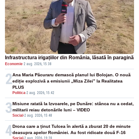
Infrastructura irigațiilor din România, lăsată în paragină
Economie
·
2 aug. 2026, 15:38
2
Ana Maria Păcuraru demască planul lui Bolojan. O nouă
ediție explozivă a emisiunii „Miza Zilei” la Realitatea
PLUS
Politica
-
2 aug. 2026, 15:42
3
Misiune ratată la Izvoarele, pe Dunăre: stânca nu a cedat,
militarii reiau detonările luni – VIDEO
Social
-
2 aug. 2026, 15:48
4
Drona care a ținut Tulcea în alertă a zburat 20 de minute
deasupra apelor României. Au fost ridicate două F-16
Social
-
2 aug. 2026, 19:28