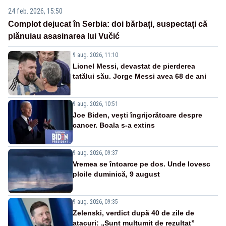
24 feb. 2026, 15:50
Complot dejucat în Serbia: doi bărbați, suspectați că
plănuiau asasinarea lui Vučić
9 aug. 2026, 11:10
Lionel Messi, devastat de pierderea
tatălui său. Jorge Messi avea 68 de ani
9 aug. 2026, 10:51
Joe Biden, vești îngrijorătoare despre
cancer. Boala s-a extins
9 aug. 2026, 09:37
Vremea se întoarce pe dos. Unde lovesc
ploile duminică, 9 august
9 aug. 2026, 09:35
Zelenski, verdict după 40 de zile de
atacuri: „Sunt mulțumit de rezultat”