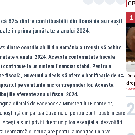
CE
1
 că 82% dintre contribuabilii din România au reușit
iscale în prima jumătate a anului 2024.
2% dintre contribuabilii din România au reușit să achite
 jumătate a anului 2024. Această conformitate fiscală
 contribuie la un sistem financiar stabil. Pentru a
 fiscală, Guvernul a decis să ofere o bonificație de 3%
De 
dre
mpozitul pe veniturile microîntreprinderilor. Această
Socia
str
ibuțiile aferente anului fiscal 2024.
ina oficială de Facebook a Ministerului Finanțelor,
oștință din partea Guvernului pentru contribuabilii care
. Aceștia sunt priviți drept un pilon esențial al dezvoltării
 3% reprezintă o încurajare pentru a menține un nivel