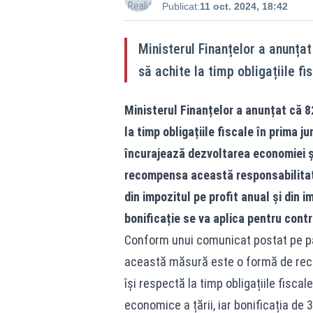
Publicat:
11 oct. 2024, 18:42
Ministerul Finanțelor a anunțat
să achite la timp obligațiile f
Ministerul Finanțelor a anunțat că 8
la timp obligațiile fiscale în prima
încurajează dezvoltarea economiei și
recompensa această responsabilitate
din impozitul pe profit anual și din i
bonificație se va aplica pentru contr
Conform unui comunicat postat pe pag
această măsură este o formă de recun
își respectă la timp obligațiile fiscale
economice a țării, iar bonificația de