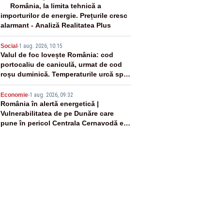
3
România, la limita tehnică a
importurilor de energie. Prețurile cresc
alarmant - Analiză Realitatea Plus
4
Social
-
1 aug. 2026, 10:15
Valul de foc lovește România: cod
portocaliu de caniculă, urmat de cod
roșu duminică. Temperaturile urcă spre
40°C
5
Economie
-
1 aug. 2026, 09:32
România în alertă energetică |
Vulnerabilitatea de pe Dunăre care
pune în pericol Centrala Cernavodă era
cunoscută de pe vremea lui Ceaușescu