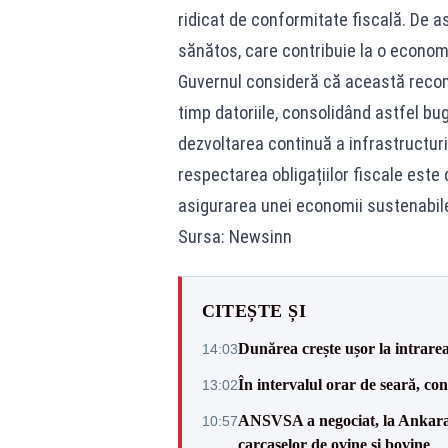
ridicat de conformitate fiscală. De 
sănătos, care contribuie la o economi
Guvernul consideră că această recomp
timp datoriile, consolidând astfel bu
dezvoltarea continuă a infrastructurii
respectarea obligațiilor fiscale este
asigurarea unei economii sustenabil
Sursa: Newsinn
CITEȘTE ȘI
Dunărea crește ușor la intrare
14:03
În intervalul orar de seară, c
13:02
ANSVSA a negociat, la Ankara, 
10:57
carcaselor de ovine și bovine