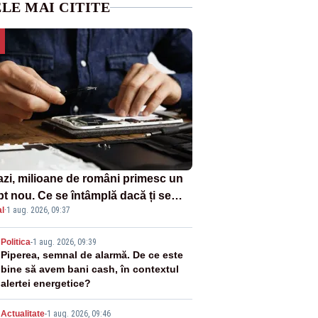
LE MAI CITITE
azi, milioane de români primesc un
pt nou. Ce se întâmplă dacă ți se
l
·
1 aug. 2026, 09:37
ică un produs
2
Politica
-
1 aug. 2026, 09:39
Piperea, semnal de alarmă. De ce este
bine să avem bani cash, în contextul
alertei energetice?
Actualitate
-
1 aug. 2026, 09:46