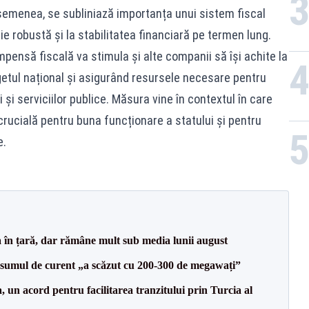
asemenea, se subliniază importanța unui sistem fiscal
e robustă și la stabilitatea financiară pe termen lung.
ensă fiscală va stimula și alte companii să își achite la
getul național și asigurând resursele necesare pentru
 și serviciilor publice. Măsura vine în contextul în care
 crucială pentru buna funcționare a statului și pentru
e.
a în țară, dar rămâne mult sub media lunii august
onsumul de curent „a scăzut cu 200-300 de megawați”
un acord pentru facilitarea tranzitului prin Turcia al