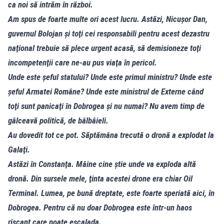
ca noi să intrăm în război.
Am spus de foarte multe ori acest lucru. Astăzi, Nicuşor Dan,
guvernul Bolojan şi toţi cei responsabili pentru acest dezastru
naţional trebuie să plece urgent acasă, să demisioneze toţi
incompetenţii care ne-au pus viaţa în pericol.
Unde este şeful statului? Unde este primul ministru? Unde este
şeful Armatei Române? Unde este ministrul de Externe când
toţi sunt panicaţi în Dobrogea şi nu numai? Nu avem timp de
gâlceavă politică, de bâlbâieli.
Au dovedit tot ce pot. Săptămâna trecută o dronă a explodat la
Galaţi.
Astăzi în Constanţa. Mâine cine ştie unde va exploda altă
dronă. Din sursele mele, ţinta acestei drone era chiar Oil
Terminal. Lumea, pe bună dreptate, este foarte speriată aici, în
Dobrogea. Pentru că nu doar Dobrogea este într-un haos
riscant care poate escalada.