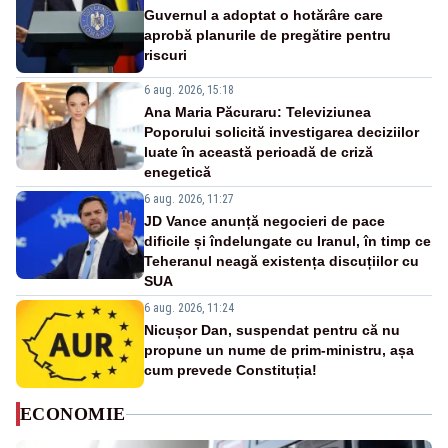
Guvernul a adoptat o hotărâre care
aprobă planurile de pregătire pentru
riscuri
6 aug. 2026, 15:18
Ana Maria Păcuraru: Televiziunea
Poporului solicită investigarea deciziilor
luate în această perioadă de criză
enegetică
6 aug. 2026, 11:27
JD Vance anunță negocieri de pace
dificile și îndelungate cu Iranul, în timp ce
Teheranul neagă existența discuțiilor cu
SUA
6 aug. 2026, 11:24
Nicușor Dan, suspendat pentru că nu
propune un nume de prim-ministru, așa
cum prevede Constituția!
ECONOMIE