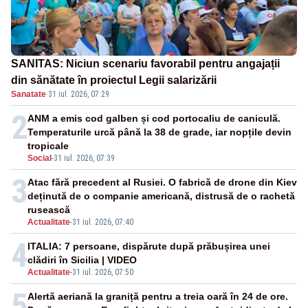
SANITAS: Niciun scenariu favorabil pentru angajații
din sănătate în proiectul Legii salarizării
Sanatate
·
31 iul. 2026, 07:29
2
ANM a emis cod galben și cod portocaliu de caniculă.
Temperaturile urcă până la 38 de grade, iar nopțile devin
tropicale
Social
-
31 iul. 2026, 07:39
3
Atac fără precedent al Rusiei. O fabrică de drone din Kiev
deținută de o companie americană, distrusă de o rachetă
rusească
Actualitate
-
31 iul. 2026, 07:40
4
ITALIA: 7 persoane, dispărute după prăbușirea unei
clădiri în Sicilia | VIDEO
Actualitate
-
31 iul. 2026, 07:50
5
Alertă aeriană la graniță pentru a treia oară în 24 de ore.