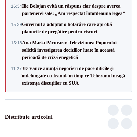
Ilie Bolojan evită un răspuns clar despre averea
16:34
partenerei sale: „Am respectat întotdeauna legea”
Guvernul a adoptat o hotărâre care aprobă
15:39
planurile de pregătire pentru riscuri
Ana Maria Păcuraru: Televiziunea Poporului
15:18
solicită investigarea deciziilor luate în această
perioadă de criză enegetică
JD Vance anunță negocieri de pace dificile și
11:27
îndelungate cu Iranul, în timp ce Teheranul neagă
existența discuțiilor cu SUA
Distribuie articolul