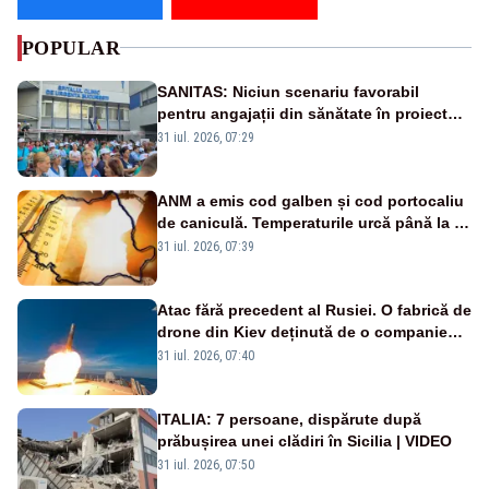
POPULAR
SANITAS: Niciun scenariu favorabil
pentru angajații din sănătate în proiectul
Legii salarizării
31 iul. 2026, 07:29
ANM a emis cod galben și cod portocaliu
de caniculă. Temperaturile urcă până la 38
de grade, iar nopțile devin tropicale
31 iul. 2026, 07:39
Atac fără precedent al Rusiei. O fabrică de
drone din Kiev deținută de o companie
americană, distrusă de o rachetă
31 iul. 2026, 07:40
rusească
ITALIA: 7 persoane, dispărute după
prăbușirea unei clădiri în Sicilia | VIDEO
31 iul. 2026, 07:50