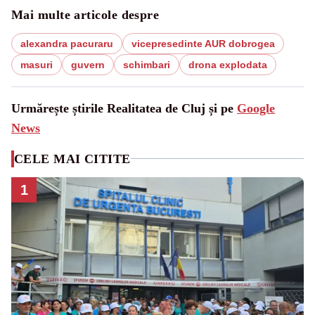
Mai multe articole despre
alexandra pacuraru
vicepresedinte AUR dobrogea
masuri
guvern
schimbari
drona explodata
Urmărește știrile Realitatea de Cluj și pe
Google
News
CELE MAI CITITE
1