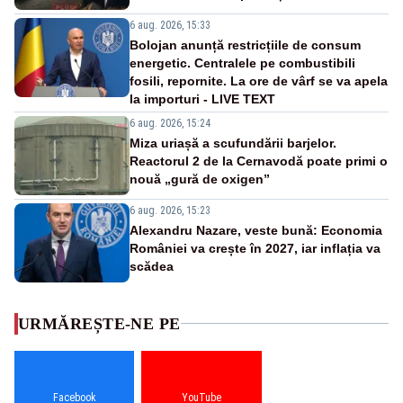
6 aug. 2026, 15:33
Bolojan anunță restricțiile de consum
energetic. Centralele pe combustibili
fosili, repornite. La ore de vârf se va apela
la importuri - LIVE TEXT
6 aug. 2026, 15:24
Miza uriașă a scufundării barjelor.
Reactorul 2 de la Cernavodă poate primi o
nouă „gură de oxigen”
6 aug. 2026, 15:23
Alexandru Nazare, veste bună: Economia
României va crește în 2027, iar inflația va
scădea
URMĂREȘTE-NE PE
Facebook
YouTube