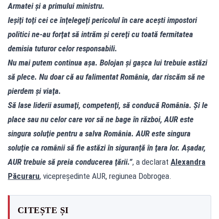
Armatei şi a primului ministru.
Ieşiţi toţi cei ce înţelegeţi pericolul în care aceşti impostori
politici ne-au forţat să intrăm şi cereţi cu toată fermitatea
demisia tuturor celor responsabili.
Nu mai putem continua aşa. Bolojan şi gaşca lui trebuie astăzi
să plece. Nu doar că au falimentat România, dar riscăm să ne
pierdem şi viaţa.
Să lase liderii asumaţi, competenţi, să conducă România. Şi le
place sau nu celor care vor să ne bage în război, AUR este
singura soluţie pentru a salva România. AUR este singura
soluţie ca românii să fie astăzi în siguranţă în ţara lor. Aşadar,
AUR trebuie să preia conducerea ţării.”
, a declarat
Alexandra
Păcuraru
, vicepreședinte AUR, regiunea Dobrogea.
CITEȘTE ȘI