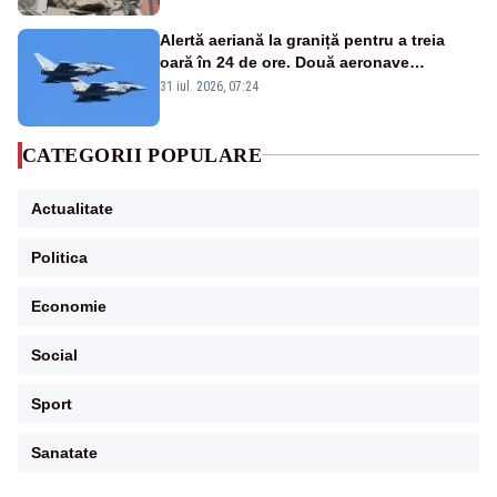
Alertă aeriană la graniță pentru a treia
oară în 24 de ore. Două aeronave
Eurofighter britanice au fost ridicate de la
31 iul. 2026, 07:24
sol
CATEGORII POPULARE
Actualitate
Politica
Economie
Social
Sport
Sanatate