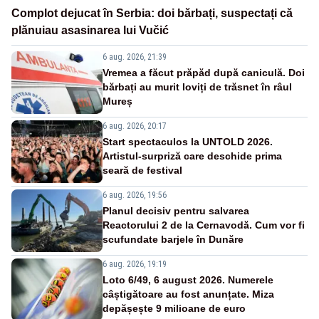
Complot dejucat în Serbia: doi bărbați, suspectați că
plănuiau asasinarea lui Vučić
6 aug. 2026, 21:39
Vremea a făcut prăpăd după caniculă. Doi
bărbați au murit loviți de trăsnet în râul
Mureș
6 aug. 2026, 20:17
Start spectaculos la UNTOLD 2026.
Artistul-surpriză care deschide prima
seară de festival
6 aug. 2026, 19:56
Planul decisiv pentru salvarea
Reactorului 2 de la Cernavodă. Cum vor fi
scufundate barjele în Dunăre
6 aug. 2026, 19:19
Loto 6/49, 6 august 2026. Numerele
câștigătoare au fost anunțate. Miza
depășește 9 milioane de euro