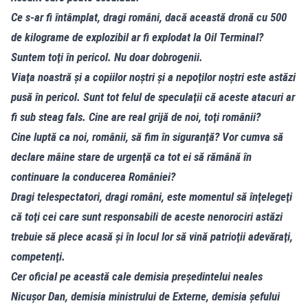
Ce s-ar fi întâmplat, dragi români, dacă această dronă cu 500
de kilograme de explozibil ar fi explodat la Oil Terminal?
Suntem toţi în pericol. Nu doar dobrogenii.
Viaţa noastră şi a copiilor noştri şi a nepoţilor noştri este astăzi
pusă în pericol. Sunt tot felul de speculaţii că aceste atacuri ar
fi sub steag fals. Cine are real grijă de noi, toţi românii?
Cine luptă ca noi, românii, să fim în siguranţă? Vor cumva să
declare mâine stare de urgenţă ca tot ei să rămână în
continuare la conducerea României?
Dragi telespectatori, dragi români, este momentul să înţelegeţi
că toţi cei care sunt responsabili de aceste nenorociri astăzi
trebuie să plece acasă şi în locul lor să vină patrioţii adevăraţi,
competenţi.
Cer oficial pe această cale demisia preşedintelui neales
Nicuşor Dan, demisia ministrului de Externe, demisia şefului