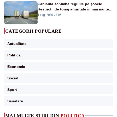
Canicula schimbă regulile pe șosele.
Restricții de tonaj anunțate în mai multe
județe
1 aug. 2026, 23:06
CATEGORII POPULARE
Actualitate
Politica
Economie
Social
Sport
Sanatate
MAI MULTE ȘTIRI DIN
POLITICA