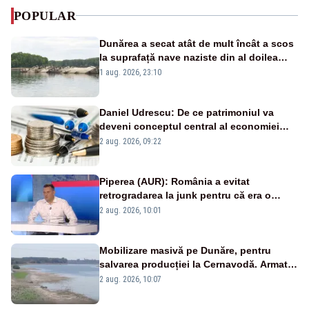
POPULAR
Dunărea a secat atât de mult încât a scos
la suprafață nave naziste din al doilea
război mondial
1 aug. 2026, 23:10
Daniel Udrescu: De ce patrimoniul va
deveni conceptul central al economiei
viitoare?
2 aug. 2026, 09:22
Piperea (AUR): România a evitat
retrogradarea la junk pentru că era o
catastrofă pentru bănci și fondurile de
2 aug. 2026, 10:01
pensii
Mobilizare masivă pe Dunăre, pentru
salvarea producției la Cernavodă. Armata
va detona o stâncă și va devia apa
2 aug. 2026, 10:07
fluviului - IMAGINI AERIENE