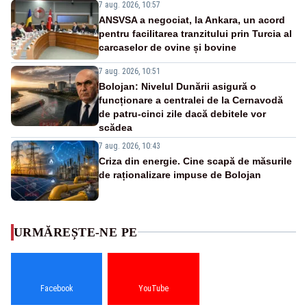
7 aug. 2026, 10:57
ANSVSA a negociat, la Ankara, un acord
pentru facilitarea tranzitului prin Turcia al
carcaselor de ovine și bovine
7 aug. 2026, 10:51
Bolojan: Nivelul Dunării asigură o
funcționare a centralei de la Cernavodă
de patru-cinci zile dacă debitele vor
scădea
7 aug. 2026, 10:43
Criza din energie. Cine scapă de măsurile
de raționalizare impuse de Bolojan
URMĂREȘTE-NE PE
Facebook
YouTube