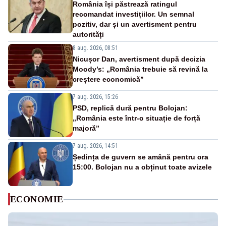
România își păstrează ratingul
recomandat investițiilor. Un semnal
pozitiv, dar și un avertisment pentru
autorități
8 aug. 2026, 08:51
Nicușor Dan, avertisment după decizia
Moody’s: „România trebuie să revină la
creștere economică”
7 aug. 2026, 15:26
PSD, replică dură pentru Bolojan:
„România este într-o situație de forță
majoră”
7 aug. 2026, 14:51
Ședința de guvern se amână pentru ora
15:00. Bolojan nu a obținut toate avizele
ECONOMIE