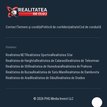
Contact
Termeni și condiții
Politică de confidențialitate
Cod de conduită
Parteneri:
Realitatea.NET
Realitatea Sportiva
Realitatea Star
Realitatea de Harghita
Realitatea de Calarasi
Realitatea de Teleorman
Realitatea de Olt
Realitatea de Hunedoara
Realitatea de Prahova
Realitatea de Buzau
Realitatea de Satu Mare
Realitatea de Dambovita
Realitatea de Arad
Realitatea de Sibiu
Realitatea de Oradea
© 2026 PHG Media Invest LLC
Facebook
YouTube