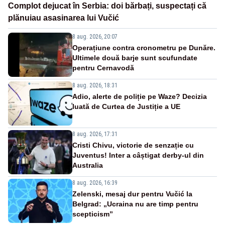
Complot dejucat în Serbia: doi bărbați, suspectați că
plănuiau asasinarea lui Vučić
8 aug. 2026, 20:07
Operațiune contra cronometru pe Dunăre.
Ultimele două barje sunt scufundate
pentru Cernavodă
8 aug. 2026, 18:31
Adio, alerte de poliție pe Waze? Decizia
luată de Curtea de Justiție a UE
8 aug. 2026, 17:31
Cristi Chivu, victorie de senzație cu
Juventus! Inter a câștigat derby-ul din
Australia
8 aug. 2026, 16:39
Zelenski, mesaj dur pentru Vučić la
Belgrad: „Ucraina nu are timp pentru
scepticism”