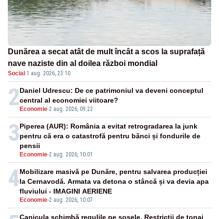
Dunărea a secat atât de mult încât a scos la suprafață
nave naziste din al doilea război mondial
Social
·
1 aug. 2026, 23:10
2
Daniel Udrescu: De ce patrimoniul va deveni conceptul
central al economiei viitoare?
Economie
-
2 aug. 2026, 09:22
3
Piperea (AUR): România a evitat retrogradarea la junk
pentru că era o catastrofă pentru bănci și fondurile de
pensii
Economie
-
2 aug. 2026, 10:01
4
Mobilizare masivă pe Dunăre, pentru salvarea producției
la Cernavodă. Armata va detona o stâncă și va devia apa
fluviului - IMAGINI AERIENE
Economie
-
2 aug. 2026, 10:07
Canicula schimbă regulile pe șosele. Restricții de tonaj