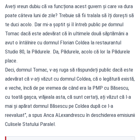
Aveți vreun dubiu că va funcționa acest guvern și care va dura
poate câteva luni de zile? Trebuie să fii tralala să îți dorești să
te duci acolo. Dar mi-a șoptit și îl întreb public pe domnul
Tomac dacă este adevărat că în ultimele două săptămâni a
avut o întâlnire cu domnul Florian Coldea la restaurantul
Studio 80, la Pădurele. Da, Pădurele, acolo că lor la Pădurele
place.
Deci, domnul Tomac, v-aș ruga să răspundeți public dacă este
adevărat că v-ați văzut cu domnul Coldea, că o legătură există,
e veche, încă de pe vremea de când era la PMP cu Băsescu,
cu toată gașca, vrăjeala asta, că sunt certați, ați văzut că l-a
mai și apărat domnul Băsescu pe Coldea după ce l-a
reevaluat”, a spus Anca ALexandrescu în deschiderea emisiunii
Culisele Statului Paralel.