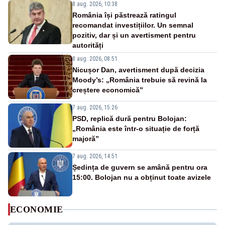
8 aug. 2026, 10:38
România își păstrează ratingul
recomandat investițiilor. Un semnal
pozitiv, dar și un avertisment pentru
autorități
8 aug. 2026, 08:51
Nicușor Dan, avertisment după decizia
Moody’s: „România trebuie să revină la
creștere economică”
7 aug. 2026, 15:26
PSD, replică dură pentru Bolojan:
„România este într-o situație de forță
majoră”
7 aug. 2026, 14:51
Ședința de guvern se amână pentru ora
15:00. Bolojan nu a obținut toate avizele
ECONOMIE