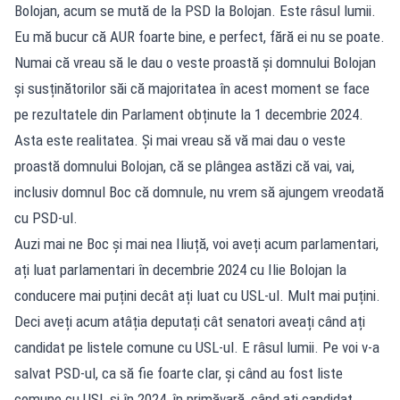
Bolojan, acum se mută de la PSD la Bolojan. Este râsul lumii.
Eu mă bucur că AUR foarte bine, e perfect, fără ei nu se poate.
Numai că vreau să le dau o veste proastă și domnului Bolojan
și susținătorilor săi că majoritatea în acest moment se face
pe rezultatele din Parlament obținute la 1 decembrie 2024.
Asta este realitatea. Și mai vreau să vă mai dau o veste
proastă domnului Bolojan, că se plângea astăzi că vai, vai,
inclusiv domnul Boc că domnule, nu vrem să ajungem vreodată
cu PSD-ul.
Auzi mai ne Boc și mai nea Iliuță, voi aveți acum parlamentari,
ați luat parlamentari în decembrie 2024 cu Ilie Bolojan la
conducere mai puțini decât ați luat cu USL-ul. Mult mai puțini.
Deci aveți acum atâția deputați cât senatori aveați când ați
candidat pe listele comune cu USL-ul. E râsul lumii. Pe voi v-a
salvat PSD-ul, ca să fie foarte clar, și când au fost liste
comune cu USL și în 2024, în primăvară, când ați candidat