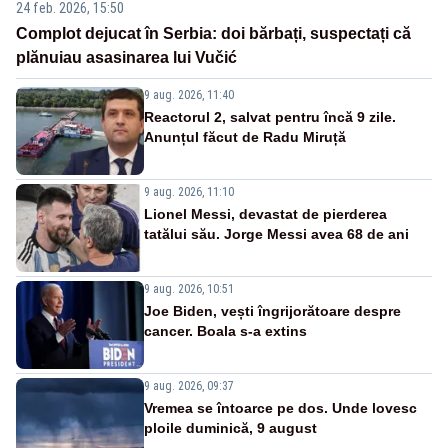
24 feb. 2026, 15:50
Complot dejucat în Serbia: doi bărbați, suspectați că
plănuiau asasinarea lui Vučić
9 aug. 2026, 11:40
Reactorul 2, salvat pentru încă 9 zile.
Anunțul făcut de Radu Miruță
9 aug. 2026, 11:10
Lionel Messi, devastat de pierderea
tatălui său. Jorge Messi avea 68 de ani
9 aug. 2026, 10:51
Joe Biden, vești îngrijorătoare despre
cancer. Boala s-a extins
9 aug. 2026, 09:37
Vremea se întoarce pe dos. Unde lovesc
ploile duminică, 9 august