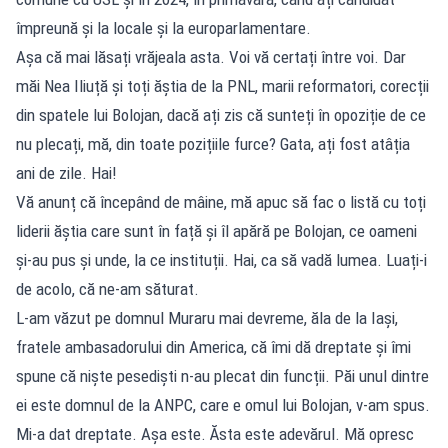
împreună și la locale și la europarlamentare.
Așa că mai lăsați vrăjeala asta. Voi vă certați între voi. Dar
măi Nea Iliuță și toți ăștia de la PNL, marii reformatori, corecții
din spatele lui Bolojan, dacă ați zis că sunteți în opoziție de ce
nu plecați, mă, din toate pozițiile furce? Gata, ați fost atâția
ani de zile. Hai!
Vă anunț că începând de mâine, mă apuc să fac o listă cu toți
liderii ăștia care sunt în față și îl apără pe Bolojan, ce oameni
și-au pus și unde, la ce instituții. Hai, ca să vadă lumea. Luați-i
de acolo, că ne-am săturat.
L-am văzut pe domnul Muraru mai devreme, ăla de la Iași,
fratele ambasadorului din America, că îmi dă dreptate și îmi
spune că niște pesediști n-au plecat din funcții. Păi unul dintre
ei este domnul de la ANPC, care e omul lui Bolojan, v-am spus.
Mi-a dat dreptate. Așa este. Ăsta este adevărul. Mă opresc