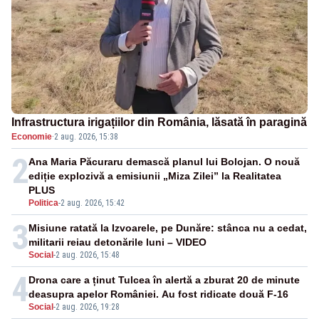
Infrastructura irigațiilor din România, lăsată în paragină
Economie
·
2 aug. 2026, 15:38
2
Ana Maria Păcuraru demască planul lui Bolojan. O nouă
ediție explozivă a emisiunii „Miza Zilei” la Realitatea
PLUS
Politica
-
2 aug. 2026, 15:42
3
Misiune ratată la Izvoarele, pe Dunăre: stânca nu a cedat,
militarii reiau detonările luni – VIDEO
Social
-
2 aug. 2026, 15:48
4
Drona care a ținut Tulcea în alertă a zburat 20 de minute
deasupra apelor României. Au fost ridicate două F-16
Social
-
2 aug. 2026, 19:28