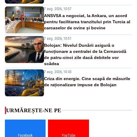
7 aug. 2026, 10:57
ANSVSA a negociat, la Ankara, un acord
pentru facilitarea tranzitului prin Turcia al
carcaselor de ovine și bovine
7 aug. 2026, 10:51
Bolojan: Nivelul Dunării asigură o
funcționare a centralei de la Cernavodă
de patru-cinci zile dacă debitele vor
scădea
7 aug. 2026, 10:43
Criza din energie. Cine scapă de măsurile
de raționalizare impuse de Bolojan
URMĂREȘTE-NE PE
Facebook
YouTube