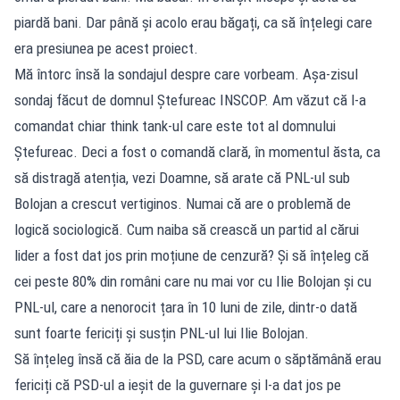
piardă bani. Dar până și acolo erau băgați, ca să înțelegi care
era presiunea pe acest proiect.
Mă întorc însă la sondajul despre care vorbeam. Așa-zisul
sondaj făcut de domnul Ștefureac INSCOP. Am văzut că l-a
comandat chiar think tank-ul care este tot al domnului
Ștefureac. Deci a fost o comandă clară, în momentul ăsta, ca
să distragă atenția, vezi Doamne, să arate că PNL-ul sub
Bolojan a crescut vertiginos. Numai că are o problemă de
logică sociologică. Cum naiba să crească un partid al cărui
lider a fost dat jos prin moțiune de cenzură? Și să înțeleg că
cei peste 80% din români care nu mai vor cu Ilie Bolojan și cu
PNL-ul, care a nenorocit țara în 10 luni de zile, dintr-o dată
sunt foarte fericiți și susțin PNL-ul lui Ilie Bolojan.
Să înțeleg însă că ăia de la PSD, care acum o săptămână erau
fericiți că PSD-ul a ieșit de la guvernare și l-a dat jos pe