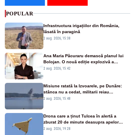
POPULAR
Infrastructura irigațiilor din România,
lăsată în paragină
2 aug. 2026, 15:38
Ana Maria Păcuraru demască planul lui
Bolojan. O nouă ediție explozivă a
emisiunii „Miza Zilei” la Realitatea PLUS
2 aug. 2026, 15:42
Misiune ratată la Izvoarele, pe Dunăre:
stânca nu a cedat, militarii reiau
detonările luni – VIDEO
2 aug. 2026, 15:48
Drona care a ținut Tulcea în alertă a
zburat 20 de minute deasupra apelor
României. Au fost ridicate două F-16
2 aug. 2026, 19:28