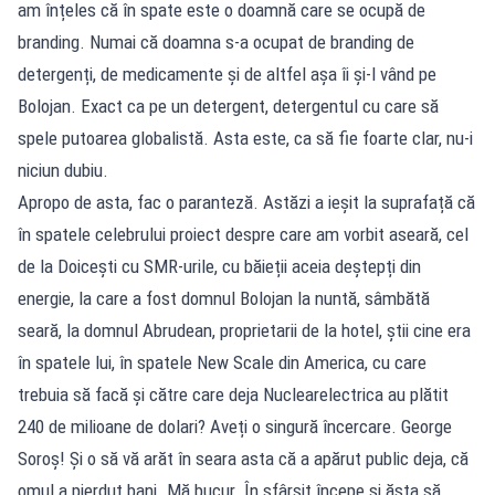
am înțeles că în spate este o doamnă care se ocupă de
branding. Numai că doamna s-a ocupat de branding de
detergenți, de medicamente și de altfel așa îi și-l vând pe
Bolojan. Exact ca pe un detergent, detergentul cu care să
spele putoarea globalistă. Asta este, ca să fie foarte clar, nu-i
niciun dubiu.
Apropo de asta, fac o paranteză. Astăzi a ieșit la suprafață că
în spatele celebrului proiect despre care am vorbit aseară, cel
de la Doicești cu SMR-urile, cu băieții aceia deștepți din
energie, la care a fost domnul Bolojan la nuntă, sâmbătă
seară, la domnul Abrudean, proprietarii de la hotel, știi cine era
în spatele lui, în spatele New Scale din America, cu care
trebuia să facă și către care deja Nuclearelectrica au plătit
240 de milioane de dolari? Aveți o singură încercare. George
Soroș! Și o să vă arăt în seara asta că a apărut public deja, că
omul a pierdut bani. Mă bucur. În sfârșit începe și ăsta să