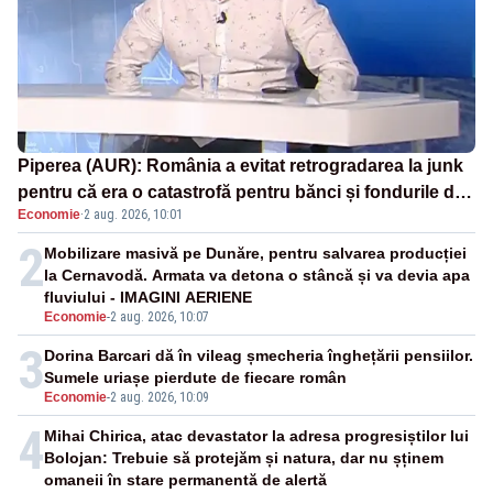
Piperea (AUR): România a evitat retrogradarea la junk
pentru că era o catastrofă pentru bănci și fondurile de
Economie
·
2 aug. 2026, 10:01
pensii
2
Mobilizare masivă pe Dunăre, pentru salvarea producției
la Cernavodă. Armata va detona o stâncă și va devia apa
fluviului - IMAGINI AERIENE
Economie
-
2 aug. 2026, 10:07
3
Dorina Barcari dă în vileag șmecheria înghețării pensiilor.
Sumele uriașe pierdute de fiecare român
Economie
-
2 aug. 2026, 10:09
4
Mihai Chirica, atac devastator la adresa progresiștilor lui
Bolojan: Trebuie să protejăm și natura, dar nu șținem
omaneii în stare permanentă de alertă