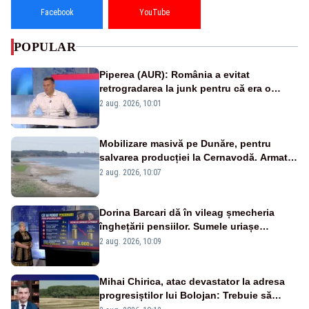
Facebook
YouTube
POPULAR
Piperea (AUR): România a evitat
retrogradarea la junk pentru că era o
catastrofă pentru bănci și fondurile de
2 aug. 2026, 10:01
pensii
Mobilizare masivă pe Dunăre, pentru
salvarea producției la Cernavodă. Armata
va detona o stâncă și va devia apa
2 aug. 2026, 10:07
fluviului - IMAGINI AERIENE
Dorina Barcari dă în vileag șmecheria
înghețării pensiilor. Sumele uriașe
pierdute de fiecare român
2 aug. 2026, 10:09
Mihai Chirica, atac devastator la adresa
progresiștilor lui Bolojan: Trebuie să
protejăm și natura, dar nu șținem omaneii