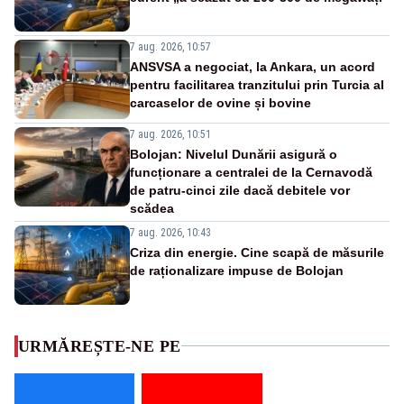
7 aug. 2026, 10:57
ANSVSA a negociat, la Ankara, un acord
pentru facilitarea tranzitului prin Turcia al
carcaselor de ovine și bovine
7 aug. 2026, 10:51
Bolojan: Nivelul Dunării asigură o
funcționare a centralei de la Cernavodă
de patru-cinci zile dacă debitele vor
scădea
7 aug. 2026, 10:43
Criza din energie. Cine scapă de măsurile
de raționalizare impuse de Bolojan
URMĂREȘTE-NE PE