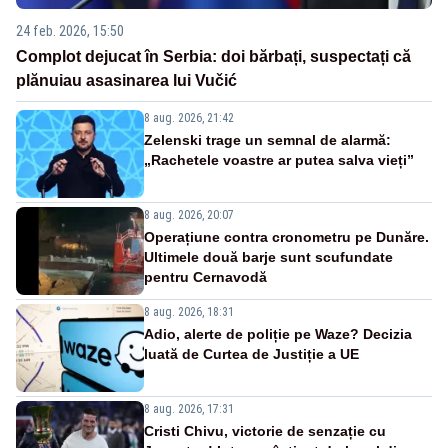
24 feb. 2026, 15:50
Complot dejucat în Serbia: doi bărbați, suspectați că
plănuiau asasinarea lui Vučić
8 aug. 2026, 21:42
Zelenski trage un semnal de alarmă:
„Rachetele voastre ar putea salva vieți”
8 aug. 2026, 20:07
Operațiune contra cronometru pe Dunăre.
Ultimele două barje sunt scufundate
pentru Cernavodă
8 aug. 2026, 18:31
Adio, alerte de poliție pe Waze? Decizia
luată de Curtea de Justiție a UE
8 aug. 2026, 17:31
Cristi Chivu, victorie de senzație cu