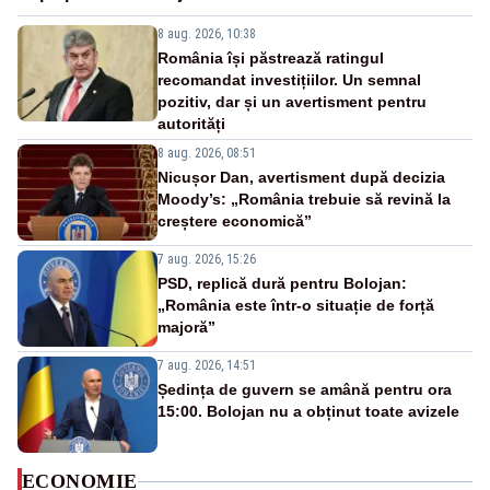
8 aug. 2026, 10:38
România își păstrează ratingul
recomandat investițiilor. Un semnal
pozitiv, dar și un avertisment pentru
autorități
8 aug. 2026, 08:51
Nicușor Dan, avertisment după decizia
Moody’s: „România trebuie să revină la
creștere economică”
7 aug. 2026, 15:26
PSD, replică dură pentru Bolojan:
„România este într-o situație de forță
majoră”
7 aug. 2026, 14:51
Ședința de guvern se amână pentru ora
15:00. Bolojan nu a obținut toate avizele
ECONOMIE