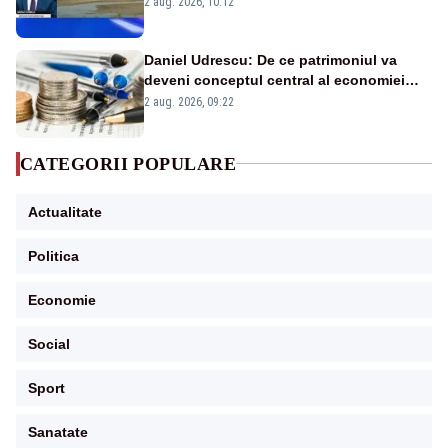
2 aug. 2026, 10:12
în stare permanentă de alertă
Daniel Udrescu: De ce patrimoniul va
deveni conceptul central al economiei
viitoare?
2 aug. 2026, 09:22
CATEGORII POPULARE
Actualitate
Politica
Economie
Social
Sport
Sanatate