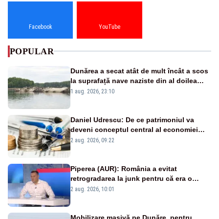
Facebook
YouTube
POPULAR
Dunărea a secat atât de mult încât a scos
la suprafață nave naziste din al doilea
război mondial
1 aug. 2026, 23:10
Daniel Udrescu: De ce patrimoniul va
deveni conceptul central al economiei
viitoare?
2 aug. 2026, 09:22
Piperea (AUR): România a evitat
retrogradarea la junk pentru că era o
catastrofă pentru bănci și fondurile de
2 aug. 2026, 10:01
pensii
Mobilizare masivă pe Dunăre, pentru