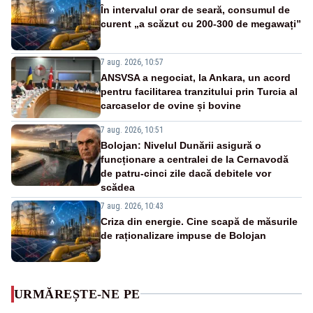
În intervalul orar de seară, consumul de
curent „a scăzut cu 200-300 de megawați”
7 aug. 2026, 10:57
ANSVSA a negociat, la Ankara, un acord
pentru facilitarea tranzitului prin Turcia al
carcaselor de ovine și bovine
7 aug. 2026, 10:51
Bolojan: Nivelul Dunării asigură o
funcționare a centralei de la Cernavodă
de patru-cinci zile dacă debitele vor
scădea
7 aug. 2026, 10:43
Criza din energie. Cine scapă de măsurile
de raționalizare impuse de Bolojan
URMĂREȘTE-NE PE