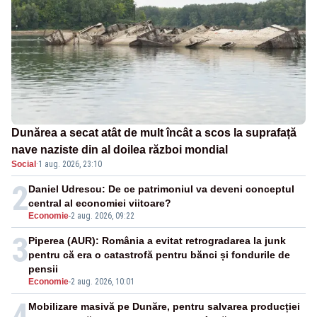
Dunărea a secat atât de mult încât a scos la suprafață
nave naziste din al doilea război mondial
Social
·
1 aug. 2026, 23:10
2
Daniel Udrescu: De ce patrimoniul va deveni conceptul
central al economiei viitoare?
Economie
-
2 aug. 2026, 09:22
3
Piperea (AUR): România a evitat retrogradarea la junk
pentru că era o catastrofă pentru bănci și fondurile de
pensii
Economie
-
2 aug. 2026, 10:01
4
Mobilizare masivă pe Dunăre, pentru salvarea producției