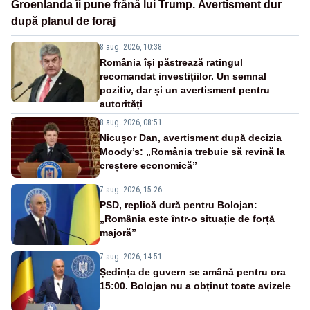
Groenlanda îi pune frână lui Trump. Avertisment dur
după planul de foraj
8 aug. 2026, 10:38
România își păstrează ratingul
recomandat investițiilor. Un semnal
pozitiv, dar și un avertisment pentru
autorități
8 aug. 2026, 08:51
Nicușor Dan, avertisment după decizia
Moody’s: „România trebuie să revină la
creștere economică”
7 aug. 2026, 15:26
PSD, replică dură pentru Bolojan:
„România este într-o situație de forță
majoră”
7 aug. 2026, 14:51
Ședința de guvern se amână pentru ora
15:00. Bolojan nu a obținut toate avizele