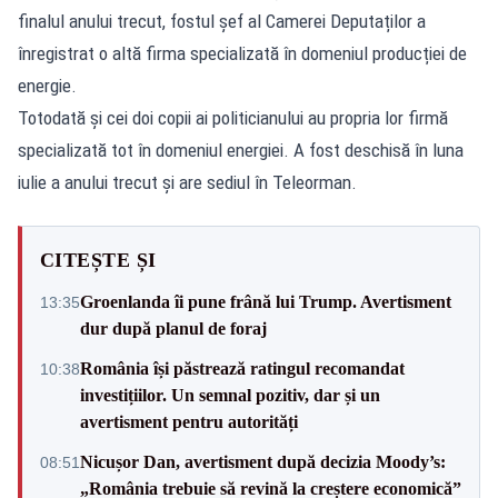
finalul anului trecut, fostul șef al Camerei Deputaților a
înregistrat o altă firma specializată în domeniul producției de
energie.
Totodată și cei doi copii ai politicianului au propria lor firmă
specializată tot în domeniul energiei. A fost deschisă în luna
iulie a anului trecut și are sediul în Teleorman.
CITEȘTE ȘI
Groenlanda îi pune frână lui Trump. Avertisment
13:35
dur după planul de foraj
România își păstrează ratingul recomandat
10:38
investițiilor. Un semnal pozitiv, dar și un
avertisment pentru autorități
Nicușor Dan, avertisment după decizia Moody’s:
08:51
„România trebuie să revină la creștere economică”