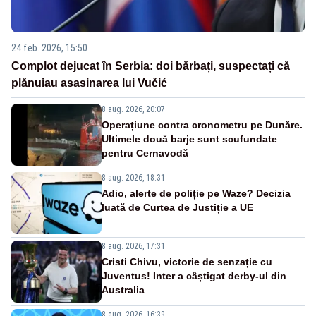
24 feb. 2026, 15:50
Complot dejucat în Serbia: doi bărbați, suspectați că
plănuiau asasinarea lui Vučić
8 aug. 2026, 20:07
Operațiune contra cronometru pe Dunăre.
Ultimele două barje sunt scufundate
pentru Cernavodă
8 aug. 2026, 18:31
Adio, alerte de poliție pe Waze? Decizia
luată de Curtea de Justiție a UE
8 aug. 2026, 17:31
Cristi Chivu, victorie de senzație cu
Juventus! Inter a câștigat derby-ul din
Australia
8 aug. 2026, 16:39