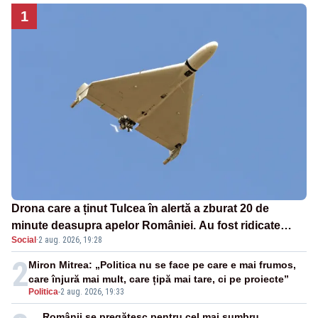
1
Drona care a ținut Tulcea în alertă a zburat 20 de
minute deasupra apelor României. Au fost ridicate
Social
·
2 aug. 2026, 19:28
două F-16
2
Miron Mitrea: „Politica nu se face pe care e mai frumos,
care înjură mai mult, care țipă mai tare, ci pe proiecte”
Politica
-
2 aug. 2026, 19:33
Românii se pregătesc pentru cel mai sumbru