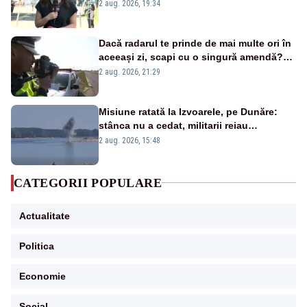
energetică
2 aug. 2026, 19:34
Dacă radarul te prinde de mai multe ori în
aceeași zi, scapi cu o singură amendă?
Ce spune legea
2 aug. 2026, 21:29
Misiune ratată la Izvoarele, pe Dunăre:
stânca nu a cedat, militarii reiau
detonările luni – VIDEO
2 aug. 2026, 15:48
CATEGORII POPULARE
Actualitate
Politica
Economie
Social