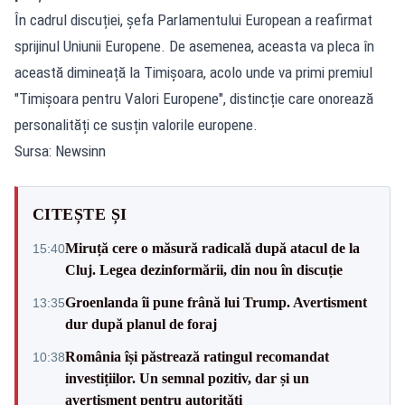
În cadrul discuției, șefa Parlamentului European a reafirmat
sprijinul Uniunii Europene. De asemenea, aceasta va pleca în
această dimineață la Timișoara, acolo unde va primi premiul
"Timișoara pentru Valori Europene", distincție care onorează
personalități ce susțin valorile europene.
Sursa: Newsinn
CITEȘTE ȘI
Miruță cere o măsură radicală după atacul de la
15:40
Cluj. Legea dezinformării, din nou în discuție
Groenlanda îi pune frână lui Trump. Avertisment
13:35
dur după planul de foraj
România își păstrează ratingul recomandat
10:38
investițiilor. Un semnal pozitiv, dar și un
avertisment pentru autorități