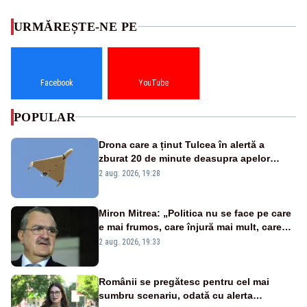
URMĂREȘTE-NE PE
Facebook
YouTube
POPULAR
Drona care a ținut Tulcea în alertă a
zburat 20 de minute deasupra apelor
României. Au fost ridicate două F-16
2 aug. 2026, 19:28
Miron Mitrea: „Politica nu se face pe care
e mai frumos, care înjură mai mult, care
țipă mai tare, ci pe proiecte”
2 aug. 2026, 19:33
Românii se pregătesc pentru cel mai
sumbru scenariu, odată cu alerta