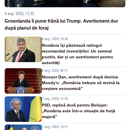
8 aug. 2026, 13:35
Groenlanda îi pune frână lui Trump. Avertisment dur
după planul de foraj
8 aug. 2026, 10:38
România își păstrează ratingul
recomandat investițiilor. Un semnal
pozitiv, dar și un avertisment pentru
autorități
8 aug. 2026, 08:51
Nicușor Dan, avertisment după decizia
Moody’s: „România trebuie să revină la
creștere economică”
7 aug. 2026, 15:26
PSD, replică dură pentru Bolojan:
„România este într-o situație de forță
majoră”
7 aug. 2026, 14:51