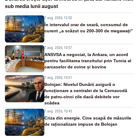
sub media lunii august
7 aug. 2026, 13:02
În intervalul orar de seară, consumul de
curent „a scăzut cu 200-300 de megawați”
7 aug. 2026, 10:57
ANSVSA a negociat, la Ankara, un acord
pentru facilitarea tranzitului prin Turcia al
carcaselor de ovine și bovine
7 aug. 2026, 10:51
Bolojan: Nivelul Dunării asigură o
funcționare a centralei de la Cernavodă
de patru-cinci zile dacă debitele vor
scădea
7 aug. 2026, 10:43
Criza din energie. Cine scapă de măsurile
de raționalizare impuse de Bolojan