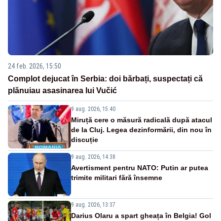
24 feb. 2026, 15:50
Complot dejucat în Serbia: doi bărbați, suspectați că
plănuiau asasinarea lui Vučić
9 aug. 2026, 15:40
Miruță cere o măsură radicală după atacul
de la Cluj. Legea dezinformării, din nou în
discuție
9 aug. 2026, 14:38
Avertisment pentru NATO: Putin ar putea
trimite militari fără însemne
9 aug. 2026, 13:37
Darius Olaru a spart gheața în Belgia! Gol