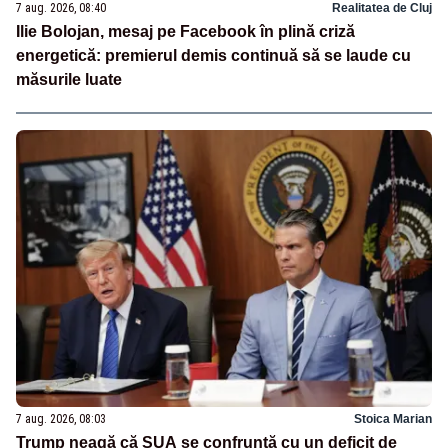
7 aug. 2026, 08:40
Realitatea de Cluj
Ilie Bolojan, mesaj pe Facebook în plină criză
energetică: premierul demis continuă să se laude cu
măsurile luate
7 aug. 2026, 08:03
Stoica Marian
Trump neagă că SUA se confruntă cu un deficit de