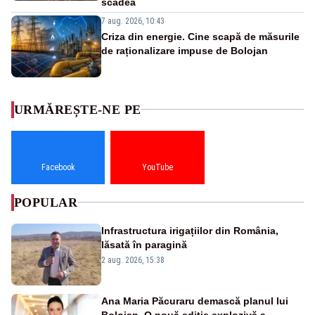
scădea
7 aug. 2026, 10:43
Criza din energie. Cine scapă de măsurile
de raționalizare impuse de Bolojan
URMĂREȘTE-NE PE
Facebook
YouTube
POPULAR
Infrastructura irigațiilor din România,
lăsată în paragină
2 aug. 2026, 15:38
Ana Maria Păcuraru demască planul lui
Bolojan. O nouă ediție explozivă a