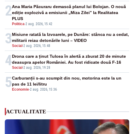
2
Ana Maria Păcuraru demască planul lui Bolojan. O nouă
ediție explozivă a emisiunii „Miza Zilei” la Realitatea
PLUS
Politica
-
2 aug. 2026, 15:42
3
Misiune ratată la Izvoarele, pe Dunăre: stânca nu a cedat,
militarii reiau detonările luni – VIDEO
Social
-
2 aug. 2026, 15:48
4
Drona care a ținut Tulcea în alertă a zburat 20 de minute
deasupra apelor României. Au fost ridicate două F-16
Social
-
2 aug. 2026, 19:28
5
Carburanții s-au scumpit din nou, motorina este la un
pas de 11 lei/litru
Economie
-
2 aug. 2026, 15:36
ACTUALITATE