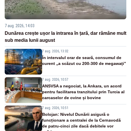
7 aug. 2026, 14:03
Dunărea crește ușor la intrarea în țară, dar rămâne mult
sub media lunii august
7 aug. 2026, 13:02
În intervalul orar de seară, consumul de
curent „a scăzut cu 200-300 de megawați”
7 aug. 2026, 10:57
ANSVSA a negociat, la Ankara, un acord
pentru facilitarea tranzitului prin Turcia al
carcaselor de ovine și bovine
7 aug. 2026, 10:51
Bolojan: Nivelul Dunării asigură o
funcționare a centralei de la Cernavodă
de patru-cinci zile dacă debitele vor