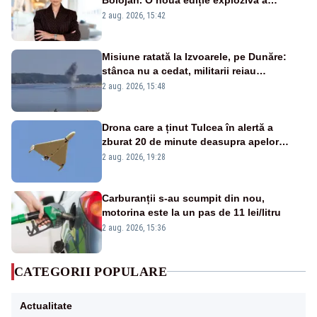
emisiunii „Miza Zilei” la Realitatea PLUS
2 aug. 2026, 15:42
Misiune ratată la Izvoarele, pe Dunăre:
stânca nu a cedat, militarii reiau
detonările luni – VIDEO
2 aug. 2026, 15:48
Drona care a ținut Tulcea în alertă a
zburat 20 de minute deasupra apelor
României. Au fost ridicate două F-16
2 aug. 2026, 19:28
Carburanții s-au scumpit din nou,
motorina este la un pas de 11 lei/litru
2 aug. 2026, 15:36
CATEGORII POPULARE
Actualitate