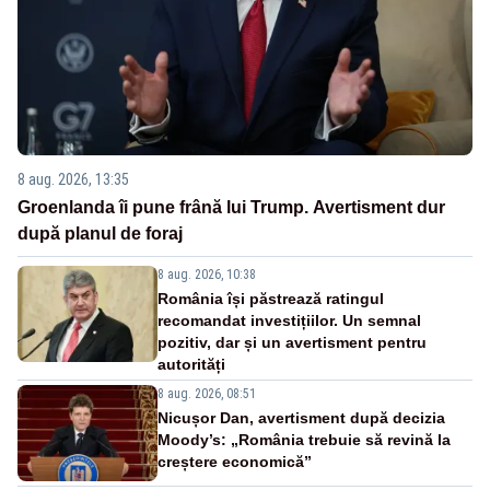
8 aug. 2026, 13:35
Groenlanda îi pune frână lui Trump. Avertisment dur
după planul de foraj
8 aug. 2026, 10:38
România își păstrează ratingul
recomandat investițiilor. Un semnal
pozitiv, dar și un avertisment pentru
autorități
8 aug. 2026, 08:51
Nicușor Dan, avertisment după decizia
Moody’s: „România trebuie să revină la
creștere economică”