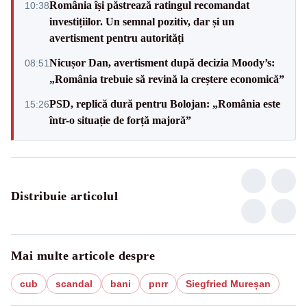
România își păstrează ratingul recomandat
10:38
investițiilor. Un semnal pozitiv, dar și un
avertisment pentru autorități
Nicușor Dan, avertisment după decizia Moody’s:
08:51
„România trebuie să revină la creștere economică”
PSD, replică dură pentru Bolojan: „România este
15:26
într-o situație de forță majoră”
Distribuie articolul
Mai multe articole despre
cub
scandal
bani
pnrr
Siegfried Mureșan