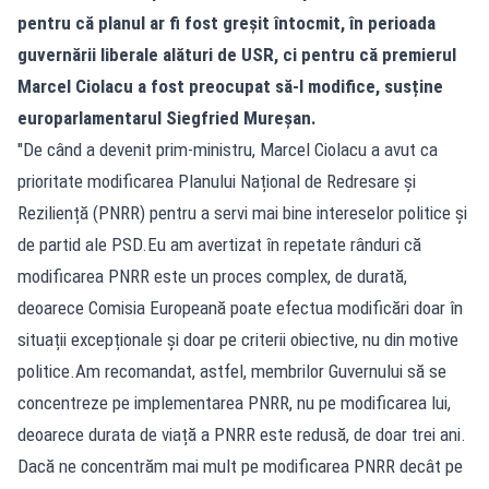
pentru că planul ar fi fost greșit întocmit, în perioada
guvernării liberale alături de USR, ci pentru că premierul
Marcel Ciolacu a fost preocupat să-l modifice, susține
europarlamentarul Siegfried Mureșan.
"De când a devenit prim-ministru, Marcel Ciolacu a avut ca
prioritate modificarea Planului Național de Redresare și
Reziliență (PNRR) pentru a servi mai bine intereselor politice și
de partid ale PSD.Eu am avertizat în repetate rânduri că
modificarea PNRR este un proces complex, de durată,
deoarece Comisia Europeană poate efectua modificări doar în
situații excepționale și doar pe criterii obiective, nu din motive
politice.Am recomandat, astfel, membrilor Guvernului să se
concentreze pe implementarea PNRR, nu pe modificarea lui,
deoarece durata de viață a PNRR este redusă, de doar trei ani.
Dacă ne concentrăm mai mult pe modificarea PNRR decât pe