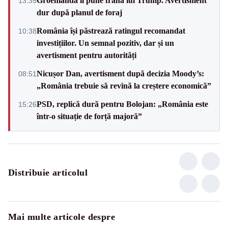
Groenlanda îi pune frână lui Trump. Avertisment
13:35
dur după planul de foraj
România își păstrează ratingul recomandat
10:38
investițiilor. Un semnal pozitiv, dar și un
avertisment pentru autorități
Nicușor Dan, avertisment după decizia Moody’s:
08:51
„România trebuie să revină la creștere economică”
PSD, replică dură pentru Bolojan: „România este
15:26
într-o situație de forță majoră”
Distribuie articolul
Mai multe articole despre