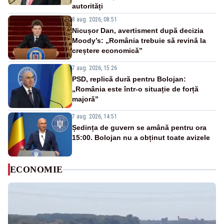
autorități
8 aug. 2026, 08:51
Nicușor Dan, avertisment după decizia
Moody’s: „România trebuie să revină la
creștere economică”
7 aug. 2026, 15:26
PSD, replică dură pentru Bolojan:
„România este într-o situație de forță
majoră”
7 aug. 2026, 14:51
Ședința de guvern se amână pentru ora
15:00. Bolojan nu a obținut toate avizele
ECONOMIE