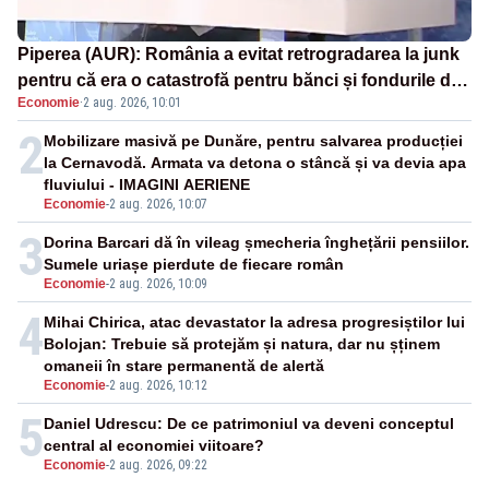
Piperea (AUR): România a evitat retrogradarea la junk
pentru că era o catastrofă pentru bănci și fondurile de
Economie
·
2 aug. 2026, 10:01
pensii
2
Mobilizare masivă pe Dunăre, pentru salvarea producției
la Cernavodă. Armata va detona o stâncă și va devia apa
fluviului - IMAGINI AERIENE
Economie
-
2 aug. 2026, 10:07
3
Dorina Barcari dă în vileag șmecheria înghețării pensiilor.
Sumele uriașe pierdute de fiecare român
Economie
-
2 aug. 2026, 10:09
4
Mihai Chirica, atac devastator la adresa progresiștilor lui
Bolojan: Trebuie să protejăm și natura, dar nu șținem
omaneii în stare permanentă de alertă
Economie
-
2 aug. 2026, 10:12
5
Daniel Udrescu: De ce patrimoniul va deveni conceptul
central al economiei viitoare?
Economie
-
2 aug. 2026, 09:22