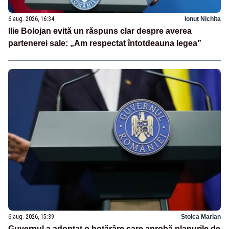
6 aug. 2026, 16:34
Ionuț Nichita
Ilie Bolojan evită un răspuns clar despre averea
partenerei sale: „Am respectat întotdeauna legea”
6 aug. 2026, 15:39
Stoica Marian
Guvernul a adoptat o hotărâre care aprobă planurile de