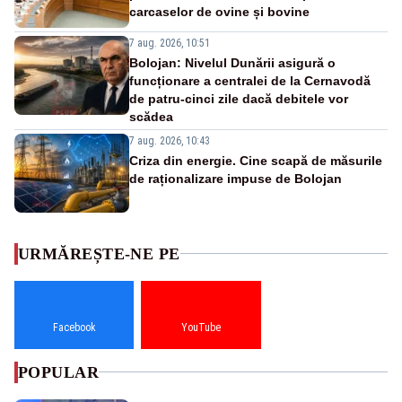
carcaselor de ovine și bovine
7 aug. 2026, 10:51
Bolojan: Nivelul Dunării asigură o
funcționare a centralei de la Cernavodă
de patru-cinci zile dacă debitele vor
scădea
7 aug. 2026, 10:43
Criza din energie. Cine scapă de măsurile
de raționalizare impuse de Bolojan
URMĂREȘTE-NE PE
Facebook
YouTube
POPULAR