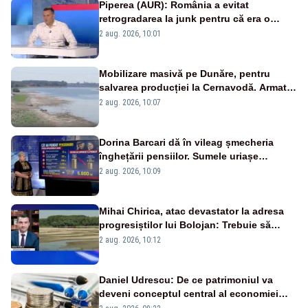
Piperea (AUR): România a evitat
retrogradarea la junk pentru că era o
catastrofă pentru bănci și fondurile de
2 aug. 2026, 10:01
pensii
Mobilizare masivă pe Dunăre, pentru
salvarea producției la Cernavodă. Armata
va detona o stâncă și va devia apa
2 aug. 2026, 10:07
fluviului - IMAGINI AERIENE
Dorina Barcari dă în vileag șmecheria
înghețării pensiilor. Sumele uriașe
pierdute de fiecare român
2 aug. 2026, 10:09
Mihai Chirica, atac devastator la adresa
progresiștilor lui Bolojan: Trebuie să
protejăm și natura, dar nu șținem omaneii
2 aug. 2026, 10:12
în stare permanentă de alertă
Daniel Udrescu: De ce patrimoniul va
deveni conceptul central al economiei
viitoare?