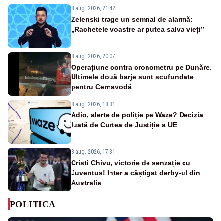
8 aug. 2026, 21:42
Zelenski trage un semnal de alarmă:
„Rachetele voastre ar putea salva vieți”
8 aug. 2026, 20:07
Operațiune contra cronometru pe Dunăre.
Ultimele două barje sunt scufundate
pentru Cernavodă
8 aug. 2026, 18:31
Adio, alerte de poliție pe Waze? Decizia
luată de Curtea de Justiție a UE
8 aug. 2026, 17:31
Cristi Chivu, victorie de senzație cu
Juventus! Inter a câștigat derby-ul din
Australia
POLITICA