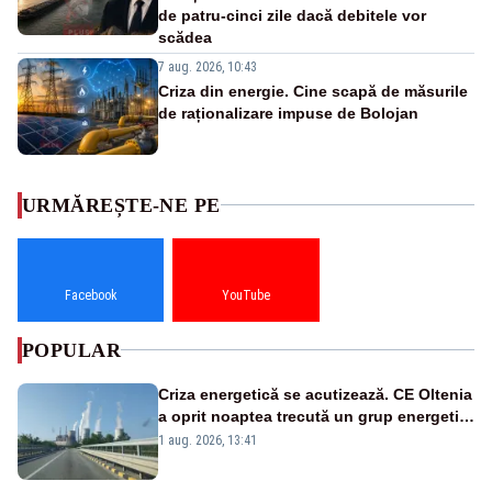
de patru-cinci zile dacă debitele vor
scădea
7 aug. 2026, 10:43
Criza din energie. Cine scapă de măsurile
de raționalizare impuse de Bolojan
URMĂREȘTE-NE PE
Facebook
YouTube
POPULAR
Criza energetică se acutizează. CE Oltenia
a oprit noaptea trecută un grup energetic
de la Rovinari
1 aug. 2026, 13:41