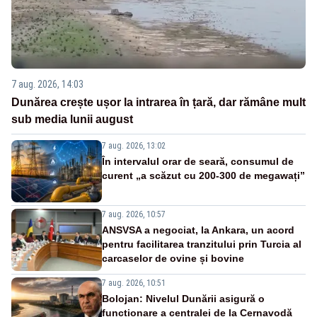
7 aug. 2026, 14:03
Dunărea crește ușor la intrarea în țară, dar rămâne mult
sub media lunii august
7 aug. 2026, 13:02
În intervalul orar de seară, consumul de
curent „a scăzut cu 200-300 de megawați”
7 aug. 2026, 10:57
ANSVSA a negociat, la Ankara, un acord
pentru facilitarea tranzitului prin Turcia al
carcaselor de ovine și bovine
7 aug. 2026, 10:51
Bolojan: Nivelul Dunării asigură o
funcționare a centralei de la Cernavodă