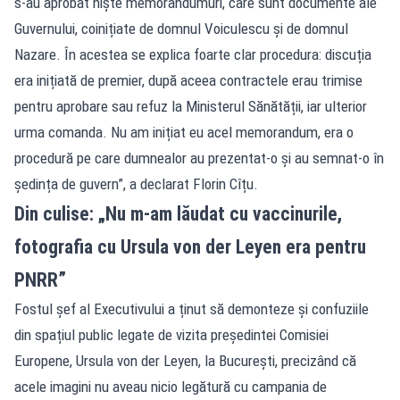
s-au aprobat niște memorandumuri, care sunt documente ale
Guvernului, coinițiate de domnul Voiculescu și de domnul
Nazare. În acestea se explica foarte clar procedura: discuția
era inițiată de premier, după aceea contractele erau trimise
pentru aprobare sau refuz la Ministerul Sănătății, iar ulterior
urma comanda. Nu am inițiat eu acel memorandum, era o
procedură pe care dumnealor au prezentat-o și au semnat-o în
ședința de guvern”, a declarat Florin Cîțu.
Din culise: „Nu m-am lăudat cu vaccinurile,
fotografia cu Ursula von der Leyen era pentru
PNRR”
Fostul șef al Executivului a ținut să demonteze și confuziile
din spațiul public legate de vizita președintei Comisiei
Europene, Ursula von der Leyen, la București, precizând că
acele imagini nu aveau nicio legătură cu campania de