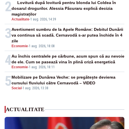
2
Lovitură după lovitură pentru blonda lui Coldea în
dosarul drogurilor. Alessia Păcuraru explică decizia
magistraților
Actualitate
-
1 aug. 2026, 14:39
3
Avertisment sumbru de la Apele Române: Debitul Dunării
va continua să scadă. Cernavodă s-ar putea închide în 4
zile
Economie
-
1 aug. 2026, 18:08
4
Au închis centralele pe cărbune, acum spun că au nevoie
de ele. Cum se pasează vina în plină criză energetică
Economie
-
1 aug. 2026, 18:11
5
Mobilizare pe Dunărea Veche: se pregătește devierea
cursului fluviului către Cernavodă – VIDEO
Social
-
1 aug. 2026, 13:38
ACTUALITATE