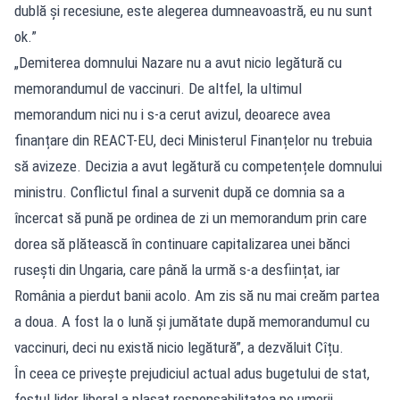
dublă și recesiune, este alegerea dumneavoastră, eu nu sunt
ok.”
„Demiterea domnului Nazare nu a avut nicio legătură cu
memorandumul de vaccinuri. De altfel, la ultimul
memorandum nici nu i s-a cerut avizul, deoarece avea
finanțare din REACT-EU, deci Ministerul Finanțelor nu trebuia
să avizeze. Decizia a avut legătură cu competențele domnului
ministru. Conflictul final a survenit după ce domnia sa a
încercat să pună pe ordinea de zi un memorandum prin care
dorea să plătească în continuare capitalizarea unei bănci
rusești din Ungaria, care până la urmă s-a desființat, iar
România a pierdut banii acolo. Am zis să nu mai creăm partea
a doua. A fost la o lună și jumătate după memorandumul cu
vaccinuri, deci nu există nicio legătură”, a dezvăluit Cîțu.
În ceea ce privește prejudiciul actual adus bugetului de stat,
fostul lider liberal a plasat responsabilitatea pe umerii