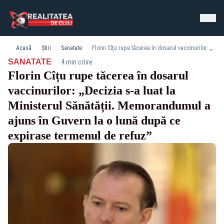
Acasă
Știri
Sanatate
Florin Cîțu rupe tăcerea în dosarul vaccinurilor: „Decizia s-a luat la Ministerul Sănătății. Memorandumul a ajuns în Guvern la o lună după ce expirase termenul de refuz”
·
SANATATE
4 min citire
Florin Cîțu rupe tăcerea în dosarul
vaccinurilor: „Decizia s-a luat la
Ministerul Sănătății. Memorandumul a
ajuns în Guvern la o lună după ce
expirase termenul de refuz”