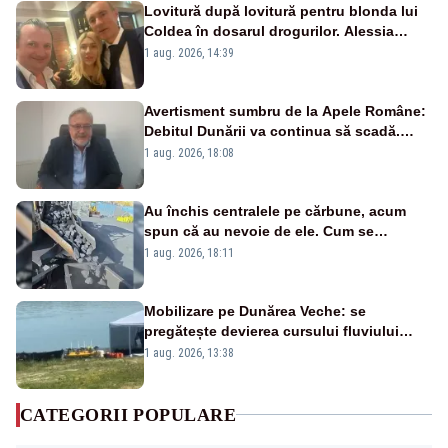
Lovitură după lovitură pentru blonda lui
Coldea în dosarul drogurilor. Alessia
Păcuraru explică decizia magistraților
1 aug. 2026, 14:39
Avertisment sumbru de la Apele Române:
Debitul Dunării va continua să scadă.
Cernavodă s-ar putea închide în 4 zile
1 aug. 2026, 18:08
Au închis centralele pe cărbune, acum
spun că au nevoie de ele. Cum se
pasează vina în plină criză energetică
1 aug. 2026, 18:11
Mobilizare pe Dunărea Veche: se
pregătește devierea cursului fluviului
către Cernavodă – VIDEO
1 aug. 2026, 13:38
CATEGORII POPULARE