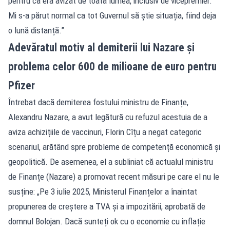
pentru că era avizat de toată lumea, inclusiv de vicepremier.
Mi s-a părut normal ca tot Guvernul să știe situația, fiind deja
o lună distanță.”
Adevăratul motiv al demiterii lui Nazare și
problema celor 600 de milioane de euro pentru
Pfizer
Întrebat dacă demiterea fostului ministru de Finanțe,
Alexandru Nazare, a avut legătură cu refuzul acestuia de a
aviza achizițiile de vaccinuri, Florin Cîțu a negat categoric
scenariul, arătând spre probleme de competență economică și
geopolitică. De asemenea, el a subliniat că actualul ministru
de Finanțe (Nazare) a promovat recent măsuri pe care el nu le
susține: „Pe 3 iulie 2025, Ministerul Finanțelor a înaintat
propunerea de creștere a TVA și a impozitării, aprobată de
domnul Bolojan. Dacă sunteți ok cu o economie cu inflație