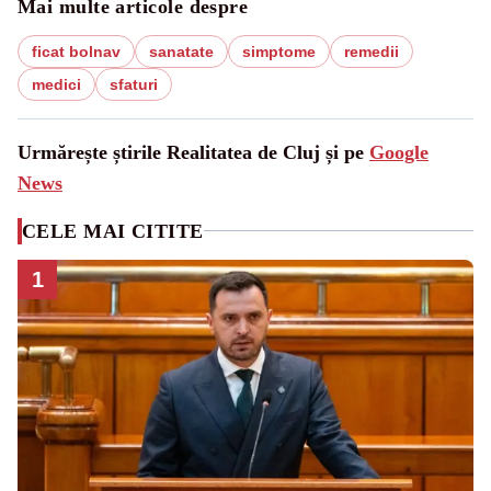
Mai multe articole despre
ficat bolnav
sanatate
simptome
remedii
medici
sfaturi
Urmărește știrile Realitatea de Cluj și pe
Google
News
CELE MAI CITITE
1