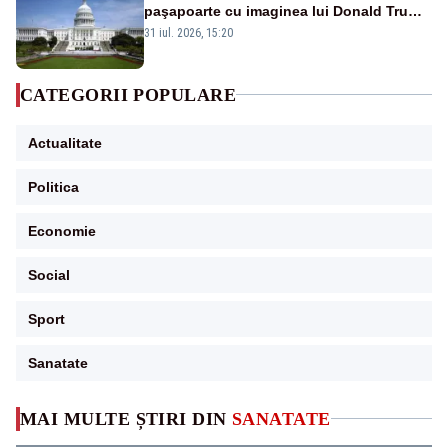
paşapoarte cu imaginea lui Donald Trump
începând cu 8 august
31 iul. 2026, 15:20
CATEGORII POPULARE
Actualitate
Politica
Economie
Social
Sport
Sanatate
MAI MULTE ȘTIRI DIN
SANATATE