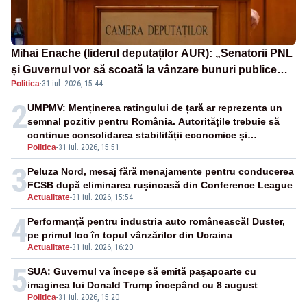
Mihai Enache (liderul deputaților AUR): „Senatorii PNL
și Guvernul vor să scoată la vânzare bunuri publice
Politica
·
31 iul. 2026, 15:44
pentru a stinge datoriile pentru vaccinurile Pfizer!”
2
UMPMV: Menținerea ratingului de țară ar reprezenta un
semnal pozitiv pentru România. Autoritățile trebuie să
continue consolidarea stabilității economice și
Politica
-
31 iul. 2026, 15:51
financiare
3
Peluza Nord, mesaj fără menajamente pentru conducerea
FCSB după eliminarea rușinoasă din Conference League
Actualitate
-
31 iul. 2026, 15:54
4
Performanță pentru industria auto românească! Duster,
pe primul loc în topul vânzărilor din Ucraina
Actualitate
-
31 iul. 2026, 16:20
5
SUA: Guvernul va începe să emită paşapoarte cu
imaginea lui Donald Trump începând cu 8 august
Politica
-
31 iul. 2026, 15:20