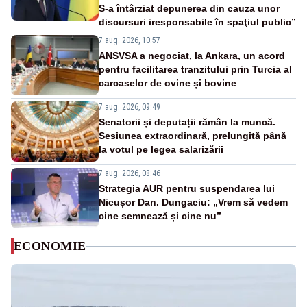
S-a întârziat depunerea din cauza unor
discursuri iresponsabile în spaţiul public”
7 aug. 2026, 10:57
ANSVSA a negociat, la Ankara, un acord
pentru facilitarea tranzitului prin Turcia al
carcaselor de ovine și bovine
7 aug. 2026, 09:49
Senatorii și deputații rămân la muncă.
Sesiunea extraordinară, prelungită până
la votul pe legea salarizării
7 aug. 2026, 08:46
Strategia AUR pentru suspendarea lui
Nicușor Dan. Dungaciu: „Vrem să vedem
cine semnează și cine nu”
ECONOMIE