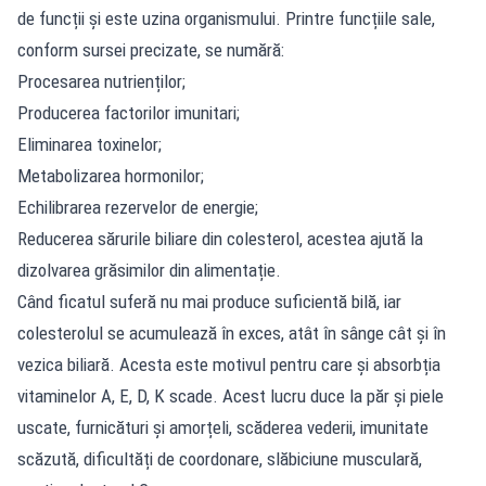
de funcții și este uzina organismului. Printre funcțiile sale,
conform sursei precizate, se numără:
Procesarea nutrienților;
Producerea factorilor imunitari;
Eliminarea toxinelor;
Metabolizarea hormonilor;
Echilibrarea rezervelor de energie;
Reducerea sărurile biliare din colesterol, acestea ajută la
dizolvarea grăsimilor din alimentație.
Când ficatul suferă nu mai produce suficientă bilă, iar
colesterolul se acumulează în exces, atât în sânge cât și în
vezica biliară. Acesta este motivul pentru care și absorbția
vitaminelor A, E, D, K scade. Acest lucru duce la păr și piele
uscate, furnicături și amorțeli, scăderea vederii, imunitate
scăzută, dificultăți de coordonare, slăbiciune musculară,