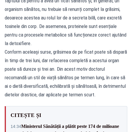
faptului că pentru a avea un ficat sănătos și, în general, un
organism sănătos, nu trebuie să renunți complet la grăsimi,
deoarece acestea au rolul lor de a secreta bilă, care excretă
toxinele din corp. De asemenea, proteinele sunt esențiale
pentru ca procesele metabolice să funcționeze corect ajutând
la detoxifiere.
Conform aceleași surse, grăsimea de pe ficat poate să dispară
în timp de trei luni, dar refacerea completă a acestui organ
poate să dureze și trei an. Din acest motiv doctorul
recomandă un stil de viață sănătos pe termen lung, în care să
ai o dietă diversificată, echilibrată și sănătoasă, în detrimentul
dietelor drastice, dar aplicate pe termen scurt.
CITEȘTE ȘI
Ministerul Sănătății a plătit peste 174 de milioane
14:34