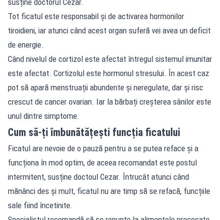
susține doctorul Cezar.
Tot ficatul este responsabil și de activarea hormonilor
tiroidieni, iar atunci când acest organ suferă vei avea un deficit
de energie.
Când nivelul de cortizol este afectat întregul sistemul imunitar
este afectat. Cortizolul este hormonul stresului. În acest caz
pot să apară menstruații abundente și neregulate, dar și risc
crescut de cancer ovarian. Iar la bărbați creșterea sânilor este
unul dintre simptome.
Cum să-ți îmbunătățești funcția ficatului
Ficatul are nevoie de o pauză pentru a se putea reface și a
funcționa în mod optim, de aceea recomandat este postul
intermitent, susține doctoul Cezar. Întrucât atunci când
mănânci des și mult, ficatul nu are timp să se refacă, funcțiile
sale fiind încetinite.
Specialistul recomandă să se renunțe la alimentele procesate