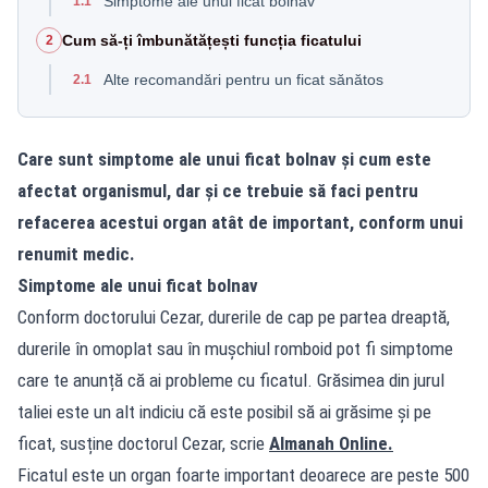
Simptome ale unui ficat bolnav
1.1
Cum să-ți îmbunătățești funcția ficatului
2
Alte recomandări pentru un ficat sănătos
2.1
Care sunt simptome ale unui ficat bolnav și cum este
afectat organismul, dar și ce trebuie să faci pentru
refacerea acestui organ atât de important, conform unui
renumit medic.
Simptome ale unui ficat bolnav
Conform doctorului Cezar, durerile de cap pe partea dreaptă,
durerile în omoplat sau în mușchiul romboid pot fi simptome
care te anunță că ai probleme cu ficatul. Grăsimea din jurul
taliei este un alt indiciu că este posibil să ai grăsime și pe
ficat, susține doctorul Cezar, scrie
Almanah Online.
Ficatul este un organ foarte important deoarece are peste 500