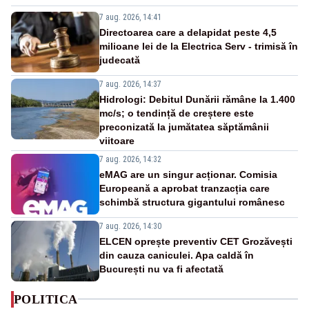
7 aug. 2026, 14:41
Directoarea care a delapidat peste 4,5
milioane lei de la Electrica Serv - trimisă în
judecată
7 aug. 2026, 14:37
Hidrologi: Debitul Dunării rămâne la 1.400
mc/s; o tendință de creștere este
preconizată la jumătatea săptămânii
viitoare
7 aug. 2026, 14:32
eMAG are un singur acționar. Comisia
Europeană a aprobat tranzacția care
schimbă structura gigantului românesc
7 aug. 2026, 14:30
ELCEN oprește preventiv CET Grozăvești
din cauza caniculei. Apa caldă în
București nu va fi afectată
POLITICA