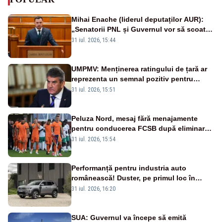
Mihai Enache (liderul deputaților AUR):
„Senatorii PNL și Guvernul vor să scoată
la vânzare bunuri publice pentru a stinge
31 iul. 2026, 15:44
datoriile pentru vaccinurile Pfizer!”
UMPMV: Menținerea ratingului de țară ar
reprezenta un semnal pozitiv pentru
România. Autoritățile trebuie să continue
31 iul. 2026, 15:51
consolidarea stabilității economice și
financiare
Peluza Nord, mesaj fără menajamente
pentru conducerea FCSB după eliminarea
rușinoasă din Conference League
31 iul. 2026, 15:54
Performanță pentru industria auto
românească! Duster, pe primul loc în
topul vânzărilor din Ucraina
31 iul. 2026, 16:20
SUA: Guvernul va începe să emită