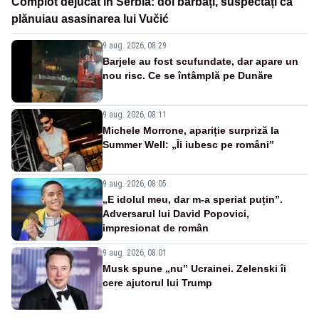
Complot dejucat în Serbia: doi bărbați, suspectați că
plănuiau asasinarea lui Vučić
9 aug. 2026, 08:29
Barjele au fost scufundate, dar apare un
nou risc. Ce se întâmplă pe Dunăre
9 aug. 2026, 08:11
Michele Morrone, apariție surpriză la
Summer Well: „Îi iubesc pe români”
9 aug. 2026, 08:05
„E idolul meu, dar m-a speriat puțin”.
Adversarul lui David Popovici,
impresionat de român
9 aug. 2026, 08:01
Musk spune „nu” Ucrainei. Zelenski îi
cere ajutorul lui Trump