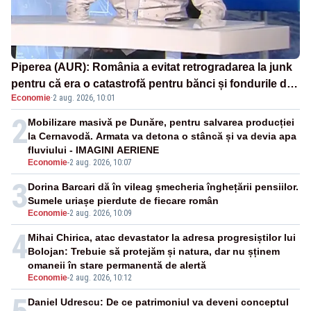
Piperea (AUR): România a evitat retrogradarea la junk
pentru că era o catastrofă pentru bănci și fondurile de
Economie
·
2 aug. 2026, 10:01
pensii
2
Mobilizare masivă pe Dunăre, pentru salvarea producției
la Cernavodă. Armata va detona o stâncă și va devia apa
fluviului - IMAGINI AERIENE
Economie
-
2 aug. 2026, 10:07
3
Dorina Barcari dă în vileag șmecheria înghețării pensiilor.
Sumele uriașe pierdute de fiecare român
Economie
-
2 aug. 2026, 10:09
4
Mihai Chirica, atac devastator la adresa progresiștilor lui
Bolojan: Trebuie să protejăm și natura, dar nu șținem
omaneii în stare permanentă de alertă
Economie
-
2 aug. 2026, 10:12
Daniel Udrescu: De ce patrimoniul va deveni conceptul