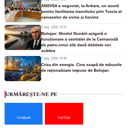
ANSVSA a negociat, la Ankara, un acord
pentru facilitarea tranzitului prin Turcia al
carcaselor de ovine și bovine
7 aug. 2026, 10:51
Bolojan: Nivelul Dunării asigură o
funcționare a centralei de la Cernavodă
de patru-cinci zile dacă debitele vor
scădea
7 aug. 2026, 10:43
Criza din energie. Cine scapă de măsurile
de raționalizare impuse de Bolojan
URMĂREȘTE-NE PE
Facebook
YouTube