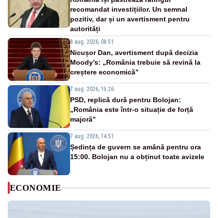
recomandat investițiilor. Un semnal
pozitiv, dar și un avertisment pentru
autorități
8 aug. 2026, 08:51
Nicușor Dan, avertisment după decizia
Moody’s: „România trebuie să revină la
creștere economică”
7 aug. 2026, 15:26
PSD, replică dură pentru Bolojan:
„România este într-o situație de forță
majoră”
7 aug. 2026, 14:51
Ședința de guvern se amână pentru ora
15:00. Bolojan nu a obținut toate avizele
ECONOMIE