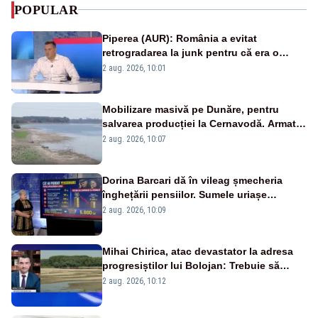
POPULAR
Piperea (AUR): România a evitat
retrogradarea la junk pentru că era o
catastrofă pentru bănci și fondurile de
2 aug. 2026, 10:01
pensii
Mobilizare masivă pe Dunăre, pentru
salvarea producției la Cernavodă. Armata
va detona o stâncă și va devia apa
2 aug. 2026, 10:07
fluviului - IMAGINI AERIENE
Dorina Barcari dă în vileag șmecheria
înghețării pensiilor. Sumele uriașe
pierdute de fiecare român
2 aug. 2026, 10:09
Mihai Chirica, atac devastator la adresa
progresiștilor lui Bolojan: Trebuie să
protejăm și natura, dar nu șținem omaneii
2 aug. 2026, 10:12
în stare permanentă de alertă