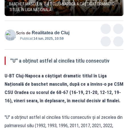
BASCHET MASCULIN: U-BT CLUJ-NAPOCA A CÂȘTIGAT DRAMATIC
TITLUL ÎN LIGA NAȚIONALĂ
Realitatea de Cluj
Scris de
Publicat:
14 iun. 2025, 10:59
''U'' a obținut astfel al cincilea titlu consecutiv
U-BT Cluj-Napoca a câștigat dramatic titlul în Liga
Națională de baschet masculin, după ce a învins-o pe CSM
CSU Oradea cu scorul de 68-67 (16-19, 21-20, 12-12, 19-
16), vineri seara, în deplasare, în meciul decisiv al finalei.
''U'' a obținut astfel al cincilea titlu consecutiv și al zecelea din
palmaresul său (1992, 1993, 1996, 2011, 2017, 2021, 2022,