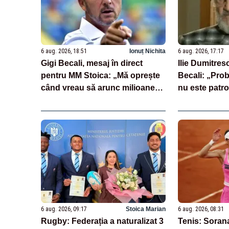
6 aug. 2026, 18:51
Ionuț Nichita
6 aug. 2026, 17:17
Gigi Becali, mesaj în direct
Ilie Dumitresc
pentru MM Stoica: „Mă oprește
Becali: „Pro
când vreau să arunc milioane
nu este patr
pe transferuri”
6 aug. 2026, 09:17
Stoica Marian
6 aug. 2026, 08:31
Rugby: Federația a naturalizat 3
Tenis: Sorana