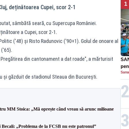
1
uj, deținătoarea Cupei, scor 2-1
ebutat, sâmbătă seară, cu Supercupa României.
ținătoare a Cupei, scor 2-1.
olitic ('48) şi Risto Radunovic ('90+1). Golul de onoare al
('65).
Pregătirea din cantonament a dat roade", a mărturisit
SAN
pent
Sana
proi
u și găzduit de stadionul Steaua din București.
entru MM Stoica: „Mă oprește când vreau să arunc milioane
gi Becali: „Problema de la FCSB nu este patronul”