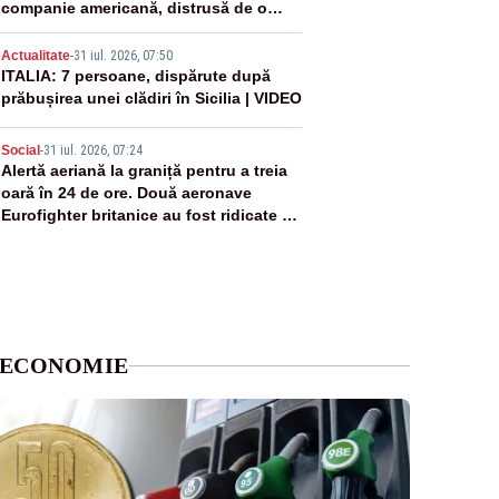
companie americană, distrusă de o
rachetă rusească
4
Actualitate
-
31 iul. 2026, 07:50
ITALIA: 7 persoane, dispărute după
prăbușirea unei clădiri în Sicilia | VIDEO
5
Social
-
31 iul. 2026, 07:24
Alertă aeriană la graniță pentru a treia
oară în 24 de ore. Două aeronave
Eurofighter britanice au fost ridicate de
la sol
ECONOMIE