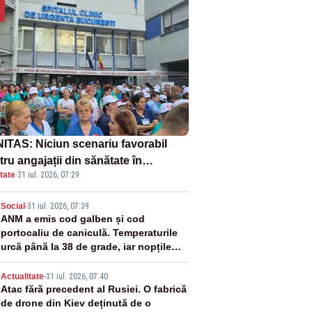
ITAS: Niciun scenariu favorabil
ru angajații din sănătate în
tate
·
31 iul. 2026, 07:29
ectul Legii salarizării
2
Social
-
31 iul. 2026, 07:39
ANM a emis cod galben și cod
portocaliu de caniculă. Temperaturile
urcă până la 38 de grade, iar nopțile
devin tropicale
3
Actualitate
-
31 iul. 2026, 07:40
Atac fără precedent al Rusiei. O fabrică
de drone din Kiev deținută de o