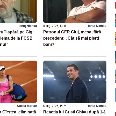
Ionuț Nichita
6 aug. 2026, 14:38
Ionuț Nichita
u îl apără pe Gigi
Patronul CFR Cluj, mesaj fără
blema de la FCSB
precedent: „Cât să mai pierd
onul”
bani?”
Stoica Marian
5 aug. 2026, 19:29
Ionuț Nichita
 Cîrstea, eliminată
Reacția lui Cristi Chivu după 1-1