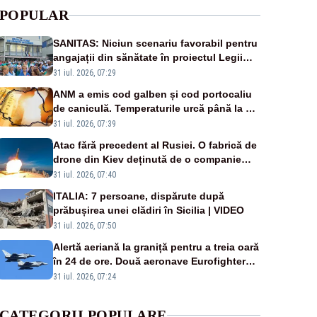
POPULAR
SANITAS: Niciun scenariu favorabil pentru
angajații din sănătate în proiectul Legii
salarizării
31 iul. 2026, 07:29
ANM a emis cod galben și cod portocaliu
de caniculă. Temperaturile urcă până la 38
de grade, iar nopțile devin tropicale
31 iul. 2026, 07:39
Atac fără precedent al Rusiei. O fabrică de
drone din Kiev deținută de o companie
americană, distrusă de o rachetă rusească
31 iul. 2026, 07:40
ITALIA: 7 persoane, dispărute după
prăbușirea unei clădiri în Sicilia | VIDEO
31 iul. 2026, 07:50
Alertă aeriană la graniță pentru a treia oară
în 24 de ore. Două aeronave Eurofighter
britanice au fost ridicate de la sol
31 iul. 2026, 07:24
CATEGORII POPULARE