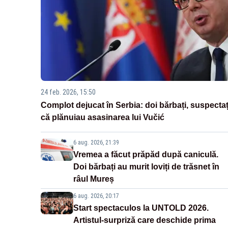
24 feb. 2026, 15:50
Complot dejucat în Serbia: doi bărbați, suspectaț
că plănuiau asasinarea lui Vučić
6 aug. 2026, 21:39
Vremea a făcut prăpăd după caniculă.
Doi bărbați au murit loviți de trăsnet în
râul Mureș
6 aug. 2026, 20:17
Start spectaculos la UNTOLD 2026.
Artistul-surpriză care deschide prima