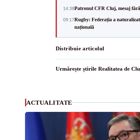
Patronul CFR Cluj, mesaj fără
14:38
Rugby: Federația a naturalizat 
09:17
națională
Distribuie articolul
Urmărește știrile Realitatea de Clu
ACTUALITATE