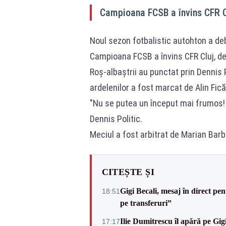
Campioana FCSB a învins CFR Cl
Noul sezon fotbalistic autohton a d
Campioana FCSB a învins CFR Cluj, de
Roș-albaștrii au punctat prin Dennis P
ardelenilor a fost marcat de Alin Fică 
"Nu se putea un început mai frumos! 
Dennis Politic.
Meciul a fost arbitrat de Marian Barb
CITEȘTE ȘI
Gigi Becali, mesaj în direct p
18:51
pe transferuri”
Ilie Dumitrescu îl apără pe Gi
17:17