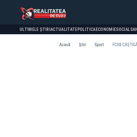
ULTIMELE ȘTIRI
ACTUALITATE
POLITICA
ECONOMIE
SOCIAL
SA
Acasă
Știri
Sport
FCSB CÂȘTIGĂ