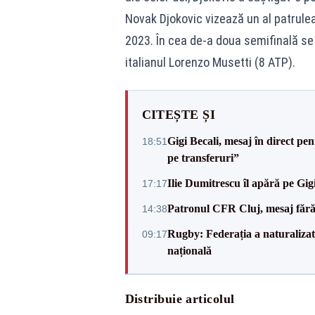
Novak Djokovic vizează un al patrulea 
2023. În cea de-a doua semifinală se v
italianul Lorenzo Musetti (8 ATP).
CITEȘTE ȘI
Gigi Becali, mesaj în direct p
18:51
pe transferuri”
Ilie Dumitrescu îl apără pe Gi
17:17
Patronul CFR Cluj, mesaj fără
14:38
Rugby: Federația a naturalizat 
09:17
națională
Distribuie articolul