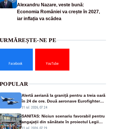
Alexandru Nazare, veste bună:
Economia României va crește în 2027,
iar inflația va scădea
URMĂREȘTE-NE PE
Facebook
YouTube
POPULAR
Alertă aeriană la graniță pentru a treia oară
în 24 de ore. Două aeronave Eurofighter
britanice au fost ridicate de la sol
31 iul. 2026, 07:24
SANITAS: Niciun scenariu favorabil pentru
angajații din sănătate în proiectul Legii
salarizării
31 iul. 2026, 07:29