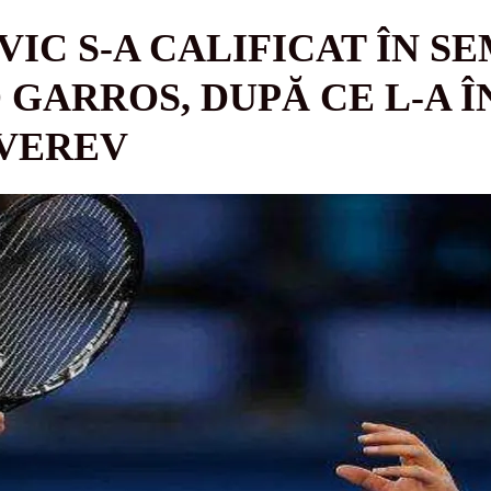
IC S-A CALIFICAT ÎN S
GARROS, DUPĂ CE L-A Î
VEREV