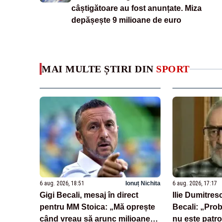
câștigătoare au fost anunțate. Miza
depășește 9 milioane de euro
MAI MULTE ȘTIRI DIN
SPORT
6 aug. 2026, 18:51
Ionuț Nichita
6 aug. 2026, 17:17
Gigi Becali, mesaj în direct
Ilie Dumitresc
pentru MM Stoica: „Mă oprește
Becali: „Pro
când vreau să arunc milioane
nu este patr