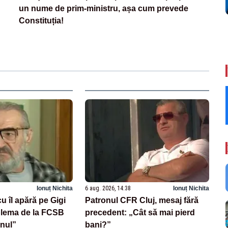
un nume de prim-ministru, așa cum prevede
Constituția!
Ionuț Nichita
6 aug. 2026, 14:38
Ionuț Nichita
u îl apără pe Gigi
Patronul CFR Cluj, mesaj fără
blema de la FCSB
precedent: „Cât să mai pierd
onul”
bani?”