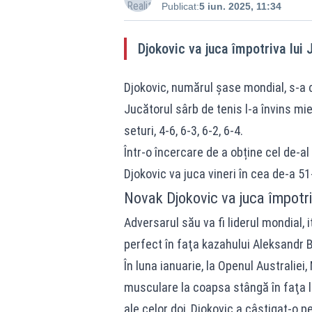
Publicat:
5 iun. 2025, 11:34
Djokovic va juca împotriva lui 
Djokovic, numărul şase mondial, s-a ca
Jucătorul sârb de tenis l-a învins mi
seturi, 4-6, 6-3, 6-2, 6-4.
Într-o încercare de a obține cel de-al
Djokovic va juca vineri în cea de-a 5
Novak Djokovic va juca împotri
Adversarul său va fi liderul mondial, 
perfect în faţa kazahului Aleksandr Bub
În luna ianuarie, la Openul Australie
musculare la coapsa stângă în faţa lu
ale celor doi, Djokovic a câştigat-o p