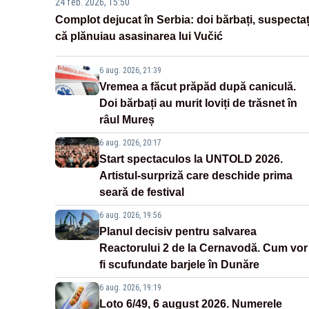
24 feb. 2026, 15:50
Complot dejucat în Serbia: doi bărbați, suspectaț
că plănuiau asasinarea lui Vučić
6 aug. 2026, 21:39
Vremea a făcut prăpăd după caniculă.
Doi bărbați au murit loviți de trăsnet în
râul Mureș
6 aug. 2026, 20:17
Start spectaculos la UNTOLD 2026.
Artistul-surpriză care deschide prima
seară de festival
6 aug. 2026, 19:56
Planul decisiv pentru salvarea
Reactorului 2 de la Cernavodă. Cum vor
fi scufundate barjele în Dunăre
6 aug. 2026, 19:19
Loto 6/49, 6 august 2026. Numerele