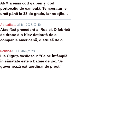
3
ANM a emis cod galben și cod
portocaliu de caniculă. Temperaturile
urcă până la 38 de grade, iar nopțile
devin tropicale
4
Actualitate
-
31 iul. 2026, 07:40
Atac fără precedent al Rusiei. O fabrică
de drone din Kiev deținută de o
companie americană, distrusă de o
rachetă rusească
5
Politica
-
30 iul. 2026, 23:24
Lia Olguța Vasilescu: ”Ce se întâmplă
în sănătate este o bătaie de joc. Se
guvernează extraordinar de prost”