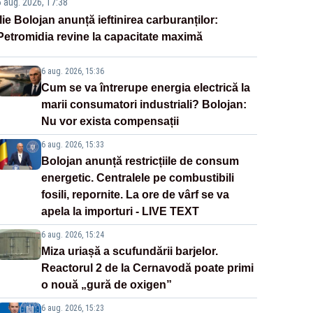
6 aug. 2026, 17:38
Ilie Bolojan anunță ieftinirea carburanților:
Petromidia revine la capacitate maximă
6 aug. 2026, 15:36
Cum se va întrerupe energia electrică la
marii consumatori industriali? Bolojan:
Nu vor exista compensații
6 aug. 2026, 15:33
Bolojan anunță restricțiile de consum
energetic. Centralele pe combustibili
fosili, repornite. La ore de vârf se va
apela la importuri - LIVE TEXT
6 aug. 2026, 15:24
Miza uriașă a scufundării barjelor.
Reactorul 2 de la Cernavodă poate primi
o nouă „gură de oxigen”
6 aug. 2026, 15:23