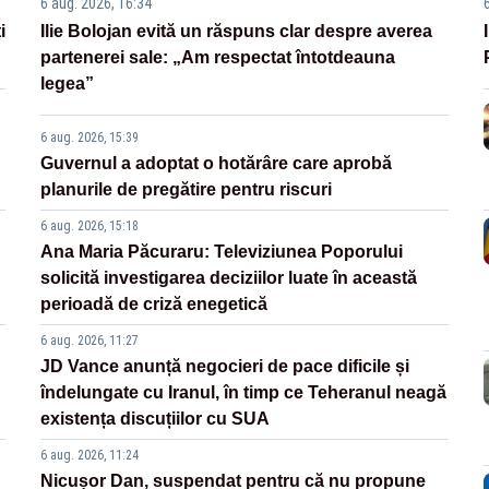
6 aug. 2026, 16:34
i
Ilie Bolojan evită un răspuns clar despre averea
partenerei sale: „Am respectat întotdeauna
legea”
6 aug. 2026, 15:39
Guvernul a adoptat o hotărâre care aprobă
planurile de pregătire pentru riscuri
6 aug. 2026, 15:18
Ana Maria Păcuraru: Televiziunea Poporului
solicită investigarea deciziilor luate în această
perioadă de criză enegetică
6 aug. 2026, 11:27
JD Vance anunță negocieri de pace dificile și
îndelungate cu Iranul, în timp ce Teheranul neagă
existența discuțiilor cu SUA
6 aug. 2026, 11:24
Nicușor Dan, suspendat pentru că nu propune