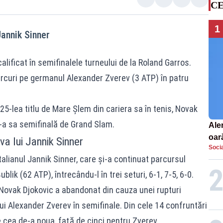
CE
1
Jannik Sinner
lificat în semifinalele turneului de la Roland Garros.
ercuri pe germanul Alexander Zverev (3 ATP) în patru
 25-lea titlu de Mare Şlem din cariera sa în tenis, Novak
1-a sa semifinală de Grand Slam.
Aler
oar
va lui Jannik Sinner
Socia
Euro
italianul Jannik Sinner, care şi-a continuat parcursul
la s
lik (62 ATP), întrecându-l în trei seturi, 6-1, 7-5, 6-0.
i, Novak Djokovic a abandonat din cauza unei rupturi
i Alexander Zverev în semifinale. Din cele 14 confruntări
e cea de-a noua, faţă de cinci pentru Zverev.