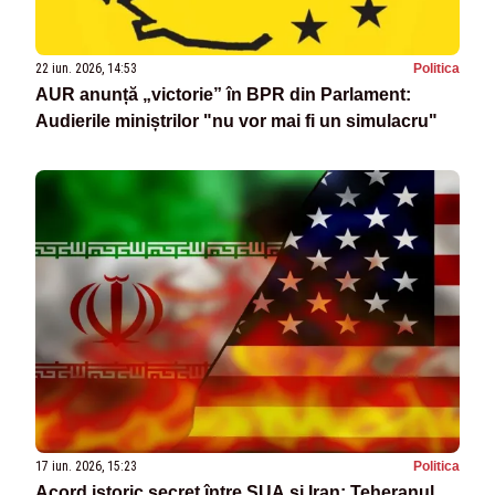
22 iun. 2026, 14:53
Politica
AUR anunță „victorie” în BPR din Parlament:
Audierile miniștrilor "nu vor mai fi un simulacru"
17 iun. 2026, 15:23
Politica
Acord istoric secret între SUA și Iran: Teheranul