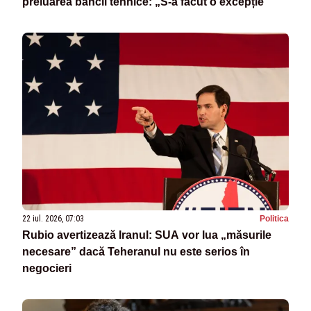
preluarea băncii tehnice: „S-a făcut o excepție”
22 iul. 2026, 07:03
Politica
Rubio avertizează Iranul: SUA vor lua „măsurile
necesare” dacă Teheranul nu este serios în
negocieri