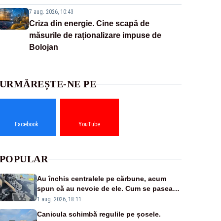
7 aug. 2026, 10:43
Criza din energie. Cine scapă de
măsurile de raționalizare impuse de
Bolojan
URMĂREȘTE-NE PE
Facebook
YouTube
POPULAR
Au închis centralele pe cărbune, acum
spun că au nevoie de ele. Cum se pasează
vina în plină criză energetică
1 aug. 2026, 18:11
Canicula schimbă regulile pe șosele.