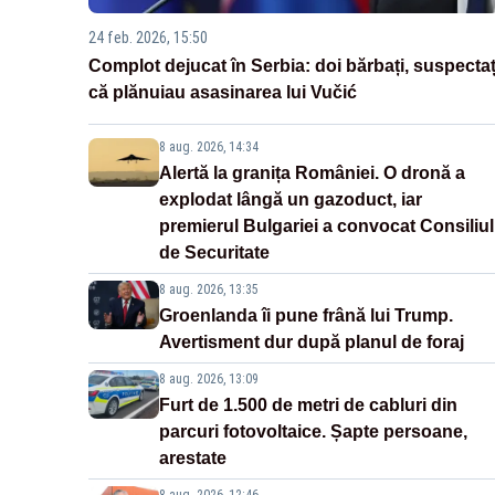
24 feb. 2026, 15:50
Complot dejucat în Serbia: doi bărbați, suspectaț
că plănuiau asasinarea lui Vučić
8 aug. 2026, 14:34
Alertă la granița României. O dronă a
explodat lângă un gazoduct, iar
premierul Bulgariei a convocat Consiliul
de Securitate
8 aug. 2026, 13:35
Groenlanda îi pune frână lui Trump.
Avertisment dur după planul de foraj
8 aug. 2026, 13:09
Furt de 1.500 de metri de cabluri din
parcuri fotovoltaice. Șapte persoane,
arestate