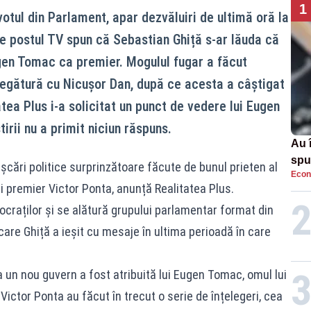
1
 votul din Parlament, apar dezvăluiri de ultimă oră la
de postul TV spun că Sebastian Ghiță s-ar lăuda că
ugen Tomac ca premier. Mogulul fugar a făcut
legătură cu Nicușor Dan, după ce acesta a câștigat
atea Plus i-a solicitat un punct de vedere lui Eugen
irii nu a primit niciun răspuns.
Au 
spu
șcări politice surprinzătoare făcute de bunul prieten al
Econ
pas
și premier Victor Ponta, anunță Realitatea Plus.
craților și se alătură grupului parlamentar format din
n care Ghiță a ieșit cu mesaje în ultima perioadă în care
 un nou guvern a fost atribuită lui Eugen Tomac, omul lui
Victor Ponta au făcut în trecut o serie de înțelegeri, cea