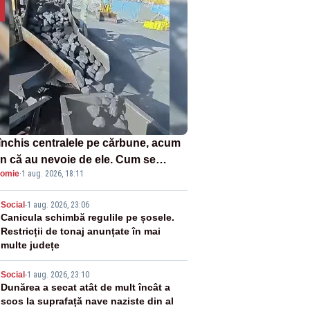
închis centralele pe cărbune, acum
n că au nevoie de ele. Cum se
omie
·
1 aug. 2026, 18:11
ează vina în plină criză energetică
2
Social
-
1 aug. 2026, 23:06
Canicula schimbă regulile pe șosele.
Restricții de tonaj anunțate în mai
multe județe
3
Social
-
1 aug. 2026, 23:10
Dunărea a secat atât de mult încât a
scos la suprafață nave naziste din al