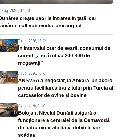
7 aug. 2026, 14:03
Dunărea crește ușor la intrarea în țară, dar
rămâne mult sub media lunii august
7 aug. 2026, 13:02
În intervalul orar de seară, consumul de
curent „a scăzut cu 200-300 de
megawați”
7 aug. 2026, 10:57
ANSVSA a negociat, la Ankara, un acord
pentru facilitarea tranzitului prin Turcia al
carcaselor de ovine și bovine
7 aug. 2026, 10:51
Bolojan: Nivelul Dunării asigură o
funcționare a centralei de la Cernavodă
de patru-cinci zile dacă debitele vor
scădea