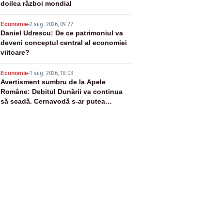
doilea război mondial
4
Economie
-
2 aug. 2026, 09:22
Daniel Udrescu: De ce patrimoniul va
deveni conceptul central al economiei
viitoare?
5
Economie
-
1 aug. 2026, 18:08
Avertisment sumbru de la Apele
Române: Debitul Dunării va continua
să scadă. Cernavodă s-ar putea
închide în 4 zile