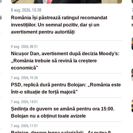
8 aug. 2026, 10:38
i
România își păstrează ratingul recomandat
investițiilor. Un semnal pozitiv, dar și un
avertisment pentru autorități
8 aug. 2026, 08:51
Nicușor Dan, avertisment după decizia Moody’s:
„România trebuie să revină la creștere
economică”
7 aug. 2026, 15:26
PSD, replică dură pentru Bolojan: „România este
într-o situație de forță majoră”
7 aug. 2026, 14:51
Ședința de guvern se amână pentru ora 15:00.
Bolojan nu a obținut toate avizele
7 aug. 2026, 11:51
Bolojan, despre legea salarizării: „Ar putea fi