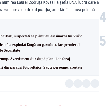
a numirea Laurei Codruța Kovesi la șefia DNA, lucru care a
i, care a controlat justiția, arestări în lumea politică.
bărbați, suspectați că plănuiau asasinarea lui Vučić
dronă a explodat lângă un gazoduct, iar premierul
de Securitate
Trump. Avertisment dur după planul de foraj
ri din parcuri fotovoltaice. Șapte persoane, arestate