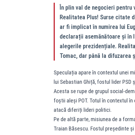
În plin val de negocieri pentru
Realitatea Plus! Surse citate 
ar fi implicat în numirea lui E
declarații asemănătoare și în 
alegerile prezidențiale. Realit
Tomac, dar până la difuzarea șt
Speculația apare în contextul unei mi
lui Sebastian Ghiță, fostul lider PSD 
Acesta se rupe de grupul social-demo
foștii aleși POT. Totul în contextul î
atacă diferiți lideri politici.
Pe de altă parte, misiunea de a forma
Traian Băsescu. Fostul președinte și 