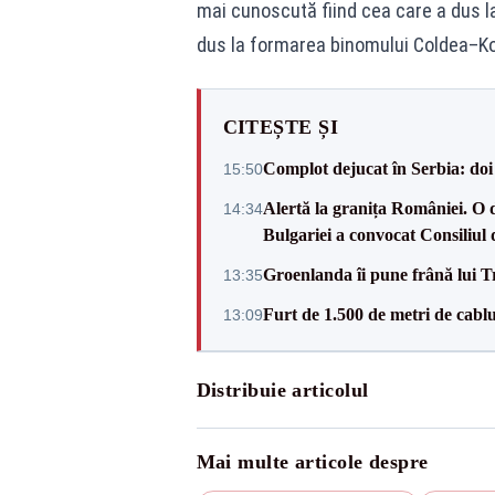
mai cunoscută fiind cea care a dus l
dus la formarea binomului Coldea–Koves
CITEȘTE ȘI
Complot dejucat în Serbia: doi 
15:50
Alertă la granița României. O 
14:34
Bulgariei a convocat Consiliul 
Groenlanda îi pune frână lui 
13:35
Furt de 1.500 de metri de cablu
13:09
Distribuie articolul
Mai multe articole despre