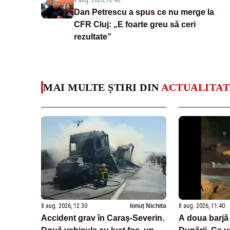
8 aug. 2026, 12:46
Dan Petrescu a spus ce nu merge la
CFR Cluj: „E foarte greu să ceri
rezultate”
MAI MULTE ȘTIRI DIN
ACTUALITAT
8 aug. 2026, 12:30
Ionuț Nichita
8 aug. 2026, 11:40
Accident grav în Caraș-Severin.
A doua barjă