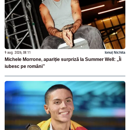
9 aug. 2026, 08:11
Ionuț Nichita
Michele Morrone, apariție surpriză la Summer Well: „Îi
iubesc pe români”