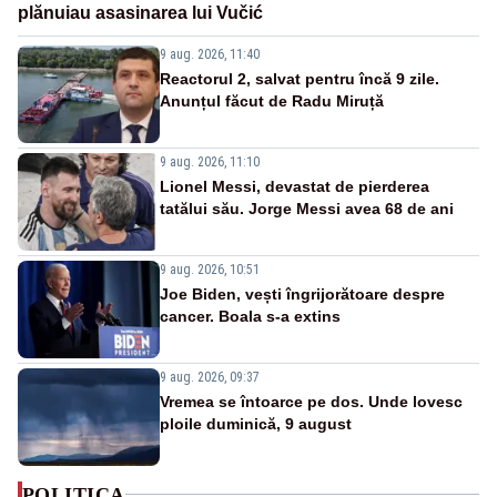
plănuiau asasinarea lui Vučić
9 aug. 2026, 11:40
Reactorul 2, salvat pentru încă 9 zile.
Anunțul făcut de Radu Miruță
9 aug. 2026, 11:10
Lionel Messi, devastat de pierderea
tatălui său. Jorge Messi avea 68 de ani
9 aug. 2026, 10:51
Joe Biden, vești îngrijorătoare despre
cancer. Boala s-a extins
9 aug. 2026, 09:37
Vremea se întoarce pe dos. Unde lovesc
ploile duminică, 9 august
POLITICA