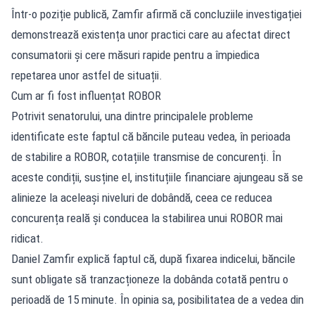
Într-o poziție publică, Zamfir afirmă că concluziile investigației
demonstrează existența unor practici care au afectat direct
consumatorii și cere măsuri rapide pentru a împiedica
repetarea unor astfel de situații.
Cum ar fi fost influențat ROBOR
Potrivit senatorului, una dintre principalele probleme
identificate este faptul că băncile puteau vedea, în perioada
de stabilire a ROBOR, cotațiile transmise de concurenți. În
aceste condiții, susține el, instituțiile financiare ajungeau să se
alinieze la aceleași niveluri de dobândă, ceea ce reducea
concurența reală și conducea la stabilirea unui ROBOR mai
ridicat.
Daniel Zamfir explică faptul că, după fixarea indicelui, băncile
sunt obligate să tranzacționeze la dobânda cotată pentru o
perioadă de 15 minute. În opinia sa, posibilitatea de a vedea din