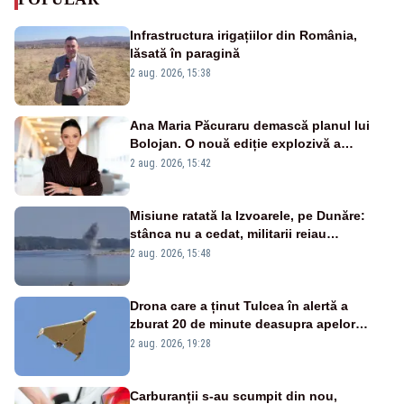
Infrastructura irigațiilor din România,
lăsată în paragină
2 aug. 2026, 15:38
Ana Maria Păcuraru demască planul lui
Bolojan. O nouă ediție explozivă a
emisiunii „Miza Zilei” la Realitatea PLUS
2 aug. 2026, 15:42
Misiune ratată la Izvoarele, pe Dunăre:
stânca nu a cedat, militarii reiau
detonările luni – VIDEO
2 aug. 2026, 15:48
Drona care a ținut Tulcea în alertă a
zburat 20 de minute deasupra apelor
României. Au fost ridicate două F-16
2 aug. 2026, 19:28
Carburanții s-au scumpit din nou,