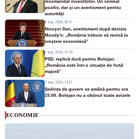
recomandat investițiilor. Un semnal
pozitiv, dar și un avertisment pentru
autorități
8 aug. 2026, 08:51
Nicușor Dan, avertisment după decizia
Moody’s: „România trebuie să revină la
creștere economică”
7 aug. 2026, 15:26
PSD, replică dură pentru Bolojan:
„România este într-o situație de forță
majoră”
7 aug. 2026, 14:51
Ședința de guvern se amână pentru ora
15:00. Bolojan nu a obținut toate avizele
ECONOMIE