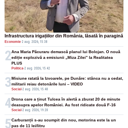
Infrastructura irigațiilor din România, lăsată în paragină
Economie
·
2 aug. 2026, 15:38
2
Ana Maria Păcuraru demască planul lui Bolojan. O nouă
ediție explozivă a emisiunii „Miza Zilei” la Realitatea
PLUS
Politica
-
2 aug. 2026, 15:42
3
Misiune ratată la Izvoarele, pe Dunăre: stânca nu a cedat,
militarii reiau detonările luni – VIDEO
Social
-
2 aug. 2026, 15:48
4
Drona care a ținut Tulcea în alertă a zburat 20 de minute
deasupra apelor României. Au fost ridicate două F-16
Social
-
2 aug. 2026, 19:28
5
Carburanții s-au scumpit din nou, motorina este la un
pas de 11 lei/litru