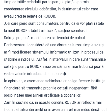
timp cotațiile celorlalți participanți la piață a permis
coordonarea nivelului dobânzilor, în detrimentul celor care
aveau credite legate de ROBOR.
„Cei care pierd sunt consumatorii, pentru că ei vor plăti ratele
la noul ROBOR stabilit artificial”, susține senatorul.
Soluția propusă: modificarea sistemului de calcul
Parlamentarul consideră că una dintre cele mai simple soluții
ar fi modificarea sistemului informatic utilizat în procesul de
stabilire a indicelui. Astfel, în intervalul în care sunt transmise
cotațiile pentru ROBOR, nicio bancă nu ar mai trebui să poată
vedea valorile introduse de concurenți.
În opinia sa, o asemenea schimbare ar obliga fiecare instituție
financiară să transmită propriile cotații independent, fără
posibilitatea unei alinieri artificiale a dobânzilor.
Zamfir susține că, în aceste condiții, ROBOR ar reflecta mai
fidel realitatea din piață și ar avea un nivel mai redus decât cel