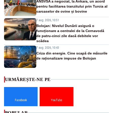
ANSVSA a negociat, la Ankara, un acord
pentru facilitarea tranzitului prin Turcia al
carcaselor de ovine și bovine
7 aug. 2026, 10:51
Bolojan: Nivelul Dunării asigură o
funcționare a centralei de la Cernavodă
de patru-cinci zile dacă debitele vor
scădea
7 aug. 2026, 10:43
Criza din energie. Cine scapă de măsurile
de raționalizare impuse de Bolojan
URMĂREȘTE-NE PE
Facebook
YouTube
POPULAR