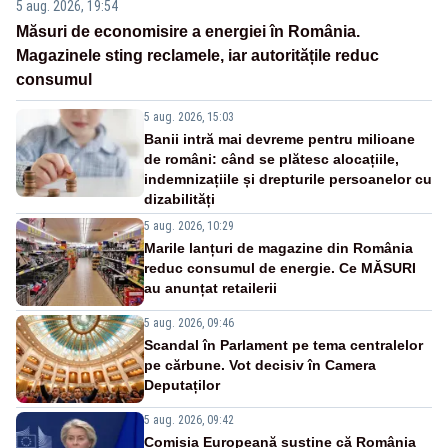
5 aug. 2026, 19:54
Măsuri de economisire a energiei în România.
Magazinele sting reclamele, iar autoritățile reduc
consumul
5 aug. 2026, 15:03
Banii intră mai devreme pentru milioane
de români: când se plătesc alocațiile,
indemnizațiile și drepturile persoanelor cu
dizabilități
5 aug. 2026, 10:29
Marile lanțuri de magazine din România
reduc consumul de energie. Ce MĂSURI
au anunțat retailerii
5 aug. 2026, 09:46
Scandal în Parlament pe tema centralelor
pe cărbune. Vot decisiv în Camera
Deputaților
5 aug. 2026, 09:42
Comisia Europeană susține că România