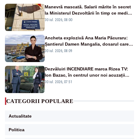
Manevră mascată. Salarii mărite în secret
la Ministerul Dezvoltării în timp ce medicii
ies în stradă
30 iul. 2026, 08:00
Ancheta explozivă Ana Maria Păcuraru:
Șantierul Damen Mangalia, dosarul care
scufundă apărarea României
30 iul. 2026, 08:09
Dezvăluiri INCENDIARE marca Rizea TV:
Ion Bazac, în centrul unor noi acuzații
publice
30 iul. 2026, 07:51
CATEGORII POPULARE
Actualitate
Politica