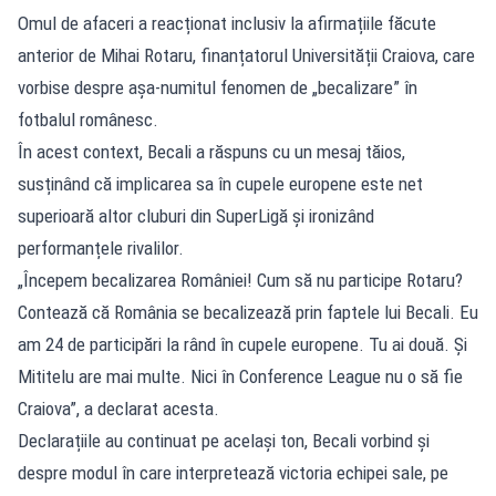
Omul de afaceri a reacționat inclusiv la afirmațiile făcute
anterior de Mihai Rotaru, finanțatorul Universității Craiova, care
vorbise despre așa-numitul fenomen de „becalizare” în
fotbalul românesc.
În acest context, Becali a răspuns cu un mesaj tăios,
susținând că implicarea sa în cupele europene este net
superioară altor cluburi din SuperLigă și ironizând
performanțele rivalilor.
„Începem becalizarea României! Cum să nu participe Rotaru?
Contează că România se becalizează prin faptele lui Becali. Eu
am 24 de participări la rând în cupele europene. Tu ai două. Și
Mititelu are mai multe. Nici în Conference League nu o să fie
Craiova”, a declarat acesta.
Declarațiile au continuat pe același ton, Becali vorbind și
despre modul în care interpretează victoria echipei sale, pe