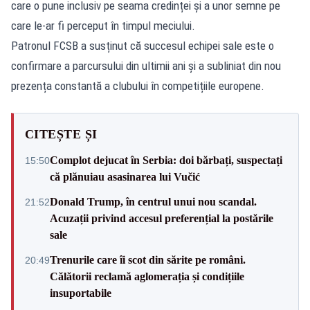
care o pune inclusiv pe seama credinței și a unor semne pe
care le-ar fi perceput în timpul meciului.
Patronul FCSB a susținut că succesul echipei sale este o
confirmare a parcursului din ultimii ani și a subliniat din nou
prezența constantă a clubului în competițiile europene.
CITEȘTE ȘI
Complot dejucat în Serbia: doi bărbați, suspectați
15:50
că plănuiau asasinarea lui Vučić
Donald Trump, în centrul unui nou scandal.
21:52
Acuzații privind accesul preferențial la postările
sale
Trenurile care îi scot din sărite pe români.
20:49
Călătorii reclamă aglomerația și condițiile
insuportabile