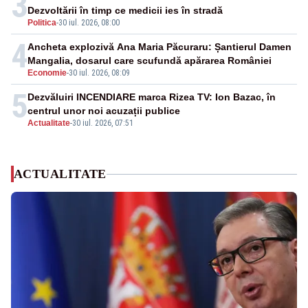
3
Dezvoltării în timp ce medicii ies în stradă
Politica
-
30 iul. 2026, 08:00
4
Ancheta explozivă Ana Maria Păcuraru: Șantierul Damen
Mangalia, dosarul care scufundă apărarea României
Economie
-
30 iul. 2026, 08:09
5
Dezvăluiri INCENDIARE marca Rizea TV: Ion Bazac, în
centrul unor noi acuzații publice
Actualitate
-
30 iul. 2026, 07:51
ACTUALITATE