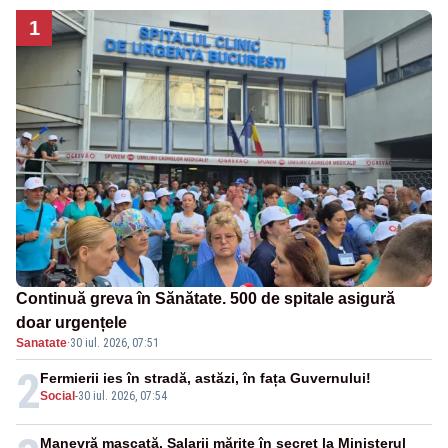
1
Continuă greva în Sănătate. 500 de spitale asigură
doar urgențele
Sanatate
·
30 iul. 2026, 07:51
2
Fermierii ies în stradă, astăzi, în fața Guvernului!
Social
-
30 iul. 2026, 07:54
Manevră mascată. Salarii mărite în secret la Ministerul