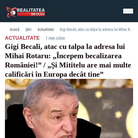
Acasă
Știri
Actualitate
Gigi Becali, atac cu talpa la adresa lui Mihai Rotaru: „Începem becalizarea României!” / „Și Mititelu are mai multe calificări în Europa decât tine”
·
ACTUALITATE
1 min citire
Gigi Becali, atac cu talpa la adresa lui
Mihai Rotaru: „Începem becalizarea
României!” / „Și Mititelu are mai multe
calificări în Europa decât tine”