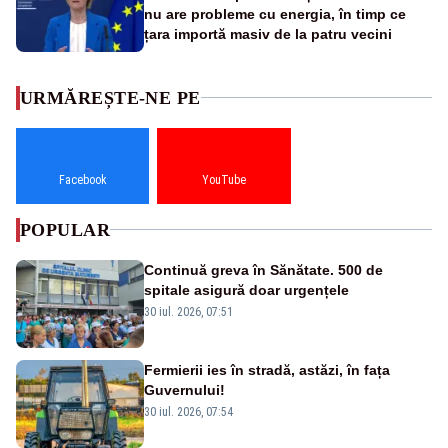
nu are probleme cu energia, în timp ce
țara importă masiv de la patru vecini
URMĂREȘTE-NE PE
Facebook
YouTube
POPULAR
Continuă greva în Sănătate. 500 de
spitale asigură doar urgențele
30 iul. 2026, 07:51
Fermierii ies în stradă, astăzi, în fața
Guvernului!
30 iul. 2026, 07:54