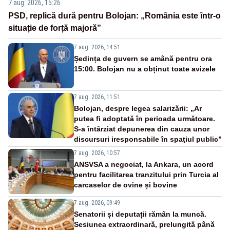
7 aug. 2026, 15:26
PSD, replică dură pentru Bolojan: „România este într-o
situație de forță majoră”
7 aug. 2026, 14:51
Ședința de guvern se amână pentru ora
15:00. Bolojan nu a obținut toate avizele
7 aug. 2026, 11:51
Bolojan, despre legea salarizării: „Ar
putea fi adoptată în perioada următoare.
S-a întârziat depunerea din cauza unor
discursuri iresponsabile în spaţiul public”
7 aug. 2026, 10:57
ANSVSA a negociat, la Ankara, un acord
pentru facilitarea tranzitului prin Turcia al
carcaselor de ovine și bovine
7 aug. 2026, 09:49
Senatorii și deputații rămân la muncă.
Sesiunea extraordinară, prelungită până