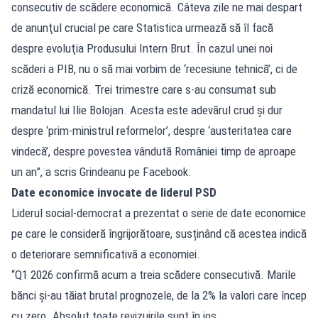
consecutiv de scădere economică. Câteva zile ne mai despart
de anunţul crucial pe care Statistica urmează să îl facă
despre evoluţia Produsului Intern Brut. În cazul unei noi
scăderi a PIB, nu o să mai vorbim de ‘recesiune tehnică’, ci de
criză economică. Trei trimestre care s-au consumat sub
mandatul lui Ilie Bolojan. Acesta este adevărul crud şi dur
despre ‘prim-ministrul reformelor’, despre ‘austeritatea care
vindecă’, despre povestea vândută României timp de aproape
un an”, a scris Grindeanu pe Facebook.
Date economice invocate de liderul PSD
Liderul social-democrat a prezentat o serie de date economice
pe care le consideră îngrijorătoare, susținând că acestea indică
o deteriorare semnificativă a economiei.
“Q1 2026 confirmă acum a treia scădere consecutivă. Marile
bănci şi-au tăiat brutal prognozele, de la 2% la valori care încep
cu zero. Absolut toate revizuirile sunt în jos.