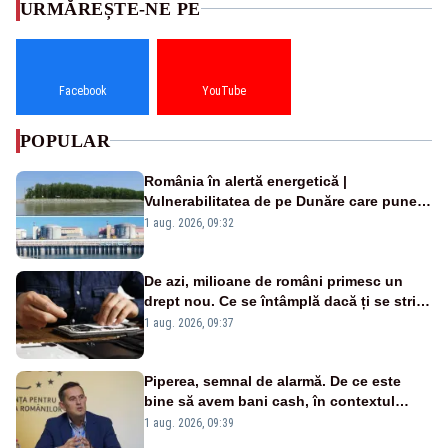
URMĂREȘTE-NE PE
Facebook
YouTube
POPULAR
România în alertă energetică |
Vulnerabilitatea de pe Dunăre care pune
în pericol Centrala Cernavodă era
1 aug. 2026, 09:32
cunoscută de pe vremea lui Ceaușescu
De azi, milioane de români primesc un
drept nou. Ce se întâmplă dacă ți se strică
un produs
1 aug. 2026, 09:37
Piperea, semnal de alarmă. De ce este
bine să avem bani cash, în contextul
alertei energetice?
1 aug. 2026, 09:39