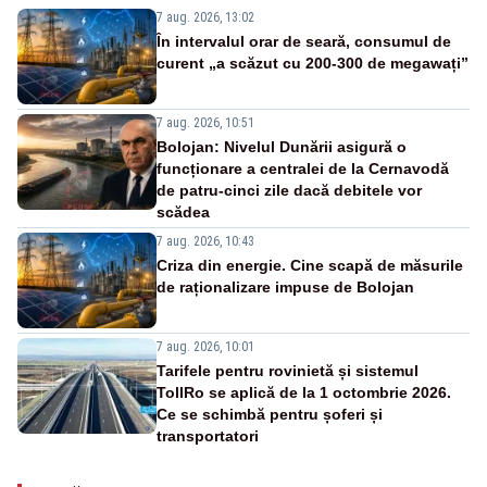
7 aug. 2026, 13:02
În intervalul orar de seară, consumul de
curent „a scăzut cu 200-300 de megawați”
7 aug. 2026, 10:51
Bolojan: Nivelul Dunării asigură o
funcționare a centralei de la Cernavodă
de patru-cinci zile dacă debitele vor
scădea
7 aug. 2026, 10:43
Criza din energie. Cine scapă de măsurile
de raționalizare impuse de Bolojan
7 aug. 2026, 10:01
Tarifele pentru rovinietă și sistemul
TollRo se aplică de la 1 octombrie 2026.
Ce se schimbă pentru șoferi și
transportatori