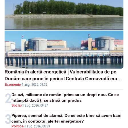
România în alertă energetică | Vulnerabilitatea de pe
Dunăre care pune în pericol Centrala Cernavodă era
Economie
·
1 aug. 2026, 09:32
cunoscută de pe vremea lui Ceaușescu
2
De azi, milioane de români primesc un drept nou. Ce se
întâmplă dacă ți se strică un produs
Social
-
1 aug. 2026, 09:37
3
Piperea, semnal de alarmă. De ce este bine să avem bani
cash, în contextul alertei energetice?
Politica
-
1 aug. 2026, 09:39