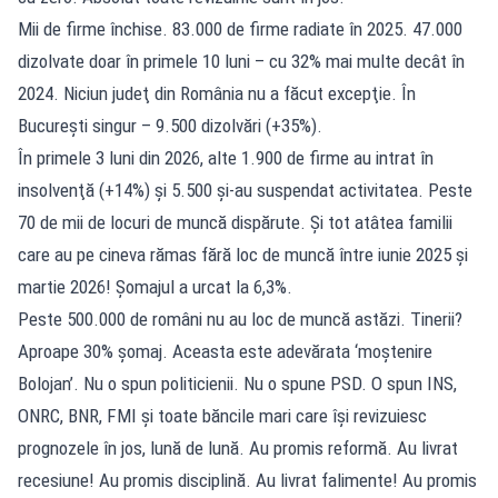
Mii de firme închise. 83.000 de firme radiate în 2025. 47.000
dizolvate doar în primele 10 luni – cu 32% mai multe decât în
2024. Niciun judeţ din România nu a făcut excepţie. În
Bucureşti singur – 9.500 dizolvări (+35%).
În primele 3 luni din 2026, alte 1.900 de firme au intrat în
insolvenţă (+14%) şi 5.500 şi-au suspendat activitatea. Peste
70 de mii de locuri de muncă dispărute. Şi tot atâtea familii
care au pe cineva rămas fără loc de muncă între iunie 2025 şi
martie 2026! Şomajul a urcat la 6,3%.
Peste 500.000 de români nu au loc de muncă astăzi. Tinerii?
Aproape 30% şomaj. Aceasta este adevărata ‘moştenire
Bolojan’. Nu o spun politicienii. Nu o spune PSD. O spun INS,
ONRC, BNR, FMI şi toate băncile mari care îşi revizuiesc
prognozele în jos, lună de lună. Au promis reformă. Au livrat
recesiune! Au promis disciplină. Au livrat falimente! Au promis