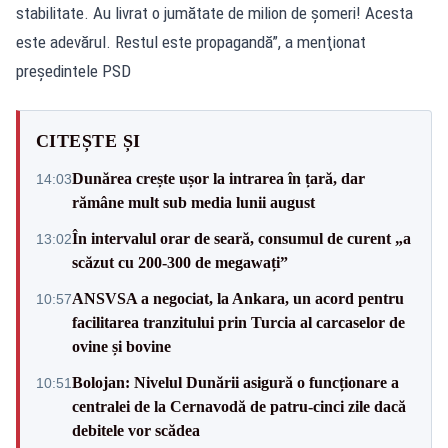
stabilitate. Au livrat o jumătate de milion de şomeri! Acesta
este adevărul. Restul este propagandă”, a menţionat
preşedintele PSD
CITEȘTE ȘI
Dunărea crește ușor la intrarea în țară, dar
14:03
rămâne mult sub media lunii august
În intervalul orar de seară, consumul de curent „a
13:02
scăzut cu 200-300 de megawați”
ANSVSA a negociat, la Ankara, un acord pentru
10:57
facilitarea tranzitului prin Turcia al carcaselor de
ovine și bovine
Bolojan: Nivelul Dunării asigură o funcționare a
10:51
centralei de la Cernavodă de patru-cinci zile dacă
debitele vor scădea