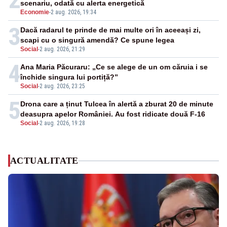
scenariu, odată cu alerta energetică
Economie
-
2 aug. 2026, 19:34
3
Dacă radarul te prinde de mai multe ori în aceeași zi,
scapi cu o singură amendă? Ce spune legea
Social
-
2 aug. 2026, 21:29
4
Ana Maria Păcuraru: „Ce se alege de un om căruia i se
închide singura lui portiță?”
Social
-
2 aug. 2026, 23:25
5
Drona care a ținut Tulcea în alertă a zburat 20 de minute
deasupra apelor României. Au fost ridicate două F-16
Social
-
2 aug. 2026, 19:28
ACTUALITATE