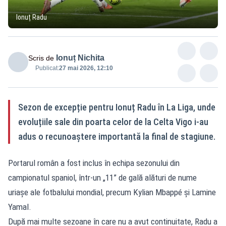
Ionuț Radu
Ionuț Nichita
Scris de
Publicat:
27 mai 2026, 12:10
Sezon de excepție pentru Ionuț Radu în La Liga, unde
evoluțiile sale din poarta celor de la Celta Vigo i-au
adus o recunoaștere importantă la final de stagiune.
Portarul român a fost inclus în echipa sezonului din
campionatul spaniol, într-un „11” de gală alături de nume
uriașe ale fotbalului mondial, precum Kylian Mbappé și Lamine
Yamal.
După mai multe sezoane în care nu a avut continuitate, Radu a