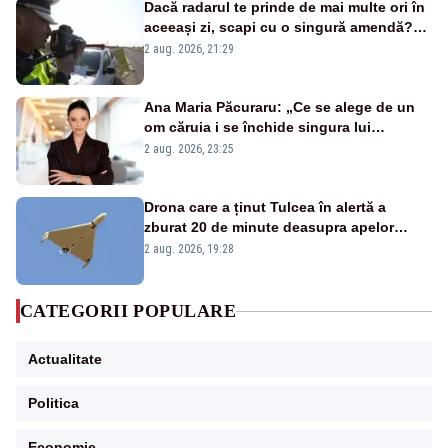
Dacă radarul te prinde de mai multe ori în
aceeași zi, scapi cu o singură amendă?
Ce spune legea
2 aug. 2026, 21:29
Ana Maria Păcuraru: „Ce se alege de un
om căruia i se închide singura lui
portiță?”
2 aug. 2026, 23:25
Drona care a ținut Tulcea în alertă a
zburat 20 de minute deasupra apelor
României. Au fost ridicate două F-16
2 aug. 2026, 19:28
CATEGORII POPULARE
Actualitate
Politica
Economie