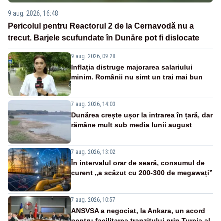
9 aug. 2026, 16:48
Pericolul pentru Reactorul 2 de la Cernavodă nu a
trecut. Barjele scufundate în Dunăre pot fi dislocate
9 aug. 2026, 09:28
Inflația distruge majorarea salariului
minim. Românii nu simt un trai mai bun
7 aug. 2026, 14:03
Dunărea crește ușor la intrarea în țară, dar
rămâne mult sub media lunii august
7 aug. 2026, 13:02
În intervalul orar de seară, consumul de
curent „a scăzut cu 200-300 de megawați”
7 aug. 2026, 10:57
ANSVSA a negociat, la Ankara, un acord
pentru facilitarea tranzitului prin Turcia al