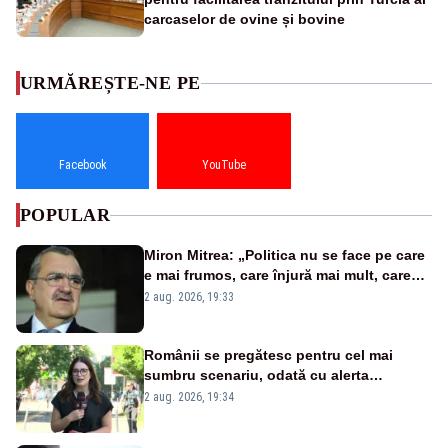
carcaselor de ovine și bovine
URMĂREȘTE-NE PE
Facebook
YouTube
POPULAR
Miron Mitrea: „Politica nu se face pe care
e mai frumos, care înjură mai mult, care
țipă mai tare, ci pe proiecte”
2 aug. 2026, 19:33
Românii se pregătesc pentru cel mai
sumbru scenariu, odată cu alerta
energetică
2 aug. 2026, 19:34