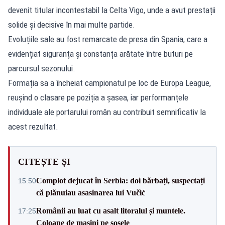
devenit titular incontestabil la Celta Vigo, unde a avut prestații
solide și decisive în mai multe partide.
Evoluțiile sale au fost remarcate de presa din Spania, care a
evidențiat siguranța și constanța arătate între buturi pe
parcursul sezonului.
Formația sa a încheiat campionatul pe loc de Europa League,
reușind o clasare pe poziția a șasea, iar performanțele
individuale ale portarului român au contribuit semnificativ la
acest rezultat.
CITEȘTE ȘI
Complot dejucat în Serbia: doi bărbați, suspectați
15:50
că plănuiau asasinarea lui Vučić
Românii au luat cu asalt litoralul și muntele.
17:25
Coloane de mașini pe șosele